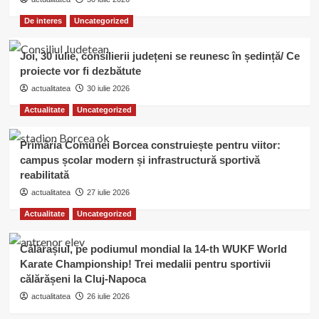
De interes
Uncategorized
Joi, 30 iulie, consilierii județeni se reunesc în ședință/ Ce
proiecte vor fi dezbătute
actualitatea
30 iulie 2026
Actualitate
Uncategorized
Primăria Comunei Borcea construiește pentru viitor:
campus școlar modern și infrastructură sportivă
reabilitată
actualitatea
27 iulie 2026
Actualitate
Uncategorized
Călărașiul, pe podiumul mondial la 14-th WUKF World
Karate Championship! Trei medalii pentru sportivii
călărășeni la Cluj-Napoca
actualitatea
26 iulie 2026