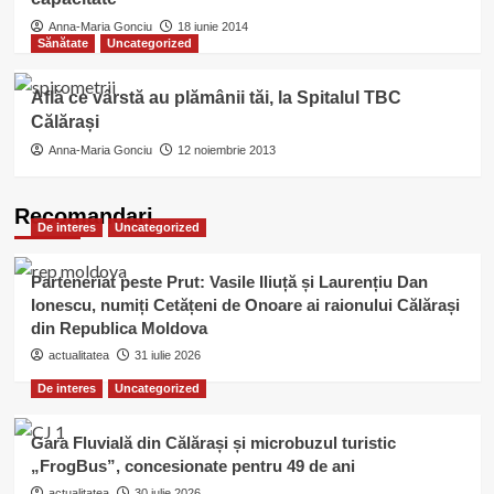
Anna-Maria Gonciu
18 iunie 2014
Sănătate
Uncategorized
Află ce vârstă au plămânii tăi, la Spitalul TBC
Călărași
Anna-Maria Gonciu
12 noiembrie 2013
Recomandari
De interes
Uncategorized
Parteneriat peste Prut: Vasile Iliuță și Laurențiu Dan
Ionescu, numiți Cetățeni de Onoare ai raionului Călărași
din Republica Moldova
actualitatea
31 iulie 2026
De interes
Uncategorized
Gara Fluvială din Călărași și microbuzul turistic
„FrogBus”, concesionate pentru 49 de ani
actualitatea
30 iulie 2026