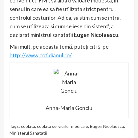
convenit cu FMI, sa aiba o valoare modesta, in
sensul in care ea sa fie utilizata strict pentru
controlul costurilor. Adica, sa stim cum se intra,
cum se utilizeaza si cum se iese din sistem”, a
declarat ministrul sanatatii
Eugen Nicolaescu
.
Mai mult, pe aceasta temă, puteți citi și pe
http://www.cotidianul.ro/
Anna-Maria Gonciu
Tags:
coplata
,
coplata serviciilor medicale
,
Eugen Nicolaescu
,
Ministerul Sanatatii