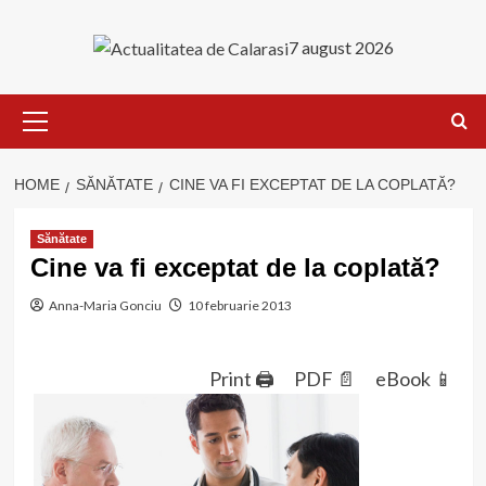
Skip
to
7 august 2026
content
Primary
Menu
HOME
SĂNĂTATE
CINE VA FI EXCEPTAT DE LA COPLATĂ?
Sănătate
Cine va fi exceptat de la coplată?
Anna-Maria Gonciu
10 februarie 2013
Print 🖨
PDF 📄
eBook 📱