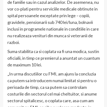
de familie sau in cazul analizelor. De asemenea, nu
vor co-plati pentru serviciile medicale obtinute in
spital persoanele exceptate prin lege – copiii,
gravidele, pensionarii sub 740 lei/luna, bolnavii
inclusi in programele nationale in conditiile in care
nu realizeaza venituri din munca si veteranii de
razboi.
Suma stabilita ca si coplata va fi una modica, sustin
oficialii, in timp ce premierul a anuntat un cuantum
de maximum 10 lei.
„In urma discutiilor cu FMI, am ajuns la concluzia
ca putem sa introducem numai limitat si pentru o
perioada de timp, ca sa putem sa controlam
costurile din sectorul cel mai cheltuitor, si anume
sectorul spitalicesc, o coplata care, asa cum am