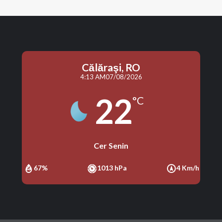
Călăraşi, RO
4:13 AM
07/08/2026
22
°C
Cer Senin
67%
1013 hPa
4 Km/h