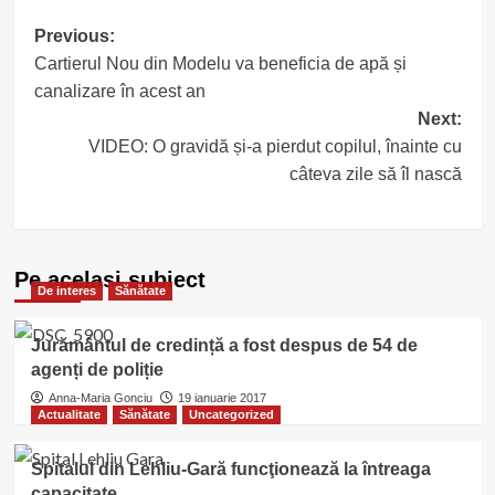
Post
Previous:
Cartierul Nou din Modelu va beneficia de apă și
navigation
canalizare în acest an
Next:
VIDEO: O gravidă și-a pierdut copilul, înainte cu
câteva zile să îl nască
Pe acelasi subiect
De interes
Sănătate
Jurământul de credință a fost despus de 54 de
agenți de poliție
Anna-Maria Gonciu
19 ianuarie 2017
Actualitate
Sănătate
Uncategorized
Spitalul din Lehliu-Gară funcţionează la întreaga
capacitate