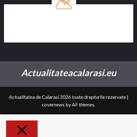
Călăraşi, RO
7:32 AM
06/08/2026
24
°C
cer senin
63%
1015 hPa
1 Km/h
Actualitateacalarasi.eu
Actualitatea de Calarasi 2026 toate drepturile rezervate
|
covernews
by AF themes.