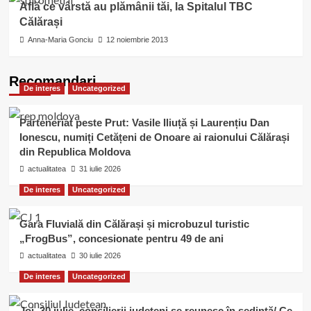
Află ce vârstă au plămânii tăi, la Spitalul TBC
Călărași
Anna-Maria Gonciu
12 noiembrie 2013
Recomandari
De interes
Uncategorized
Parteneriat peste Prut: Vasile Iliuță și Laurențiu Dan
Ionescu, numiți Cetățeni de Onoare ai raionului Călărași
din Republica Moldova
actualitatea
31 iulie 2026
De interes
Uncategorized
Gara Fluvială din Călărași și microbuzul turistic
„FrogBus”, concesionate pentru 49 de ani
actualitatea
30 iulie 2026
De interes
Uncategorized
Joi, 30 iulie, consilierii județeni se reunesc în ședință/ Ce