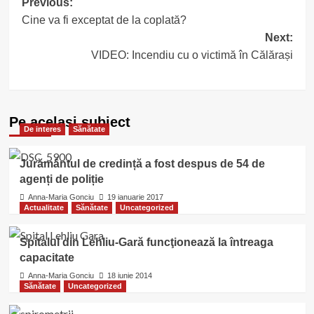
Post
Previous:
Cine va fi exceptat de la coplată?
navigation
Next:
VIDEO: Incendiu cu o victimă în Călărași
Pe acelasi subiect
De interes
Sănătate
Jurământul de credință a fost despus de 54 de
agenți de poliție
Anna-Maria Gonciu
19 ianuarie 2017
Actualitate
Sănătate
Uncategorized
Spitalul din Lehliu-Gară funcţionează la întreaga
capacitate
Anna-Maria Gonciu
18 iunie 2014
Sănătate
Uncategorized