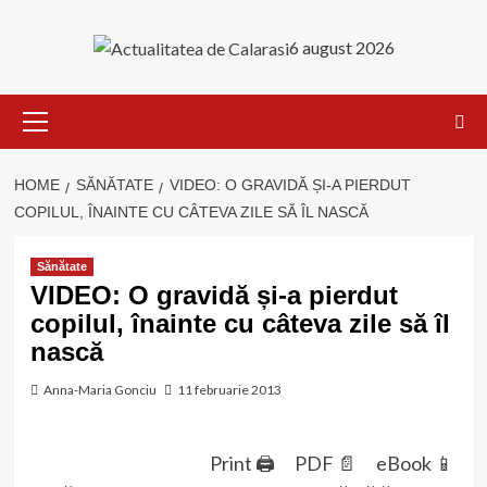
Skip
to
6 august 2026
content
Primary
Menu
HOME
SĂNĂTATE
VIDEO: O GRAVIDĂ ȘI-A PIERDUT
COPILUL, ÎNAINTE CU CÂTEVA ZILE SĂ ÎL NASCĂ
Sănătate
VIDEO: O gravidă și-a pierdut
copilul, înainte cu câteva zile să îl
nască
Anna-Maria Gonciu
11 februarie 2013
Print 🖨
PDF 📄
eBook 📱