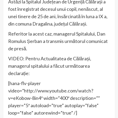
Astăzi la Spitalul Județean de Urgență Călărași a
fost înregistrat decesul unui copil, nenăscut, al
unei tinere de 25 de ani, însărcinată în luna a IX a,
din comuna Dragalina, județul Călărași.
Referitor la acest caz, managerul Spitalului, Dan
Romulus Șerban a transmis următorul comunicat
de presă.
VIDEO: Pentru Actualitatea de Călărași,
managerul spitalului a făcut următoarea
declarație:
[hana-flv-player
video=”http://www.youtube.com/watch?
v=eKobow-8in4″ width=”400″ description=””
player=”5″ autoload=”true” autoplay=”false”
loop=”false” autorewind=”true” /]