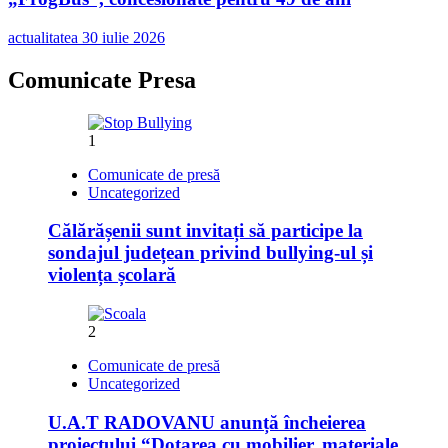
actualitatea
30 iulie 2026
Comunicate Presa
1
Comunicate de presă
Uncategorized
Călărășenii sunt invitați să participe la
sondajul județean privind bullying-ul și
violența școlară
2
Comunicate de presă
Uncategorized
U.A.T RADOVANU anunță încheierea
proiectului “Dotarea cu mobilier, materiale