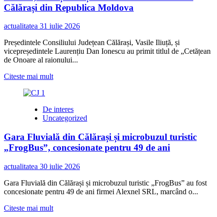
Călărași din Republica Moldova
actualitatea
31 iulie 2026
Președintele Consiliului Județean Călărași, Vasile Iliuță, și
vicepreședintele Laurențiu Dan Ionescu au primit titlul de „Cetățean
de Onoare al raionului...
Read
Citeste mai mult
more
about
Parteneriat
De interes
peste
Uncategorized
Prut:
Vasile
Gara Fluvială din Călărași și microbuzul turistic
Iliuță
și
„FrogBus”, concesionate pentru 49 de ani
Laurențiu
Dan
actualitatea
30 iulie 2026
Ionescu,
numiți
Gara Fluvială din Călărași și microbuzul turistic „FrogBus” au fost
Cetățeni
concesionate pentru 49 de ani firmei Alexnel SRL, marcând o...
de
Onoare
Read
Citeste mai mult
ai
more