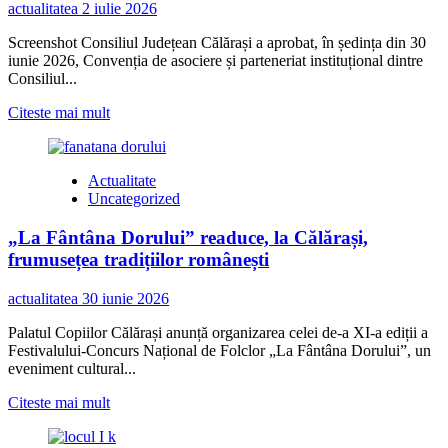
citirii
actualitatea
2 iulie 2026
Stâlpilor
pentru
Screenshot Consiliul Județean Călărași a aprobat, în ședința din 30
părintele
iunie 2026, Convenția de asociere și parteneriat instituțional dintre
Gheorghe
Consiliul...
Hangu,
din
Read
Citeste mai mult
comuna
more
Borcea
about
Un
Actualitate
proiect
Uncategorized
născut
din
„La Fântâna Dorului” readuce, la Călărași,
performanță:
Centrul
frumusețea tradițiilor românești
„Respite
Care”
actualitatea
30 iunie 2026
prinde
contur
Palatul Copiilor Călărași anunță organizarea celei de-a XI-a ediții a
la
Festivalului-Concurs Național de Folclor „La Fântâna Dorului”, un
Călărași
eveniment cultural...
Read
Citeste mai mult
more
about