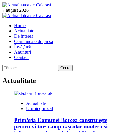
Skip
to
7 august 2026
content
Primary
Menu
Home
Actualitate
De interes
Comunicate de presă
Învăţământ
Anunturi
Contact
Caută
după:
Actualitate
Actualitate
Uncategorized
Primăria Comunei Borcea construiește
pentru viitor: campus școlar modern și