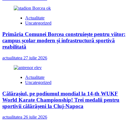
Actualitate
Uncategorized
Primăria Comunei Borcea construiește pentru viitor:
campus școlar modern și infrastructură sportivă
reabilitată
actualitatea
27 iulie 2026
Actualitate
Uncategorized
Călărașiul, pe podiumul mondial la 14-th WUKF
World Karate Championship! Trei medalii pentru
sportivii călărășeni la Cluj-Napoca
actualitatea
26 iulie 2026