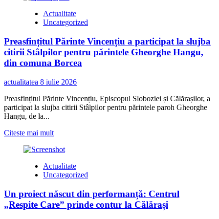
de
Călărași/
Actualitate
locuri
400
Uncategorized
de
de
muncă,
sportivi
Preasfințitul Părinte Vincențiu a participat la slujba
în
din
județul
trei
citirii Stâlpilor pentru părintele Gheorghe Hangu,
Călărași
țări
din comuna Borcea
și
o
actualitatea
8 iulie 2026
provocare
unică:
Preasfințitul Părinte Vincențiu, Episcopul Sloboziei și Călărașilor, a
72
participat la slujba citirii Stâlpilor pentru părintele paroh Gheorghe
de
Hangu, de la...
ore
în
Read
Citeste mai mult
apă,
more
fără
about
oprire
Preasfințitul
Actualitate
Părinte
Uncategorized
Vincențiu
a
Un proiect născut din performanță: Centrul
participat
la
„Respite Care” prinde contur la Călărași
slujba