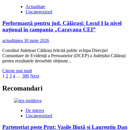
„La
Actualitate
Fântâna
Uncategorized
Dorului”
readuce,
Performanță pentru jud. Călărași: Locul I la nivel
la
Călărași,
național în campania „Caravana CEI”
frumusețea
tradițiilor
actualitatea
30 iunie 2026
românești
Consiliul Județean Călărași felicită public echipa Direcției
Comunitare de Evidență a Persoanelor (DCEP) a Județului Călărași
pentru rezultatele deosebite obținute...
Read
Citeste mai mult
Paginație
more
1
2
3
4
…
386
Next
about
articole
Performanță
Recomandari
pentru
jud.
Călărași:
Locul
De interes
I
Uncategorized
la
nivel
Parteneriat peste Prut: Vasile Iliuță și Laurențiu Dan
național