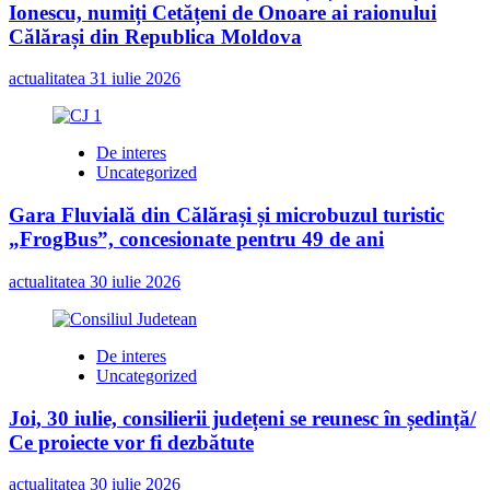
Ionescu, numiți Cetățeni de Onoare ai raionului
în
campania
Călărași din Republica Moldova
„Caravana
CEI”
actualitatea
31 iulie 2026
De interes
Uncategorized
Gara Fluvială din Călărași și microbuzul turistic
„FrogBus”, concesionate pentru 49 de ani
actualitatea
30 iulie 2026
De interes
Uncategorized
Joi, 30 iulie, consilierii județeni se reunesc în ședință/
Ce proiecte vor fi dezbătute
actualitatea
30 iulie 2026