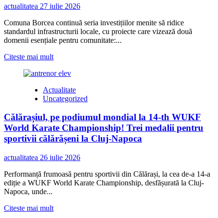
ședință/
actualitatea
27 iulie 2026
Ce
proiecte
Comuna Borcea continuă seria investițiilor menite să ridice
vor
standardul infrastructurii locale, cu proiecte care vizează două
fi
domenii esențiale pentru comunitate:...
dezbătute
Read
Citeste mai mult
more
about
Primăria
Actualitate
Comunei
Uncategorized
Borcea
construiește
Călărașiul, pe podiumul mondial la 14-th WUKF
pentru
viitor:
World Karate Championship! Trei medalii pentru
campus
sportivii călărășeni la Cluj-Napoca
școlar
modern
actualitatea
26 iulie 2026
și
infrastructură
Performanță frumoasă pentru sportivii din Călărași, la cea de-a 14-a
sportivă
ediție a WUKF World Karate Championship, desfășurată la Cluj-
reabilitată
Napoca, unde...
Read
Citeste mai mult
more