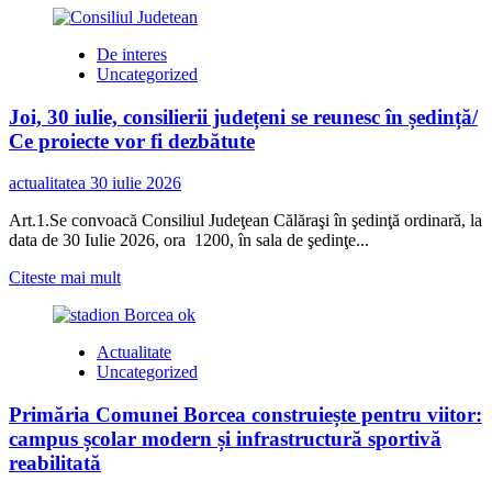
raionului
about
Călărași
Gara
De interes
din
Fluvială
Uncategorized
Republica
din
Moldova
Călărași
Joi, 30 iulie, consilierii județeni se reunesc în ședință/
și
microbuzul
Ce proiecte vor fi dezbătute
turistic
„FrogBus”,
actualitatea
30 iulie 2026
concesionate
pentru
Art.1.Se convoacă Consiliul Judeţean Călăraşi în şedinţă ordinară, la
49
data de 30 Iulie 2026, ora 1200, în sala de şedinţe...
de
ani
Read
Citeste mai mult
more
about
Joi,
Actualitate
30
Uncategorized
iulie,
consilierii
Primăria Comunei Borcea construiește pentru viitor:
județeni
se
campus școlar modern și infrastructură sportivă
reunesc
reabilitată
în