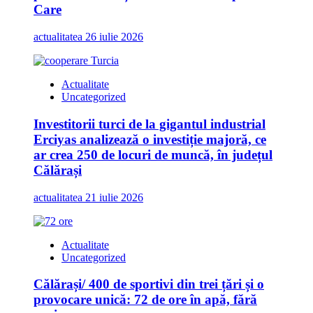
Care
actualitatea
26 iulie 2026
Actualitate
Uncategorized
Investitorii turci de la gigantul industrial
Erciyas analizează o investiție majoră, ce
ar crea 250 de locuri de muncă, în județul
Călărași
actualitatea
21 iulie 2026
Actualitate
Uncategorized
Călărași/ 400 de sportivi din trei țări și o
provocare unică: 72 de ore în apă, fără