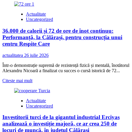
about
Călărașiul,
Actualitate
pe
Uncategorized
podiumul
mondial
36.000 de calorii și 72 de ore de înot continuu:
la
14-
Performanță, la Călărași, pentru construcția unui
th
centru Respite Care
WUKF
World
actualitatea
26 iulie 2026
Karate
Championship!
Într-o demonstrație supremă de rezistență fizică și mentală, înotătorul
Trei
Alexandru Nicoară a finalizat cu succes o cursă istorică de 72...
medalii
pentru
Read
Citeste mai mult
sportivii
more
călărășeni
about
la
36.000
Cluj-
Actualitate
de
Napoca
Uncategorized
calorii
și
Investitorii turci de la gigantul industrial Erciyas
72
de
analizează o investiție majoră, ce ar crea 250 de
ore
locuri de muncă, în județul Călărași