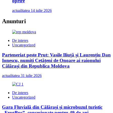
oprire
actualitatea
14 iulie 2026
Anunturi
De interes
Uncategorized
Parteneriat peste Prut: Vasile Iliuță și Laurențiu Dan
Ionescu, numiți Cetățeni de Onoare ai raionului
Călărași din Republica Moldova
actualitatea
31 iulie 2026
De interes
Uncategorized
Gara Fluvială din Călărași și microbuzul turistic
„FrogBus”, concesionate pentru 49 de ani