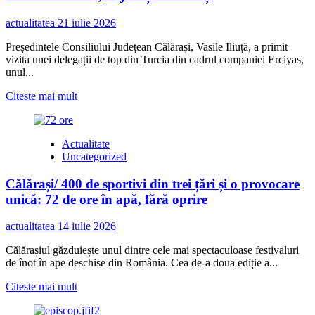
de
înot
actualitatea
21 iulie 2026
continuu:
Performanță,
Președintele Consiliului Județean Călărași, Vasile Iliuță, a primit
la
vizita unei delegații de top din Turcia din cadrul companiei Erciyas,
Călărași,
unul...
pentru
construcția
Read
Citeste mai mult
unui
more
centru
about
Respite
Investitorii
Care
Actualitate
turci
Uncategorized
de
la
Călărași/ 400 de sportivi din trei țări și o provocare
gigantul
industrial
unică: 72 de ore în apă, fără oprire
Erciyas
analizează
actualitatea
14 iulie 2026
o
investiție
Călărașiul găzduiește unul dintre cele mai spectaculoase festivaluri
majoră,
de înot în ape deschise din România. Cea de-a doua ediție a...
ce
ar
Read
Citeste mai mult
crea
more
250
about