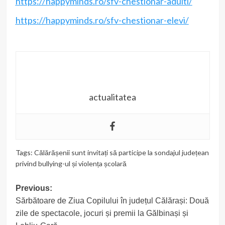
https://happyminds.ro/sfv-chestionar-adulti/
https://happyminds.ro/sfv-chestionar-elevi/
actualitatea
Tags:
Călărășenii sunt invitați să participe la sondajul județean
privind bullying-ul și violența școlară
Post
Previous:
Sărbătoare de Ziua Copilului în județul Călărași: Două
navigation
zile de spectacole, jocuri și premii la Gălbinași și