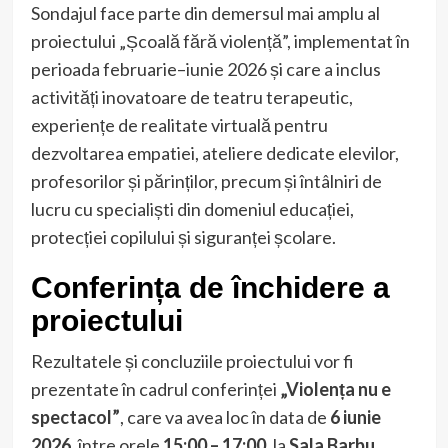
Sondajul face parte din demersul mai amplu al
proiectului „Școală fără violență”, implementat în
perioada februarie–iunie 2026 și care a inclus
activități inovatoare de teatru terapeutic,
experiențe de realitate virtuală pentru
dezvoltarea empatiei, ateliere dedicate elevilor,
profesorilor și părinților, precum și întâlniri de
lucru cu specialiști din domeniul educației,
protecției copilului și siguranței școlare.
Conferința de închidere a
proiectului
Rezultatele și concluziile proiectului vor fi
prezentate în cadrul conferinței
„Violența nu e
spectacol”
, care va avea loc în data de
6 iunie
2026
, între orele
15:00 – 17:00
, la
Sala Barbu