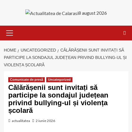
Skip
to
8 august 2026
content
Primary
Menu
HOME
UNCATEGORIZED
CĂLĂRĂȘENII SUNT INVITAȚI SĂ
PARTICIPE LA SONDAJUL JUDEȚEAN PRIVIND BULLYING-UL ȘI
VIOLENȚA ȘCOLARĂ
Comunicate de presă
Uncategorized
Călărășenii sunt invitați să
participe la sondajul județean
privind bullying-ul și violența
școlară
actualitatea
2 iunie 2026