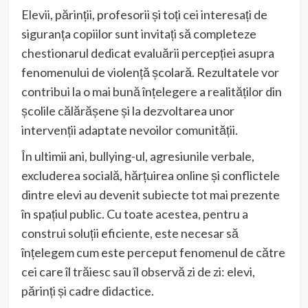
Elevii, părinții, profesorii și toți cei interesați de
siguranța copiilor sunt invitați să completeze
chestionarul dedicat evaluării percepției asupra
fenomenului de violență școlară. Rezultatele vor
contribui la o mai bună înțelegere a realităților din
școlile călărășene și la dezvoltarea unor
intervenții adaptate nevoilor comunității.
În ultimii ani, bullying-ul, agresiunile verbale,
excluderea socială, hărțuirea online și conflictele
dintre elevi au devenit subiecte tot mai prezente
în spațiul public. Cu toate acestea, pentru a
construi soluții eficiente, este necesar să
înțelegem cum este perceput fenomenul de către
cei care îl trăiesc sau îl observă zi de zi: elevi,
părinți și cadre didactice.