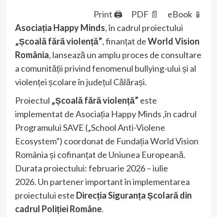
Print 🖨
PDF 📄
eBook 📱
Asociația Happy Minds
, în cadrul proiectului
„Școală fără violență”
, finanțat de
World Vision
România
, lansează un amplu proces de consultare
a comunității privind fenomenul bullying-ului și al
violenței școlare în județul Călărași.
Proiectul
„Școală fără violență”
este
implementat de Asociația Happy Minds ,în cadrul
Programului SAVE („School Anti-Violene
Ecosystem”) coordonat de Fundația World Vision
România și cofinanțat de Uniunea Europeană.
Durata proiectului: februarie 2026 – iulie
2026. Un partener important în implementarea
proiectului este
Direcția Siguranța Școlară din
cadrul Poliției Române
.