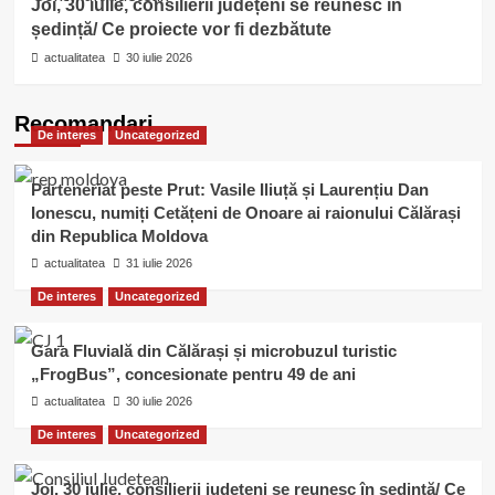
Joi, 30 iulie, consilierii județeni se reunesc în
ședință/ Ce proiecte vor fi dezbătute
actualitatea
30 iulie 2026
Recomandari
De interes
Uncategorized
Parteneriat peste Prut: Vasile Iliuță și Laurențiu Dan
Ionescu, numiți Cetățeni de Onoare ai raionului Călărași
din Republica Moldova
actualitatea
31 iulie 2026
De interes
Uncategorized
Gara Fluvială din Călărași și microbuzul turistic
„FrogBus”, concesionate pentru 49 de ani
actualitatea
30 iulie 2026
De interes
Uncategorized
Joi, 30 iulie, consilierii județeni se reunesc în ședință/ Ce