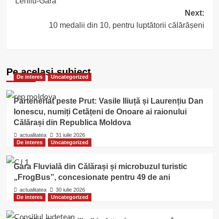
Lehliu-Gară
Next:
10 medalii din 10, pentru luptătorii călărășeni
Pe acelasi subiect
De interes
Uncategorized
Parteneriat peste Prut: Vasile Iliuță și Laurențiu Dan
Ionescu, numiți Cetățeni de Onoare ai raionului
Călărași din Republica Moldova
actualitatea
31 iulie 2026
De interes
Uncategorized
Gara Fluvială din Călărași și microbuzul turistic
„FrogBus”, concesionate pentru 49 de ani
actualitatea
30 iulie 2026
De interes
Uncategorized