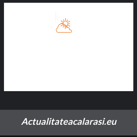
Călăraşi, RO
5:01 AM
08/08/2026
23
°C
Cer Senin
62%
1011 hPa
11 Km/h
Actualitateacalarasi.eu