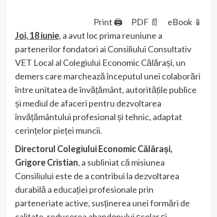
Print 🖨
PDF 📄
eBook 📱
Joi, 18 iunie
, a avut loc prima reuniune a
partenerilor fondatori ai Consiliului Consultativ
VET Local al Colegiului Economic Călărași, un
demers care marchează începutul unei colaborări
între unitatea de învățământ, autoritățile publice
și mediul de afaceri pentru dezvoltarea
învățământului profesional și tehnic, adaptat
cerințelor pieței muncii.
Directorul Colegiului Economic Călărași,
Grigore Cristian
, a subliniat că misiunea
Consiliului este de a contribui la dezvoltarea
durabilă a educației profesionale prin
parteneriate active, susținerea unei formări de
calitate, reducerea abandonului școlar și