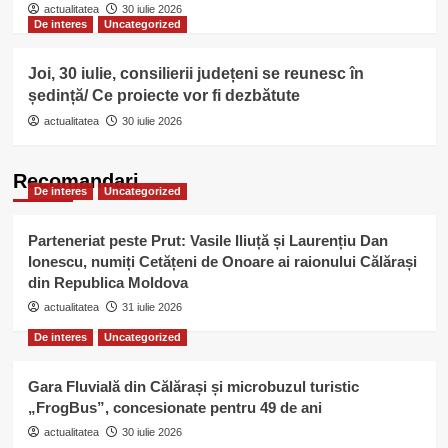
actualitatea
30 iulie 2026
De interes
Uncategorized
Joi, 30 iulie, consilierii județeni se reunesc în
ședință/ Ce proiecte vor fi dezbătute
actualitatea
30 iulie 2026
Recomandari
De interes
Uncategorized
Parteneriat peste Prut: Vasile Iliuță și Laurențiu Dan
Ionescu, numiți Cetățeni de Onoare ai raionului Călărași
din Republica Moldova
actualitatea
31 iulie 2026
De interes
Uncategorized
Gara Fluvială din Călărași și microbuzul turistic
„FrogBus”, concesionate pentru 49 de ani
actualitatea
30 iulie 2026