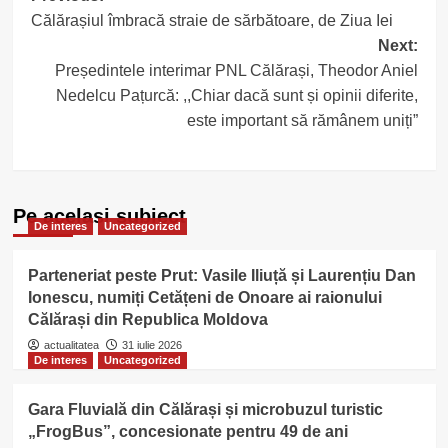
Călărașiul îmbracă straie de sărbătoare, de Ziua Iei
navigation
Next:
Președintele interimar PNL Călărași, Theodor Aniel
Nedelcu Pațurcă: ,,Chiar dacă sunt și opinii diferite,
este important să rămânem uniți”
Pe acelasi subiect
De interes
Uncategorized
Parteneriat peste Prut: Vasile Iliuță și Laurențiu Dan
Ionescu, numiți Cetățeni de Onoare ai raionului
Călărași din Republica Moldova
actualitatea
31 iulie 2026
De interes
Uncategorized
Gara Fluvială din Călărași și microbuzul turistic
„FrogBus”, concesionate pentru 49 de ani