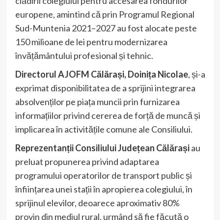
clădirii colegiului pentru accesarea fondurilor
europene, amintind că prin Programul Regional
Sud-Muntenia 2021–2027 au fost alocate peste
150 milioane de lei pentru modernizarea
învățământului profesional și tehnic.
Directorul AJOFM Călărași, Doinița Nicolae
, și-a
exprimat disponibilitatea de a sprijini integrarea
absolvenților pe piața muncii prin furnizarea
informațiilor privind cererea de forță de muncă și
implicarea în activitățile comune ale Consiliului.
Reprezentanții Consiliului Județean Călărași
au
preluat propunerea privind adaptarea
programului operatorilor de transport public și
înființarea unei stații în apropierea colegiului, în
sprijinul elevilor, deoarece aproximativ 80%
provin din mediul rural, urmând să fie făcută o