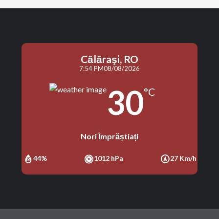
Călăraşi, RO
7:54 PM
08/08/2026
30
°C
Nori Împrăștiați
44%
1012 hPa
27 Km/h