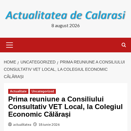
Skip
to
content
8 august 2026
Primary
Menu
HOME
UNCATEGORIZED
PRIMA REUNIUNE A CONSILIULUI
CONSULTATIV VET LOCAL, LA COLEGIUL ECONOMIC
CĂLĂRAȘI
Actualitate
Uncategorized
Prima reuniune a Consiliului
Consultativ VET Local, la Colegiul
Economic Călărași
actualitatea
18 iunie 2026