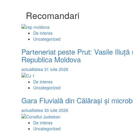
Ședință
C.J./
Recomandari
Cum
va
fi
De interes
cheltuit
Uncategorized
excedentul
bugetar
Parteneriat peste Prut: Vasile Iliuț
al
Republica Moldova
Consiliului
Județean,
actualitatea
31 iulie 2026
în
2016
De interes
Uncategorized
Gara Fluvială din Călărași și microb
actualitatea
30 iulie 2026
De interes
Uncategorized