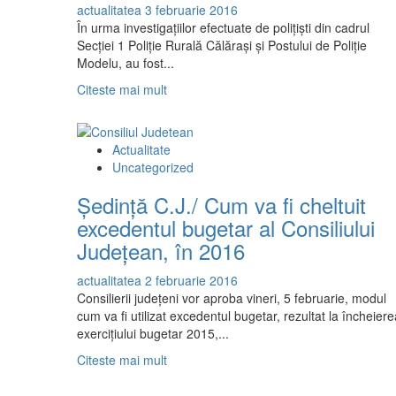
actualitatea
3 februarie 2016
de
În urma investigaţiilor efectuate de poliţişti din cadrul
lei
Secţiei 1 Poliţie Rurală Călăraşi şi Postului de Poliţie
vechi,
Modelu, au fost...
în
2016
Read
Citeste mai mult
more
about
Modelu/
Actualitate
Persoane
Uncategorized
bănuite
de
Ședință C.J./ Cum va fi cheltuit
furt
excedentul bugetar al Consiliului
din
Județean, în 2016
locuinţe,
reţinute
actualitatea
2 februarie 2016
de
Consilierii județeni vor aproba vineri, 5 februarie, modul
poliţişti
cum va fi utilizat excedentul bugetar, rezultat la încheiere
exercițiului bugetar 2015,...
Read
Citeste mai mult
more
about