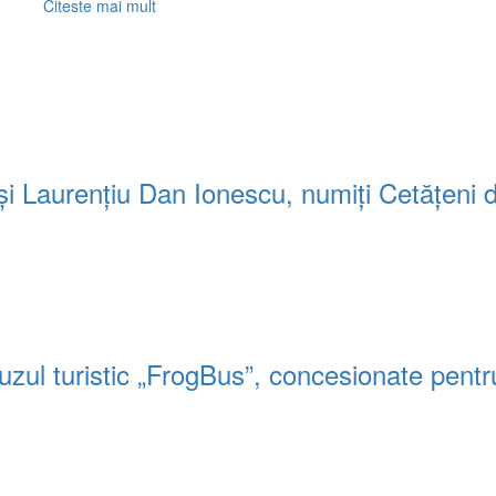
Read
Citeste mai mult
more
about
Declarația
președintelui
UNPR
Călărași,
Aurel
Niculae,
ă și Laurențiu Dan Ionescu, numiți Cetățeni 
despre
posibila
plecare
a
primarului
Drăgulin,
din
partid
uzul turistic „FrogBus”, concesionate pentr