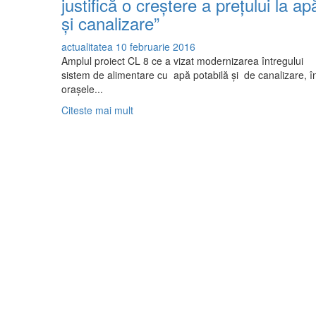
justifică o creştere a preţului la ap
şi canalizare”
actualitatea
10 februarie 2016
Amplul proiect CL 8 ce a vizat modernizarea întregului
sistem de alimentare cu apă potabilă şi de canalizare, î
oraşele...
Read
Citeste mai mult
more
about
Cezar
Neagu:,,
În
acest
an,
nu
se
justifică
o
creştere
a
preţului