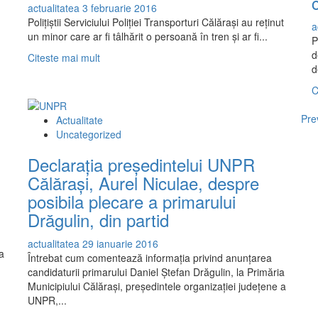
actualitatea
3 februarie 2016
la
Poliţiştii Serviciului Poliţiei Transporturi Călăraşi au reţinut
a
sfârşitul
un minor care ar fi tâlhărit o persoană în tren şi ar fi...
P
acestui
d
an
Read
Citeste mai mult
d
more
about
C
Tânăr
reținut
P
Pre
Actualitate
de
Uncategorized
ar
polițiști
pentru
Declarația președintelui UNPR
tâlhărie
Călărași, Aurel Niculae, despre
și
posibila plecare a primarului
șantaj
Drăgulin, din partid
actualitatea
29 ianuarie 2016
a
Întrebat cum comentează informația privind anunțarea
candidaturii primarului Daniel Ștefan Drăgulin, la Primăria
Municipiului Călărași, președintele organizației județene a
UNPR,...