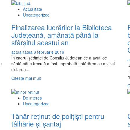
de
Actualitate
AJOFM
Uncategorized
Călărași
Finalizarea lucrărilor la Biblioteca
Judeţeană, amânată până la
sfârşitul acestui an
actualitatea
6 februarie 2016
În cadrul şedinţei de Consiliu Judetean ce a avut loc
a
e
săptămâna trecută a fost aprobată hotărârea ce a vizat
U
sistarea...
F
r
Read
Citeste mai mult
more
C
about
Finalizarea
De interes
lucrărilor
Uncategorized
la
Biblioteca
Tânăr reținut de polițiști pentru
Judeţeană,
tâlhărie și șantaj
amânată
până