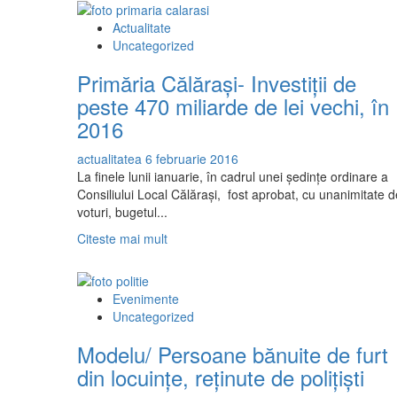
la
apă
Actualitate
şi
Uncategorized
canalizare”
Primăria Călărași- Investiţii de
peste 470 miliarde de lei vechi, în
2016
actualitatea
6 februarie 2016
La finele lunii ianuarie, în cadrul unei şedinţe ordinare a
Consiliului Local Călăraşi, fost aprobat, cu unanimitate d
voturi, bugetul...
Read
Citeste mai mult
more
about
Primăria
Evenimente
Călărași-
Uncategorized
Investiţii
de
Modelu/ Persoane bănuite de furt
peste
din locuinţe, reţinute de poliţişti
470
miliarde