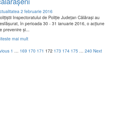
călărășeni
beneficiat
de
ctualitatea
2 februarie 2016
cursuri
oliţiştii Inspectoratului de Poliţie Judeţan Călăraşi au
gratuite
esfăşurat, în perioada 30 - 31 ianuarie 2016, o acţiune
de
e prevenire şi...
calificare,
oferite
Read
iteste mai mult
de
more
aginație
CRFPA
about
vious
1
…
169
170
171
172
173
174
175
…
240
Next
Călăraşi
Conducerea
ticole
sub
influenţa
alcoolului,
sancţionată
de
poliţiştii
călărășeni