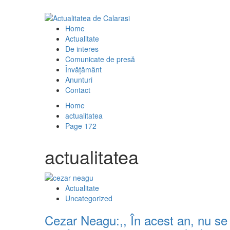
Skip
to
Primary
content
Menu
Home
Actualitate
De interes
Comunicate de presă
Învăţământ
Anunturi
Contact
Home
actualitatea
Page 172
actualitatea
Actualitate
Uncategorized
Cezar Neagu:,, În acest an, nu se