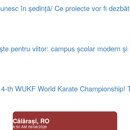
 reunesc în ședință/ Ce proiecte vor fi dezbă
e pentru viitor: campus școlar modern și in
 14-th WUKF World Karate Championship! Tre
Călăraşi, RO
8:50 AM
06/08/2026