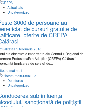
apei
more
about
Actualitate
Serviciul
Uncategorized
de
Peste 3000 de persoane au
Ambulanţă
Judeţean
beneficiat de cursuri gratuite de
Călăraşi,
calificare, oferite de CRFPA
un
Călăraşi
reper
important
ctualitatea
5 februarie 2016
în
nul din obiectivele importante ale Centrului Regional de
sistemul
ormare Profesională a Adulților (CRFPA) Călărași îl
medical
eprezintă furnizarea de servicii de...
de
urgenţă
Read
iteste mai mult
more
about
De interes
Peste
Uncategorized
3000
Conducerea sub influenţa
de
persoane
alcoolului, sancţionată de poliţiştii
au