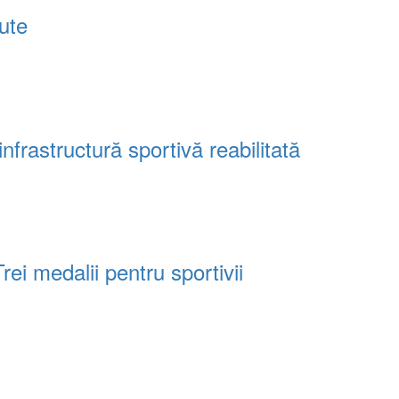
tute
frastructură sportivă reabilitată
i medalii pentru sportivii