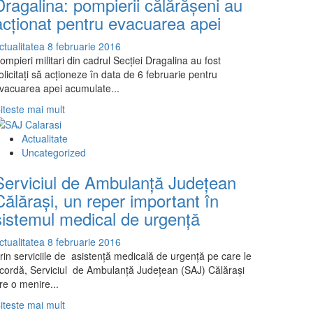
Dragalina: pompierii călărăşeni au
acţionat pentru evacuarea apei
ctualitatea
8 februarie 2016
ompieri militari din cadrul Secției Dragalina au fost
olicitaţi să acţioneze în data de 6 februarie pentru
vacuarea apei acumulate...
Read
iteste mai mult
more
about
Actualitate
Locuinţe
Uncategorized
afectate
Serviciul de Ambulanţă Judeţean
de
inundaţii
Călăraşi, un reper important în
în
sistemul medical de urgenţă
Dragalina:
pompierii
ctualitatea
8 februarie 2016
călărăşeni
rin serviciile de asistenţă medicală de urgenţă pe care le
au
cordă, Serviciul de Ambulanţă Judeţean (SAJ) Călăraşi
acţionat
re o menire...
pentru
evacuarea
Read
iteste mai mult