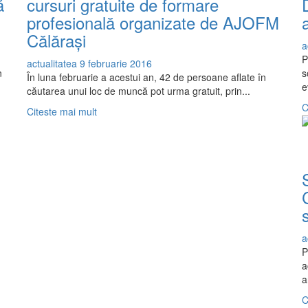
ă
cursuri gratuite de formare
profesională organizate de AJOFM
Călărași
a
P
actualitatea
9 februarie 2016
n
s
În luna februarie a acestui an, 42 de persoane aflate în
e
căutarea unui loc de muncă pot urma gratuit, prin...
C
Read
Citeste mai mult
more
about
42
de
persoane
pot
beneficia
de
cursuri
a
gratuite
P
de
a
formare
a
profesională
C
organizate