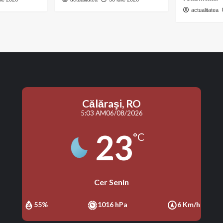
milioane
de
actualitatea
lei
Călăraşi, RO
5:03 AM
06/08/2026
23
°C
Cer Senin
55%
1016 hPa
6 Km/h