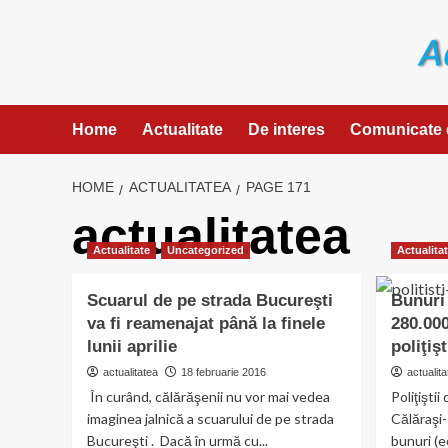
Skip
to
content
Home
Actualitate
De interes
Comunicate 
HOME
ACTUALITATEA
PAGE 171
actualitatea
Actualitate
Uncategorized
Actualita
Scuarul de pe strada Bucureşti
Bunuri 
va fi reamenajat până la finele
280.000
lunii aprilie
poliţişt
actualitatea
18 februarie 2016
actualita
În curând, călărăşenii nu vor mai vedea
Poliţiştii
imaginea jalnică a scuarului de pe strada
Călăraşi-
Bucureşti . Dacă în urmă cu...
bunuri (e