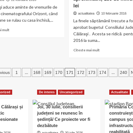
ars,
lei
şi aduce aminte de vremurile de
din
e cinematografului Orizont, când
actualitatea
10 februarie 2016
cauza
une se rulau cu casa închisă,...
La finele săptămânii trecute a f
unui
incendiu
aprobat bugetul Consiliului Jud
Read
i mult
puternic,
Călăraşi . Acesta se ridică pent
more
în
2016 la suma...
about
municipiul
Cinematograful
Călărași
Read
Citeste mai mult
Orizont
more
transformat
about
în
Bugetul
magazin
aginație
Consiliului
…
171
…
vious
1
168
169
170
172
173
174
240
Judeţean,
ticole
pe
anul
orized
De interes
Uncategorized
Actualitate
2016,
se
ridică
 Călărași și
Joi, 30 iulie, consilierii
Primăria C
la,
tic
județeni se reunesc în
construieșt
aproximativ,
esionate
ședință/ Ce proiecte vor fi
campus șco
150
dezbătute
infrastruct
de
reabilitată
lie 2026
actualitatea
30 iulie 2026