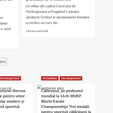
fac
Un ofițer din cadrul Centrului de
abuzuri
Perfecţionare a Pregătirii Cadrelor
!”
Jandarmi Ochiuri al Jandarmeriei Române
ost
a condus un curs de...
eţean
ru anul
Read
Citeste mai mult
more
about
Un
jandarm
român
instruiește
Next
polițiști
ucraineni
Uncategorized
Actualitate
Uncategorized
omunei Borcea
Călărașiul, pe podiumul
e pentru viitor:
mondial la 14-th WUKF
lar modern și
World Karate
ură sportivă
Championship! Trei medalii
pentru sportivii călărășeni la