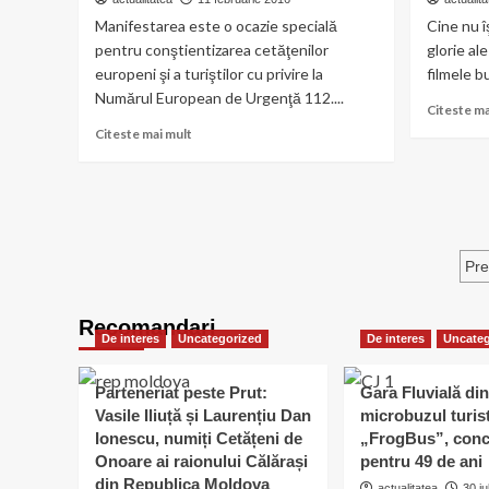
de
Manifestarea este o ocazie specială
Cine nu î
microcipare
pentru conştientizarea cetăţenilor
glorie al
a
europeni şi a turiştilor cu privire la
filmele b
câinilor
cu
Numărul European de Urgenţă 112....
Citeste ma
stăpân
Read
Citeste mai mult
more
about
11
februarie
-
Ziua
P
Pre
Europeană
ar
a
Numărului
Recomandari
Unic
De interes
Uncategorized
De interes
Uncateg
de
Urgenţe
Parteneriat peste Prut:
Gara Fluvială din
112
Vasile Iliuță și Laurențiu Dan
microbuzul turis
Ionescu, numiți Cetățeni de
„FrogBus”, conc
Onoare ai raionului Călărași
pentru 49 de ani
din Republica Moldova
actualitatea
30 iu