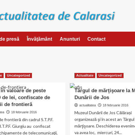
de presă
Învăţământ
Anunturi
Contact
te
Uncategorized
Actualitate
Uncategorized
în valoare de peste
Târgul de mărţişoare la 
 de lei, confiscate de
Dunării de Jos
ii de frontieră
actualitatea
18 februarie 2016
Muzeul Dunării de Jos Călărași
tea
18 februarie 2016
organizează şi în acest an Târgul
 de frontieră din cadrul S.T.P.F.
mărţişoare. Deschiderea evenim
I.T.P.F. Giurgiu au confiscat
va avea loc, miercuri, 24...
chipamente de telecomunicaţii,