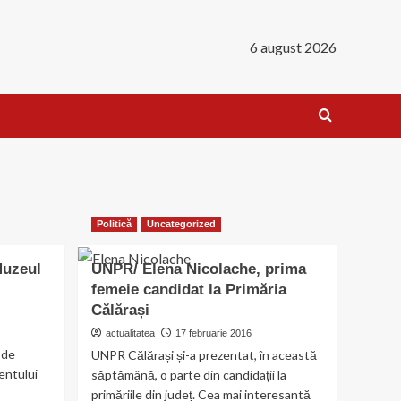
6 august 2026
Politică
Uncategorized
Muzeul
UNPR/ Elena Nicolache, prima
femeie candidat la Primăria
Călărași
actualitatea
17 februarie 2016
 de
UNPR Călărași și-a prezentat, în această
entului
săptămână, o parte din candidații la
primăriile din județ. Cea mai interesantă