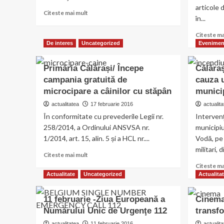
articole 
Read
Citeste mai mult
în...
more
about
Citeste ma
Scuarul
De interes
Uncategorized
Evenimen
de
pe
Primăria Călărași/ Începe
Călăraș
strada
Bucureşti
campania gratuită de
cauza u
va
microcipare a câinilor cu stăpân
municip
fi
actualitatea
17 februarie 2016
actualita
reamenajat
În conformitate cu prevederile Legii nr.
până
Intervenţ
la
258/2014, a Ordinului ANSVSA nr.
municipiu
finele
1/2014, art. 15, alin. 5 și a HCL nr....
Vodă, pe 
lunii
militari,
Read
aprilie
Citeste mai mult
more
Citeste ma
about
Actualitate
Uncategorized
Actualita
Primăria
Călărași/
11 februarie -Ziua Europeană a
Cinema
Începe
Numărului Unic de Urgenţe 112
transf
campania
gratuită
actualitatea
11 februarie 2016
actualita