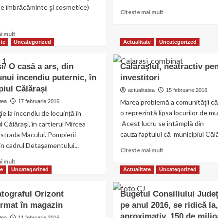
de îmbrăcăminte şi cosmetice)
Read
Citeste mai mult
more
about
Read
i mult
Târgul
more
te
Uncategorized
Actualitate
Uncategorized
de
about
mărţişoare
Bunuri
i/ O casă a ars, din
Călăraşiul, neatractiv pe
la
în
Muzeul
nui incendiu puternic, în
investitori
valoare
Dunării
iul Călărași
de
actualitatea
15 februarie 2016
de
peste
Marea problemă a comunităţii c
tea
17 februarie 2016
Jos
280.000
o reprezintă lipsa locurilor de m
ie la incendiu de locuință în
de
Acest lucru se întâmplă din
l Călărași, în cartierul Mircea
lei,
cauza faptului că municipiul Călăr
strada Macului. Pompierii
confiscate
de
 din cadrul Detașamentului...
Read
Citeste mai mult
poliţiştii
more
Read
i mult
de
about
more
te
Uncategorized
Actualitate
Uncategorized
frontieră
Călăraşiul,
about
neatractiv
Călărași/
tograful Orizont
Bugetul Consiliului Jude
pentru
O
ormat în magazin
pe anul 2016, se ridică la,
investitori
casă
a
aproximativ, 150 de mili
tea
11 februarie 2016