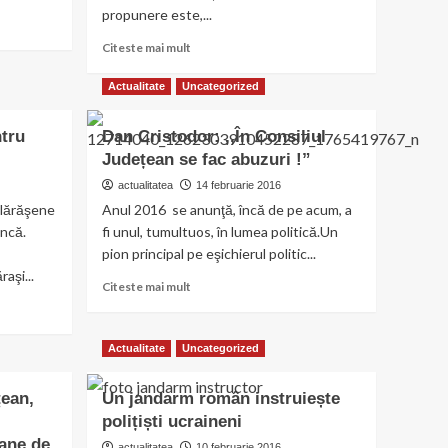
propunere este,...
Read
Citeste mai mult
more
about
Actualitate
Uncategorized
UNPR/
Elena
ntru
Dan Cristodor: ,,În Consiliul
Nicolache,
Județean se fac abuzuri !”
prima
femeie
actualitatea
14 februarie 2016
candidat
ălărăşene
Anul 2016 se anunţă, încă de pe acum, a
la
uncă.
fi unul, tumultuos, în lumea politică.Un
Primăria
pion principal pe eşichierul politic...
Călărași
aşi...
Read
Citeste mai mult
more
about
Dan
Actualitate
Uncategorized
Cristodor:
,,În
ţean,
Un jandarm român instruiește
Consiliul
Județean
polițiști ucraineni
se
oane de
actualitatea
10 februarie 2016