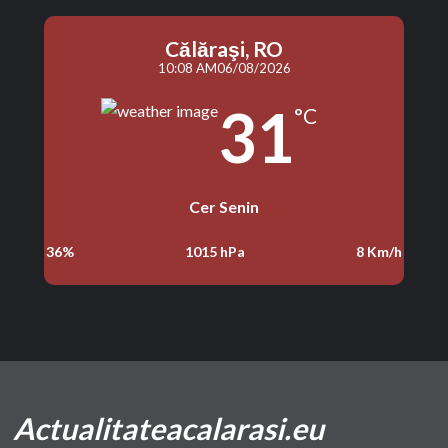
Călăraşi, RO
10:08 AM
06/08/2026
31
°C
Cer Senin
36%
1015 hPa
8 Km/h
Actualitateacalarasi.eu