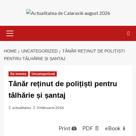
Skip
to
6 august 2026
content
Primary
Menu
HOME
UNCATEGORIZED
TÂNĂR REȚINUT DE POLIȚIȘTI
PENTRU TÂLHĂRIE ȘI ȘANTAJ
De interes
Uncategorized
Tânăr reținut de polițiști pentru
tâlhărie și șantaj
actualitatea
3 februarie 2016
Print 🖨
PDF 📄
eBook 📱