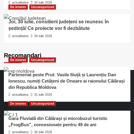
actualitatea
30 iulie 2026
De interes
Uncategorized
Joi, 30 iulie, consilierii județeni se reunesc în
ședință/ Ce proiecte vor fi dezbătute
actualitatea
30 iulie 2026
Recomandari
De interes
Uncategorized
Parteneriat peste Prut: Vasile Iliuță și Laurențiu Dan
Ionescu, numiți Cetățeni de Onoare ai raionului Călărași
din Republica Moldova
actualitatea
31 iulie 2026
De interes
Uncategorized
Gara Fluvială din Călărași și microbuzul turistic
„FrogBus”, concesionate pentru 49 de ani
actualitatea
30 iulie 2026