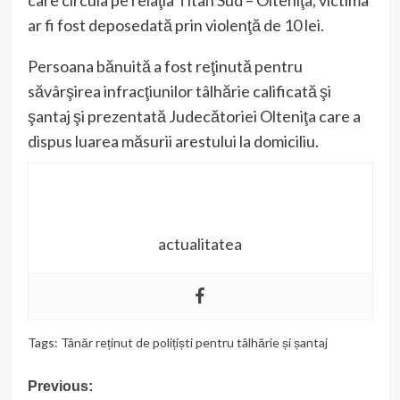
care circula pe relaţia Titan Sud – Olteniţa, victima
ar fi fost deposedată prin violenţă de 10 lei.
Persoana bănuită a fost reţinută pentru
săvârşirea infracţiunilor tâlhărie calificată şi
şantaj şi prezentată Judecătoriei Olteniţa care a
dispus luarea măsurii arestului la domiciliu.
actualitatea
Tags:
Tânăr reținut de polițiști pentru tâlhărie și șantaj
Previous:
Post