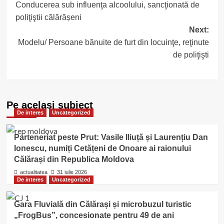
Conducerea sub influenţa alcoolului, sancţionată de
navigation
poliţiştii călărășeni
Next:
Modelu/ Persoane bănuite de furt din locuinţe, reţinute
de poliţişti
Pe acelasi subiect
De interes
Uncategorized
Parteneriat peste Prut: Vasile Iliuță și Laurențiu Dan
Ionescu, numiți Cetățeni de Onoare ai raionului
Călărași din Republica Moldova
actualitatea
31 iulie 2026
De interes
Uncategorized
Gara Fluvială din Călărași și microbuzul turistic
„FrogBus”, concesionate pentru 49 de ani