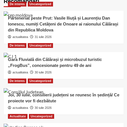
Recomandari
De interes
Uncategorized
locali
ai
USL
Parteneriat peste Prut: Vasile Iliuță și Laurențiu Dan
nu
Ionescu, numiți Cetățeni de Onoare ai raionului Călărași
doresc
din Republica Moldova
dezvoltarea
comunei
actualitatea
31 iulie 2026
Radovanu
De interes
Uncategorized
Gara Fluvială din Călărași și microbuzul turistic
„FrogBus”, concesionate pentru 49 de ani
actualitatea
30 iulie 2026
De interes
Uncategorized
Joi, 30 iulie, consilierii județeni se reunesc în ședință/ Ce
proiecte vor fi dezbătute
actualitatea
30 iulie 2026
Actualitate
Uncategorized