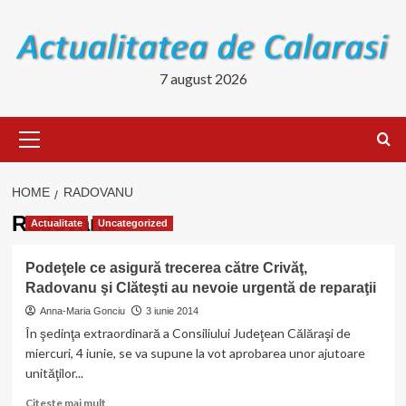
Skip
to
content
7 august 2026
Primary
Menu
HOME
RADOVANU
Radovanu
Actualitate
Uncategorized
Podeţele ce asigură trecerea către Crivăţ,
Radovanu şi Clăteşti au nevoie urgentă de reparaţii
Anna-Maria Gonciu
3 iunie 2014
În şedinţa extraordinară a Consiliului Judeţean Călăraşi de
miercuri, 4 iunie, se va supune la vot aprobarea unor ajutoare
unităţilor...
Read
Citeste mai mult