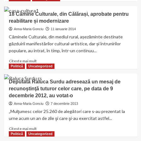
Vălean
about
Stagii
18 Cămine Culturale, din Călărași, aprobate pentru
de
reabilitare și modernizare
practică
pentru
Anna-Maria Gonciu
11 ianuarie 2014
studenți
Căminele Culturale, din mediul rural, așezăminte destinate
la
găzduirii manifestărilor cultural-artistice, dar și întrunirilor
cabinetul
populare, au intrat, în timp, într-un continuu...
parlamentar
al
Read
Citeste mai mult
deputatei
more
Politică
Uncategorized
Raluca
about
Surdu
18
Deputata Raluca Surdu adresează un mesaj de
Cămine
recunoştinţă tuturor celor care, pe data de 9
Culturale,
decembrie 2012, au votat-o
din
Călărași,
Anna-Maria Gonciu
7 decembrie 2013
aprobate
„Mulţumesc celor 25.260 de alegători care s-au prezentat la
pentru
urne acum un an de zile şi care şi-au exercitat astfel...
reabilitare
și
Read
Citeste mai mult
modernizare
more
Politică
Uncategorized
about