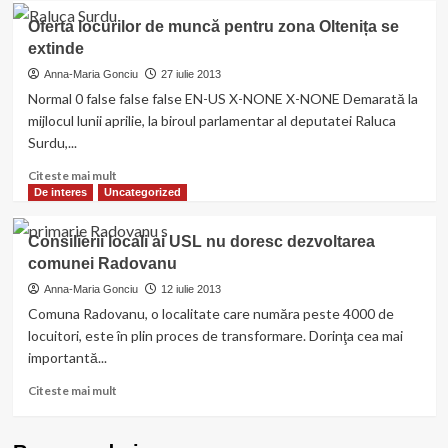
Deputata
Oferta locurilor de muncă pentru zona Oltenița se
Raluca
extinde
Surdu
adresează
Anna-Maria Gonciu
27 iulie 2013
un
Normal 0 false false false EN-US X-NONE X-NONE Demarată la
mesaj
mijlocul lunii aprilie, la biroul parlamentar al deputatei Raluca
de
Surdu,...
recunoştinţă
tuturor
Read
Citeste mai mult
celor
more
De interes
Uncategorized
care,
about
pe
Oferta
Consilierii locali ai USL nu doresc dezvoltarea
data
locurilor
de
comunei Radovanu
de
9
muncă
Anna-Maria Gonciu
12 iulie 2013
decembrie
pentru
Comuna Radovanu, o localitate care număra peste 4000 de
2012,
zona
locuitori, este în plin proces de transformare. Dorinţa cea mai
au
Oltenița
importantă...
votat-
se
o
extinde
Read
Citeste mai mult
more
about
Consilierii