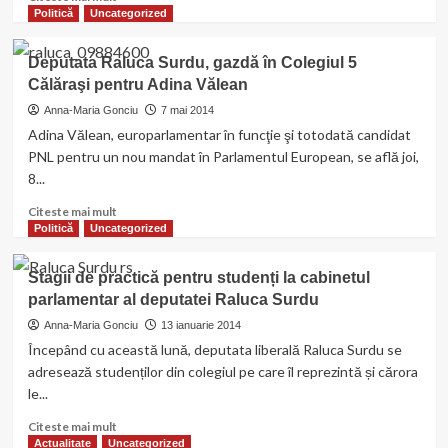
more
Politică
Uncategorized
about
Podeţele
Deputata Raluca Surdu, gazdă în Colegiul 5
ce
Călăraşi pentru Adina Vălean
asigură
trecerea
Anna-Maria Gonciu
7 mai 2014
către
Adina Vălean, europarlamentar în funcţie şi totodată candidat
Crivăţ,
PNL pentru un nou mandat în Parlamentul European, se află joi,
Radovanu
8...
şi
Clăteşti
Read
Citeste mai mult
au
more
Politică
Uncategorized
nevoie
about
urgentă
Deputata
Stagii de practică pentru studenți la cabinetul
de
Raluca
reparaţii
parlamentar al deputatei Raluca Surdu
Surdu,
gazdă
Anna-Maria Gonciu
13 ianuarie 2014
în
Începând cu această lună, deputata liberală Raluca Surdu se
Colegiul
adresează studenților din colegiul pe care îl reprezintă și cărora
5
le...
Călăraşi
pentru
Read
Citeste mai mult
Adina
more
Actualitate
Uncategorized