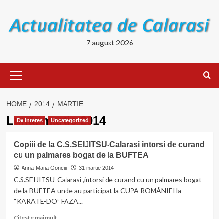
Skip
to
content
7 august 2026
Primary
Menu
HOME
2014
MARTIE
Lună:
martie 2014
De interes
Uncategorized
Copiii de la C.S.SEIJITSU-Calarasi intorsi de curand
cu un palmares bogat de la BUFTEA
Anna-Maria Gonciu
31 martie 2014
C.S.SEIJITSU-Calarasi ,intorsi de curand cu un palmares bogat
de la BUFTEA unde au participat la CUPA ROMÂNIEI la
“KARATE-DO” FAZA...
Read
Citeste mai mult