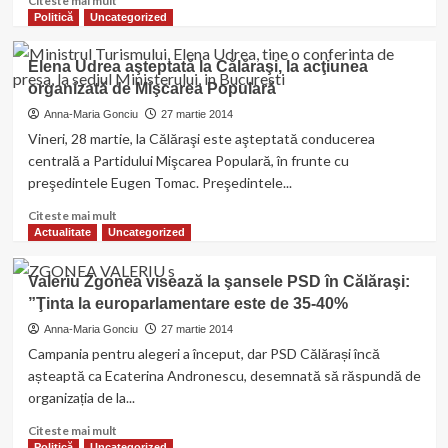
Citeste mai mult
bună
more
Politică
Uncategorized
practică
about
în
La
Elena Udrea aşteptată la Călăraşi, la acţiunea
accesarea
fabrica
fondurilor
organizată de Mişcarea Populară
Saint
europene
Gobain
Anna-Maria Gonciu
27 martie 2014
va
Vineri, 28 martie, la Călăraşi este aşteptată conducerea
fi
centrală a Partidului Mişcarea Populară, în frunte cu
creat
preşedintele Eugen Tomac. Preşedintele...
un
Centrul
Read
Citeste mai mult
de
more
Actualitate
Uncategorized
cercetare
about
şi
Elena
Valeriu Zgonea visează la şansele PSD în Călăraşi:
inovare
Udrea
”Ţinta la europarlamentare este de 35-40%
aşteptată
la
Anna-Maria Gonciu
27 martie 2014
Călăraşi,
Campania pentru alegeri a început, dar PSD Călărași încă
la
așteaptă ca Ecaterina Andronescu, desemnată să răspundă de
acţiunea
organizația de la...
organizată
de
Read
Citeste mai mult
Mişcarea
more
Politică
Uncategorized