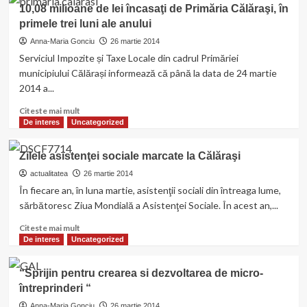
Investiţii
10,08 milioane de lei încasaţi de Primăria Călăraşi, în
de
primele trei luni ale anului
peste
10
Anna-Maria Gonciu
26 martie 2014
milioane
Serviciul Impozite și Taxe Locale din cadrul Primăriei
de
municipiului Călărași informează că până la data de 24 martie
euro
2014 a...
propuse,
pe
Read
Citeste mai mult
hârtie,
more
De interes
Uncategorized
de
about
consilierii
10,08
Zilele asistenţei sociale marcate la Călăraşi
judeţeni
milioane
de
actualitatea
26 martie 2014
lei
În fiecare an, în luna martie, asistenţii sociali din întreaga lume,
încasaţi
sărbătoresc Ziua Mondială a Asistenţei Sociale. În acest an,...
de
Primăria
Read
Citeste mai mult
Călăraşi,
more
De interes
Uncategorized
în
about
primele
Zilele
“Sprijin pentru crearea si dezvoltarea de micro-
trei
asistenţei
întreprinderi “
luni
sociale
ale
marcate
Anna-Maria Gonciu
26 martie 2014