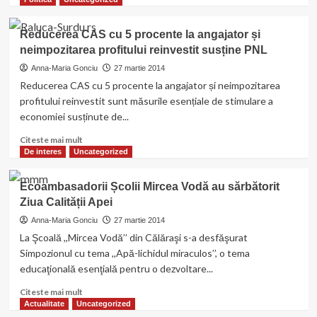
Populară
about
Valeriu
Reducerea CAS cu 5 procente la angajator și
Zgonea
neimpozitarea profitului reinvestit susține PNL
visează
la
Anna-Maria Gonciu
27 martie 2014
şansele
Reducerea CAS cu 5 procente la angajator și neimpozitarea
PSD
profitului reinvestit sunt măsurile esențiale de stimulare a
în
economiei susținute de...
Călăraşi:
”Ţinta
Read
Citeste mai mult
la
more
De interes
Uncategorized
europarlamentare
about
este
Reducerea
Ecoambasadorii Școlii Mircea Vodă au sărbătorit
de
CAS
35-
Ziua Calității Apei
cu
40%
5
Anna-Maria Gonciu
27 martie 2014
procente
La Şcoală ,,Mircea Vodă’’ din Călăraşi s-a desfăşurat
la
Simpozionul cu tema ,,Apă-lichidul miraculos’’, o tema
angajator
educaţională esenţială pentru o dezvoltare...
și
neimpozitarea
Read
Citeste mai mult
profitului
more
Actualitate
Uncategorized
reinvestit
about