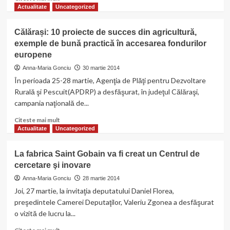
more
Actualitate
Uncategorized
about
Copiii
Călărași: 10 proiecte de succes din agricultură,
de
exemple de bună practică în accesarea fondurilor
la
europene
C.S.SEIJITSU-
Calarasi
Anna-Maria Gonciu
30 martie 2014
intorsi
În perioada 25-28 martie, Agenţia de Plăţi pentru Dezvoltare
de
Rurală şi Pescuit(APDRP) a desfăşurat, în judeţul Călăraşi,
curand
campania naţională de...
cu
un
Read
Citeste mai mult
palmares
more
Actualitate
Uncategorized
bogat
about
de
Călărași:
la
La fabrica Saint Gobain va fi creat un Centrul de
10
BUFTEA
cercetare şi inovare
proiecte
de
Anna-Maria Gonciu
28 martie 2014
succes
Joi, 27 martie, la invitaţia deputatului Daniel Florea,
din
preşedintele Camerei Deputaţilor, Valeriu Zgonea a desfăşurat
agricultură,
o vizită de lucru la...
exemple
de
Read