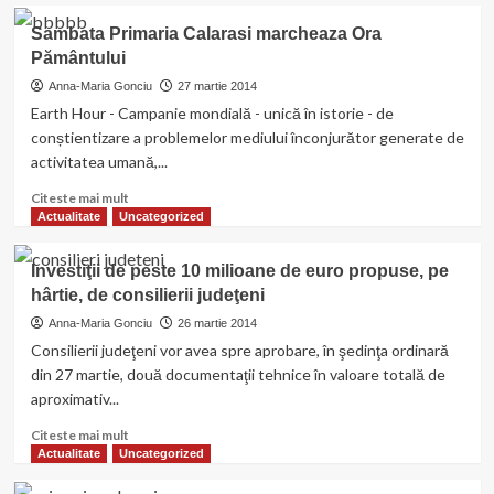
susține
Ecoambasadorii
Sambata Primaria Calarasi marcheaza Ora
PNL
Școlii
Pământului
Mircea
Vodă
Anna-Maria Gonciu
27 martie 2014
au
Earth Hour - Campanie mondială - unică în istorie - de
sărbătorit
conștientizare a problemelor mediului înconjurător generate de
Ziua
activitatea umană,...
Calității
Apei
Read
Citeste mai mult
more
Actualitate
Uncategorized
about
Sambata
Investiţii de peste 10 milioane de euro propuse, pe
Primaria
hârtie, de consilierii judeţeni
Calarasi
marcheaza
Anna-Maria Gonciu
26 martie 2014
Ora
Consilierii judeţeni vor avea spre aprobare, în şedinţa ordinară
Pământului
din 27 martie, două documentaţii tehnice în valoare totală de
aproximativ...
Read
Citeste mai mult
more
Actualitate
Uncategorized
about