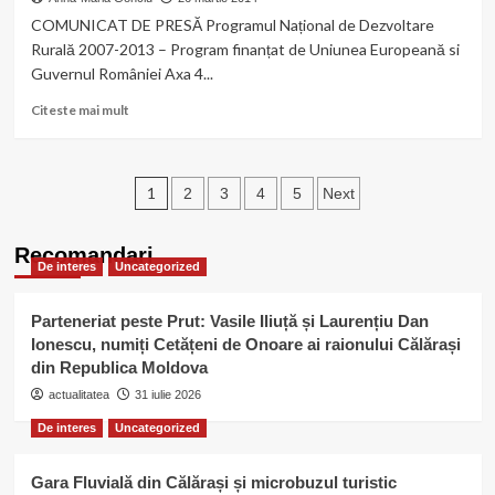
anului
la
COMUNICAT DE PRESĂ Programul Național de Dezvoltare
Călăraşi
Rurală 2007-2013 – Program finanțat de Uniunea Europeană si
Guvernul României Axa 4...
Read
Citeste mai mult
more
about
“Sprijin
Paginație
pentru
1
2
3
4
5
Next
crearea
articole
si
Recomandari
dezvoltarea
De interes
Uncategorized
de
micro-
întreprinderi
Parteneriat peste Prut: Vasile Iliuță și Laurențiu Dan
“
Ionescu, numiți Cetățeni de Onoare ai raionului Călărași
din Republica Moldova
actualitatea
31 iulie 2026
De interes
Uncategorized
Gara Fluvială din Călărași și microbuzul turistic