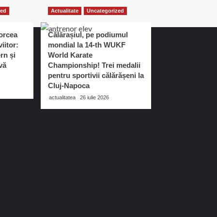
zed
Actualitate
Uncategorized
orcea
Călărașiul, pe podiumul
iitor:
mondial la 14-th WUKF
rn și
World Karate
vă
Championship! Trei medalii
pentru sportivii călărășeni la
Cluj-Napoca
actualitatea
26 iulie 2026