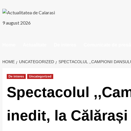
Skip
to
content
9 august 2026
Home
Actualitate
De interes
Comunicate de presă
HOME
UNCATEGORIZED
SPECTACOLUL ,,CAMPIONII DANSULU
De interes
Uncategorized
Spectacolul ,,Ca
inedit, la Călărași