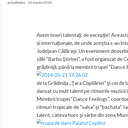
actualitatea
22 martie 2014
Avem tineri talentaţi, de excepţie! Această
și internaţionale, de unde aceştia s-au în
Judeţean Călăraşi. Un eveniment deosebit a
sălii “Barbu Ştirbei”, a fost organizat de C
grădiniţă, până
la membrii trupei “Dance F
de la Grădiniţa ,,Ţara Copilăriei” şi cei de
dansat cu mult talent pe ritmurile muzicii l
Membrii trupei “Dance Feelings”, coordon
ritmuri tropicale de “salsa” şi “bachata”. 
talent, câteva hore şi sârbe din zona Munt