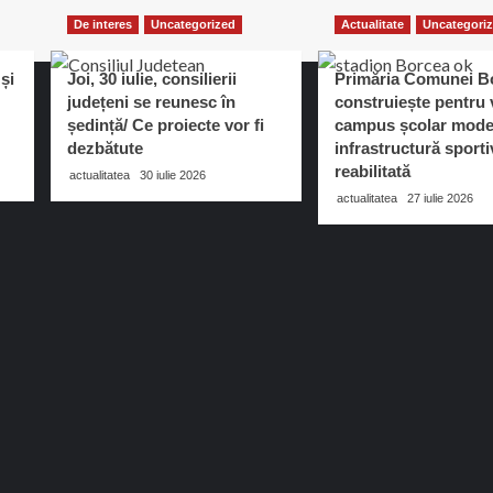
De interes
Uncategorized
Actualitate
Uncategori
și
Joi, 30 iulie, consilierii
Primăria Comunei B
județeni se reunesc în
construiește pentru v
ședință/ Ce proiecte vor fi
campus școlar mode
dezbătute
infrastructură sporti
reabilitată
actualitatea
30 iulie 2026
actualitatea
27 iulie 2026