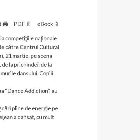
t 🖨
PDF 📄
eBook 📱
la competiţiile naţionale
 de către Centrul Cultural
ri, 21 martie, pe scena
 de la prichindeii de la
murile dansului. Copiii
rupa “Dance Addiction”, au
cări pline de energie pe
deţean a dansat, cu mult