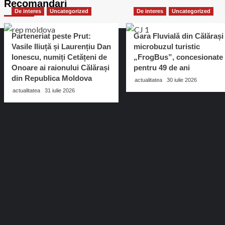
Recomandari
De interes
Uncategorized
De interes
Uncategorized
Parteneriat peste Prut:
Gara Fluvială din Călărași 
Vasile Iliuță și Laurențiu Dan
microbuzul turistic
Ionescu, numiți Cetățeni de
„FrogBus”, concesionate
Onoare ai raionului Călărași
pentru 49 de ani
din Republica Moldova
actualitatea
30 iulie 2026
actualitatea
31 iulie 2026