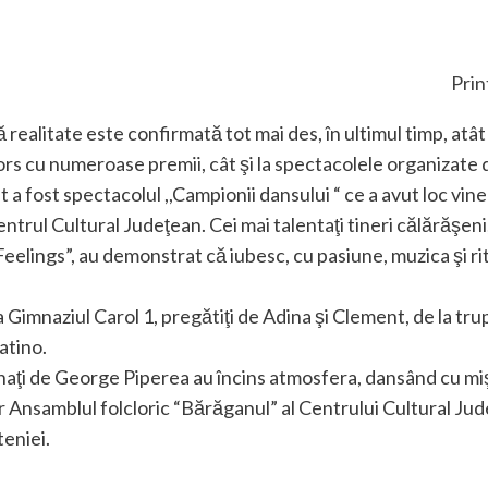
Prin
 realitate este confirmată tot mai des, în ultimul timp, atât 
tors cu numeroase premii, cât şi la spectacolele organizate
 fost spectacolul ,,Campionii dansului “ ce a avut loc vine
entrul Cultural Judeţean. Cei mai talentaţi tineri călărăşeni,
eelings”, au demonstrat că iubesc, cu pasiune, muzica şi rit
 la Gimnaziul Carol 1, pregătiţi de Adina şi Clement, de la t
atino.
aţi de George Piperea au încins atmosfera, dansând cu miş
Iar Ansamblul folcloric “Bărăganul” al Centrului Cultural Ju
eniei.