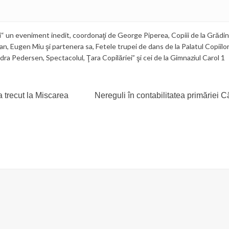
i“ un eveniment inedit
,
coordonaţi de George Piperea
,
Copiii de la Grădin
an
,
Eugen Miu şi partenera sa
,
Fetele trupei de dans de la Palatul Copiilor
dra Pedersen
,
Spectacolul
,
Ţara Copilăriei” şi cei de la Gimnaziul Carol 1
a trecut la Miscarea
Nereguli în contabilitatea primăriei C