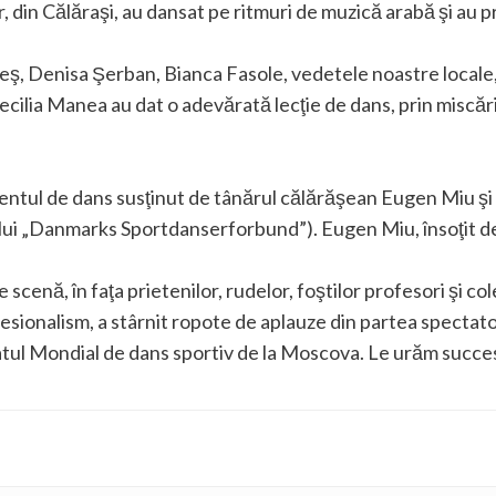
or, din Călăraşi, au dansat pe ritmuri de muzică arabă şi au
eş, Denisa Şerban, Bianca Fasole, vedetele noastre locale,
 Cecilia Manea au dat o adevărată lecţie de dans, prin miscă
entul de dans susţinut de tânărul călărăşean Eugen Miu şi
lui „Danmarks Sportdanserforbund”).
Eugen Miu, însoţit d
 scenă, în faţa prietenilor, rudelor, foştilor profesori şi co
esionalism, a stârnit ropote de aplauze din partea spectator
tul Mondial de dans sportiv de la Moscova. Le urăm succes