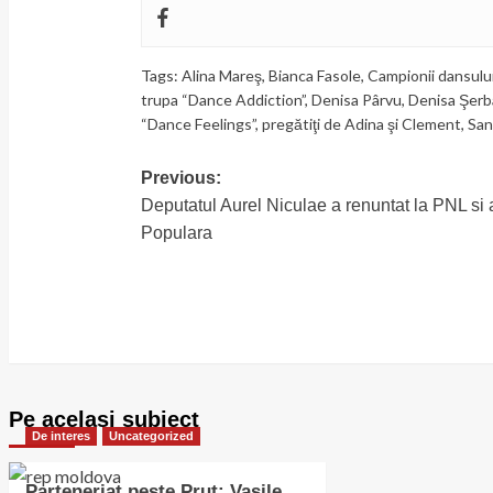
Tags:
Alina Mareş
,
Bianca Fasole
,
Campionii dansulu
trupa “Dance Addiction”
,
Denisa Pârvu
,
Denisa Şerb
“Dance Feelings”
,
pregătiţi de Adina şi Clement
,
San
Previous:
Post
Deputatul Aurel Niculae a renuntat la PNL si 
navigation
Populara
Pe acelasi subiect
De interes
Uncategorized
Parteneriat peste Prut: Vasile