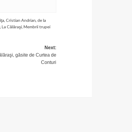
iţa
,
Cristian Andrian
,
de la
,
La Călăraşi
,
Membrii trupei
Next:
ălăraşi, găsite de Curtea de
Conturi