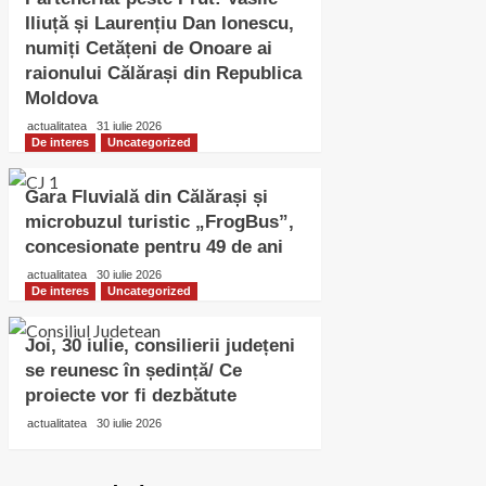
Iliuță și Laurențiu Dan Ionescu,
numiți Cetățeni de Onoare ai
raionului Călărași din Republica
Moldova
actualitatea
31 iulie 2026
De interes
Uncategorized
Gara Fluvială din Călărași și
microbuzul turistic „FrogBus”,
concesionate pentru 49 de ani
actualitatea
30 iulie 2026
De interes
Uncategorized
Joi, 30 iulie, consilierii județeni
se reunesc în ședință/ Ce
proiecte vor fi dezbătute
actualitatea
30 iulie 2026