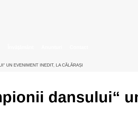
Învăţământ
Anunturi
Contact
I“ UN EVENIMENT INEDIT, LA CĂLĂRAȘI
mpionii dansului“ 