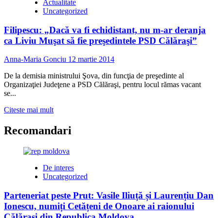
Actualitate
Uncategorized
Filipescu: „Dacă va fi echidistant, nu m-ar deranja
ca Liviu Muşat să fie preşedintele PSD Călăraşi”
Anna-Maria Gonciu
12 martie 2014
De la demisia ministrului Şova, din funcţia de preşedinte al
Organizaţiei Judeţene a PSD Călăraşi, pentru locul rămas vacant
se...
Read
Citeste mai mult
more
about
Recomandari
Filipescu:
„Dacă
va
fi
De interes
echidistant,
Uncategorized
nu
m-
Parteneriat peste Prut: Vasile Iliuță și Laurențiu Dan
ar
Ionescu, numiți Cetățeni de Onoare ai raionului
deranja
ca
Călărași din Republica Moldova