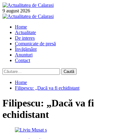
Skip
to
9 august 2026
content
Primary
Menu
Home
Actualitate
De interes
Comunicate de presă
Învăţământ
Anunturi
Contact
Caută
după:
Home
Filipescu: „Dacă va fi echidistant
Filipescu: „Dacă va fi
echidistant