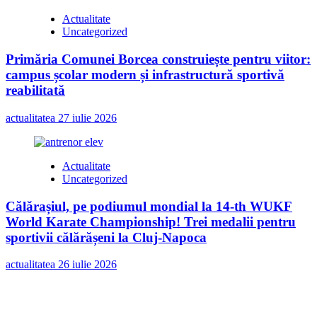
Actualitate
Uncategorized
Primăria Comunei Borcea construiește pentru viitor:
campus școlar modern și infrastructură sportivă
reabilitată
actualitatea
27 iulie 2026
Actualitate
Uncategorized
Călărașiul, pe podiumul mondial la 14-th WUKF
World Karate Championship! Trei medalii pentru
sportivii călărășeni la Cluj-Napoca
actualitatea
26 iulie 2026