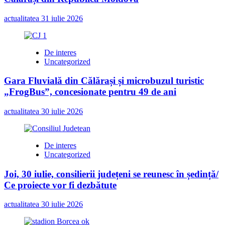
Liviu
Muşat
actualitatea
31 iulie 2026
să
fie
preşedintele
PSD
De interes
Călăraşi”
Uncategorized
Gara Fluvială din Călărași și microbuzul turistic
„FrogBus”, concesionate pentru 49 de ani
actualitatea
30 iulie 2026
De interes
Uncategorized
Joi, 30 iulie, consilierii județeni se reunesc în ședință/
Ce proiecte vor fi dezbătute
actualitatea
30 iulie 2026