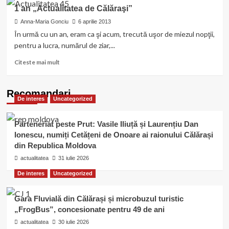
Să
1 an „Actualitatea de Călăraşi”
fim
din
Anna-Maria Gonciu
6 aprilie 2013
nou
În urmă cu un an, eram ca şi acum, trecută uşor de miezul nopţii,
copii,
pentru a lucra, numărul de ziar,...
pentru
încă
Read
Citeste mai mult
o
more
zi
about
1
Recomandari
De interes
Uncategorized
an
„Actualitatea
de
Parteneriat peste Prut: Vasile Iliuță și Laurențiu Dan
Călăraşi”
Ionescu, numiți Cetățeni de Onoare ai raionului Călărași
din Republica Moldova
actualitatea
31 iulie 2026
De interes
Uncategorized
Gara Fluvială din Călărași și microbuzul turistic
„FrogBus”, concesionate pentru 49 de ani
actualitatea
30 iulie 2026