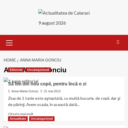
Skip
to
content
9 august 2026
Primary
Menu
HOME
ANNA MARIA GONCIU
Anna Maria Gonciu
Editorial
Uncategorized
Să fim din nou copii, pentru încă o zi
Anna-Maria Gonciu
31 mai 2013
Ziua de 1 Iunie este aşteptată, cu multă bucurie, de copii, dar şi
de părinţi. Avem ocazia, în această dată...
Read
Citeste mai mult
more
Actualitate
Uncategorized
about