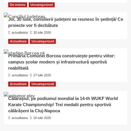
De interes
Uncategorized
Joi, 30 iulie, consilierii județeni se reunesc în ședință/ Ce
proiecte vor fi dezbătute
actualitatea
30 iulie 2026
Actualitate
Uncategorized
Primăria Comunei Borcea construiește pentru viitor:
campus școlar modern și infrastructură sportivă
reabilitată
actualitatea
27 iulie 2026
Actualitate
Uncategorized
Călărașiul, pe podiumul mondial la 14-th WUKF World
Karate Championship! Trei medalii pentru sportivii
călărășeni la Cluj-Napoca
actualitatea
26 iulie 2026