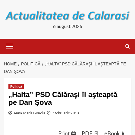
Skip
to
content
6 august 2026
Primary
Menu
HOME
POLITICĂ
„HALTA” PSD CĂLĂRAŞI ÎL AŞTEAPTĂ PE
DAN ŞOVA
Politică
„Halta” PSD Călăraşi îl aşteaptă
pe Dan Şova
Anna-Maria Gonciu
7 februarie 2013
Print 🖨
PDF 📄
eBook 📱