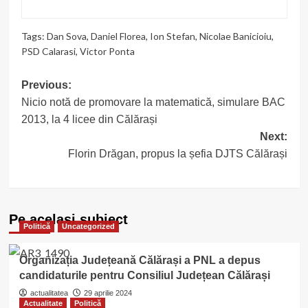
Tags:
Dan Sova
,
Daniel Florea
,
Ion Stefan
,
Nicolae Banicioiu
,
PSD Calarasi
,
Victor Ponta
Post
Previous:
Nicio notă de promovare la matematică, simulare BAC
navigation
2013, la 4 licee din Călărași
Next:
Florin Drăgan, propus la șefia DJTS Călărași
Pe acelasi subiect
Politică
Uncategorized
Organizația Județeană Călărași a PNL a depus
candidaturile pentru Consiliul Județean Călărași
actualitatea
29 aprilie 2024
Actualitate
Politică