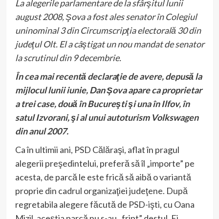
La alegerile parlamentare de la sfârşitul lunii
august 2008, Şova a fost ales senator în Colegiul
uninominal 3 din Circumscripţia electorală 30 din
judeţul Olt. El a câştigat un nou mandat de senator
la scrutinul din 9 decembrie.
În cea mai recentă declaraţie de avere, depusă la
mijlocul lunii iunie, Dan Şova apare ca proprietar
a trei case, două în Bucureşti şi una în Ilfov, în
satul Izvorani, şi al unui autoturism Volkswagen
din anul 2007.
Ca în ultimii ani, PSD Călăraşi, aflat în pragul
alegerii preşedintelui, preferă să îl „importe” pe
acesta, de parcă le este frică să aibă o variantă
proprie din cadrul organizaţiei judeţene. După
regretabila alegere făcută de PSD-işti, cu Oana
Mizil, aceştia parcă nu s-au „fript” destul. Ei