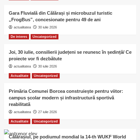
Gara Fluvială din Călărași și microbuzul turistic
„FrogBus”, concesionate pentru 49 de ani
actualitatea
30 iulie 2026
De interes
Uncategorized
Joi, 30 iulie, consilierii județeni se reunesc în ședință/ Ce
proiecte vor fi dezbătute
actualitatea
30 iulie 2026
Actualitate
Uncategorized
Primăria Comunei Borcea construiește pentru viitor:
campus școlar modern și infrastructură sportivă
reabilitată
actualitatea
27 iulie 2026
Actualitate
Uncategorized
Călărașiul, pe podiumul mondial la 14-th WUKF World