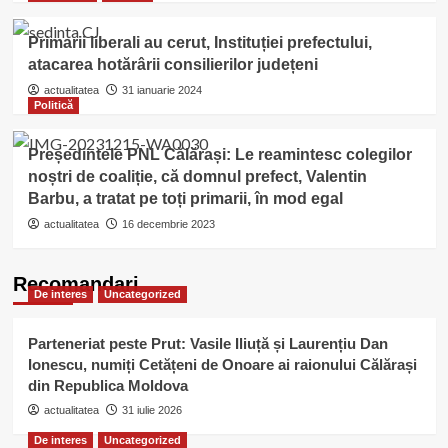
Primarii liberali au cerut, Instituției prefectului,
atacarea hotărârii consilierilor județeni
actualitatea
31 ianuarie 2024
Politică
Președintele PNL Călărași: Le reamintesc colegilor
noștri de coaliție, că domnul prefect, Valentin
Barbu, a tratat pe toți primarii, în mod egal
actualitatea
16 decembrie 2023
Recomandari
De interes
Uncategorized
Parteneriat peste Prut: Vasile Iliuță și Laurențiu Dan
Ionescu, numiți Cetățeni de Onoare ai raionului Călărași
din Republica Moldova
actualitatea
31 iulie 2026
De interes
Uncategorized