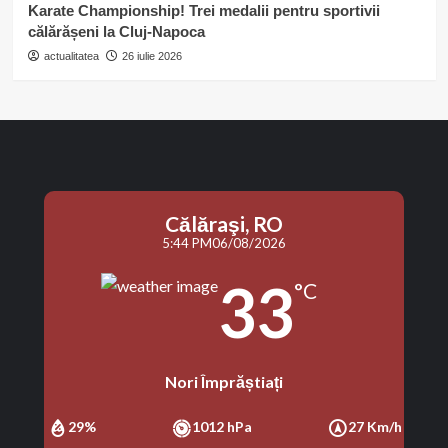
Karate Championship! Trei medalii pentru sportivii
călărășeni la Cluj-Napoca
actualitatea
26 iulie 2026
Călăraşi, RO
5:44 PM
06/08/2026
33
°C
Nori Împrăștiați
29%
1012 hPa
27 Km/h