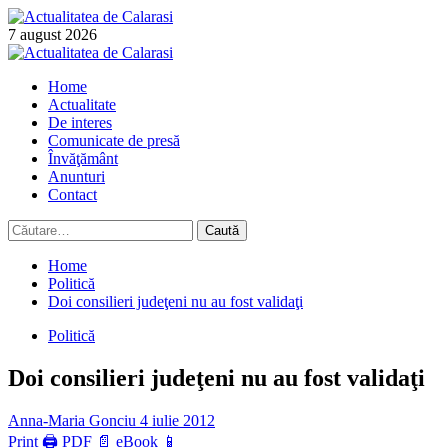
Skip
to
7 august 2026
content
Primary
Menu
Home
Actualitate
De interes
Comunicate de presă
Învăţământ
Anunturi
Contact
Caută
după:
Home
Politică
Doi consilieri judeţeni nu au fost validaţi
Politică
Doi consilieri judeţeni nu au fost validaţi
Anna-Maria Gonciu
4 iulie 2012
Print 🖨
PDF 📄
eBook 📱