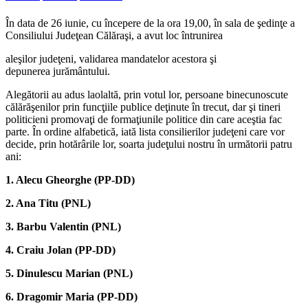
În data de 26 iunie, cu începere de la ora 19,00, în sala de şedinţe a
Consiliului Judeţean Călăraşi, a avut loc întrunirea
aleşilor judeţeni, validarea mandatelor acestora şi
depunerea jurământului.
Alegătorii au adus laolaltă, prin votul lor, persoane binecunoscute
călărăşenilor prin funcţiile publice deţinute în trecut, dar şi tineri
politicieni promovaţi de formaţiunile politice din care aceştia fac
parte. În ordine alfabetică, iată lista consilierilor judeţeni care vor
decide, prin hotărârile lor, soarta judeţului nostru în următorii patru
ani:
1. Alecu Gheorghe (PP-DD)
2. Ana Titu (PNL)
3. Barbu Valentin (PNL)
4. Craiu Jolan (PP-DD)
5. Dinulescu Marian (PNL)
6. Dragomir Maria (PP-DD)