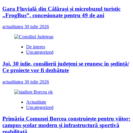
Gara Fluvială din Călărași și microbuzul turistic
„FrogBus”, concesionate pentru 49 de ani
actualitatea
30 iulie 2026
De interes
Uncategorized
Joi, 30 iulie, consilierii județeni se reunesc în ședință/
Ce proiecte vor fi dezbătute
actualitatea
30 iulie 2026
Actualitate
Uncategorized
Primăria Comunei Borcea construiește pentru viitor:
campus școlar modern și infrastructură sportivă
reabilitată