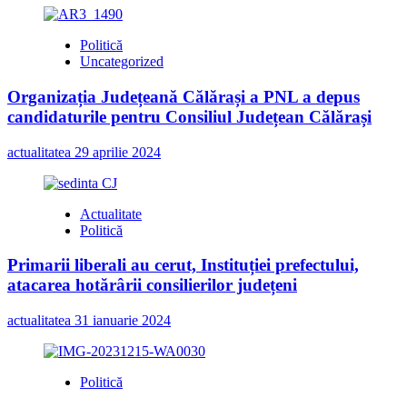
Politică
Uncategorized
Organizația Județeană Călărași a PNL a depus
candidaturile pentru Consiliul Județean Călărași
actualitatea
29 aprilie 2024
Actualitate
Politică
Primarii liberali au cerut, Instituției prefectului,
atacarea hotărârii consilierilor județeni
actualitatea
31 ianuarie 2024
Politică