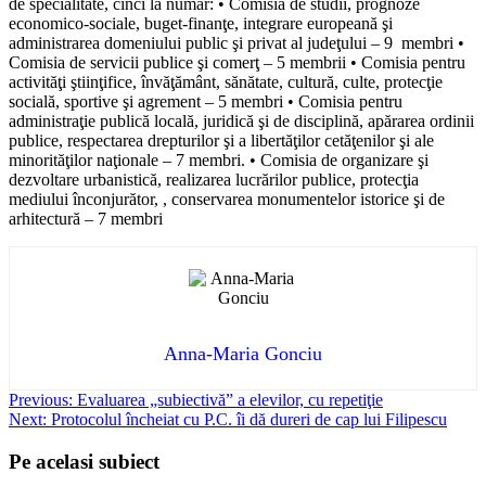
de specialitate, cinci la număr: • Comisia de studii, prognoze
economico-sociale, buget-finanţe, integrare europeană şi
administrarea domeniului public şi privat al judeţului – 9 membri •
Comisia de servicii publice şi comerţ – 5 membrii • Comisia pentru
activităţi ştiinţifice, învăţământ, sănătate, cultură, culte, protecţie
socială, sportive şi agrement – 5 membri • Comisia pentru
administraţie publică locală, juridică şi de disciplină, apărarea ordinii
publice, respectarea drepturilor şi a libertăţilor cetăţenilor şi ale
minorităţilor naţionale – 7 membri. • Comisia de organizare şi
dezvoltare urbanistică, realizarea lucrărilor publice, protecţia
mediului înconjurător, , conservarea monumentelor istorice şi de
arhitectură – 7 membri
Anna-Maria Gonciu
Post
Previous:
Evaluarea „subiectivă” a elevilor, cu repetiţie
Next:
Protocolul încheiat cu P.C. îi dă dureri de cap lui Filipescu
navigation
Pe acelasi subiect