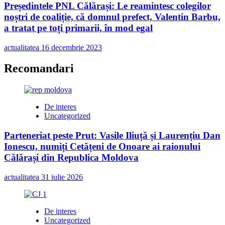
Președintele PNL Călărași: Le reamintesc colegilor
noștri de coaliție, că domnul prefect, Valentin Barbu,
a tratat pe toți primarii, în mod egal
actualitatea
16 decembrie 2023
Recomandari
De interes
Uncategorized
Parteneriat peste Prut: Vasile Iliuță și Laurențiu Dan
Ionescu, numiți Cetățeni de Onoare ai raionului
Călărași din Republica Moldova
actualitatea
31 iulie 2026
De interes
Uncategorized