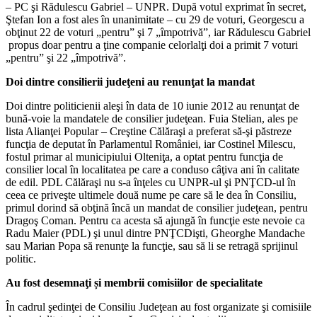
– PC şi Rădulescu Gabriel – UNPR. După votul exprimat în secret,
Ştefan Ion a fost ales în unanimitate – cu 29 de voturi, Georgescu a
obţinut 22 de voturi „pentru” şi 7 „împotrivă”, iar Rădulescu Gabriel
propus doar pentru a ţine companie celorlalţi doi a primit 7 voturi
„pentru” şi 22 „împotrivă”.
Doi dintre consilierii judeţeni au renunţat la mandat
Doi dintre politicienii aleşi în data de 10 iunie 2012 au renunţat de
bună-voie la mandatele de consilier judeţean. Fuia Stelian, ales pe
lista Alianţei Popular – Creştine Călăraşi a preferat să-şi păstreze
funcţia de deputat în Parlamentul României, iar Costinel Milescu,
fostul primar al municipiului Olteniţa, a optat pentru funcţia de
consilier local în localitatea pe care a conduso câţiva ani în calitate
de edil. PDL Călăraşi nu s-a înţeles cu UNPR-ul şi PNŢCD-ul în
ceea ce priveşte ultimele două nume pe care să le dea în Consiliu,
primul dorind să obţină încă un mandat de consilier judeţean, pentru
Dragoş Coman. Pentru ca acesta să ajungă în funcţie este nevoie ca
Radu Maier (PDL) şi unul dintre PNŢCDişti, Gheorghe Mandache
sau Marian Popa să renunţe la funcţie, sau să li se retragă sprijinul
politic.
Au fost desemnaţi și membrii comisiilor de specialitate
În cadrul şedinţei de Consiliu Judeţean au fost organizate şi comisiile