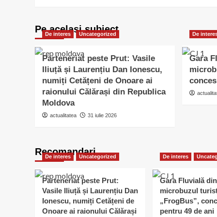
Pe acelasi subiect
De interes
Uncategorized
De intere
Parteneriat peste Prut: Vasile
Gara Fl
Iliuță și Laurențiu Dan Ionescu,
microb
numiți Cetățeni de Onoare ai
conces
raionului Călărași din Republica
actualita
Moldova
actualitatea
31 iulie 2026
Recomandari
De interes
Uncategorized
De interes
Uncateg
Parteneriat peste Prut:
Gara Fluvială din
Vasile Iliuță și Laurențiu Dan
microbuzul turis
Ionescu, numiți Cetățeni de
„FrogBus”, conc
Onoare ai raionului Călărași
pentru 49 de ani