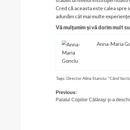
stabilit la nivelul instituţiei noa
Cred că aceasta este calea spre su
adunăm cât mai multe experienţe f
Vă mulţumim şi vă dorim mult su
Anna-Maria G
Tags:
Director Alina Stanciu: “Când faci lu
Post
Previous:
Palatul Copiilor Călăraşi şi-a deschi
navigation