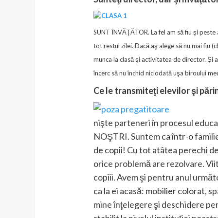
SUNT ÎNVĂŢĂTOR. La fel am să fiu şi peste alţ
tot restul zilei. Dacă aş alege să nu mai fiu 
munca la clasă şi activitatea de director. Şi 
încerc să nu închid niciodată uşa biroului meu 
Ce le transmiteţi elevilor şi păr
nişte parteneri în procesul educ
NOŞTRI. Suntem ca într-o familie.
de copii! Cu tot atâtea perechi de 
orice problemă are rezolvare. Viito
copiii. Avem şi pentru anul următor
ca la ei acasă: mobilier colorat, 
mine înţelegere şi deschidere pent