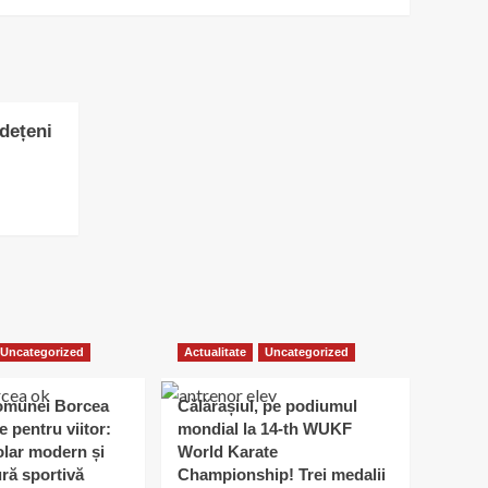
udețeni
Uncategorized
Actualitate
Uncategorized
omunei Borcea
Călărașiul, pe podiumul
e pentru viitor:
mondial la 14-th WUKF
lar modern și
World Karate
ură sportivă
Championship! Trei medalii