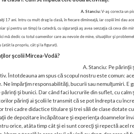
A. Stanciu:
V-aş corecta un pic 
i 17 ani. Intru cu mult drag la clasă, în fiecare dimineaţă, iar copiii îmi dau 
(chiar şi pentru un timp) la catedră, cu siguranţă aş avea senzaţia că ceva din m
aici mă dedic cu totul oamenilor care au nevoie de mine, situaţiilor şi problemel
(atât la propriu, cât şi la figurat).
inţilor şcolii Mircea-Vodă?
A. Stanciu: Pe părinţii
ativ. Întotdeauna am spus că scopul nostru este comun: ac
 Ne împărţim responsabilităţi, bucurii sau nemulţumiri. E 
părinţi şi bunici. Dar când faci lucrurile din suflet, cu calm
rilor părinţi ai şcolii le transmit că se pot îndrepta cu înc
 trei cadre didactice titulare şi trei săli de clase dotate c
spaţii de depozitare încăpătoare şi experienţa doamnelor învăţ
ru orice, atâta timp cât şi ei sunt corecţi şi repectă acel