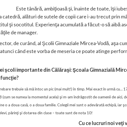
Este tânără, ambiţioasă şi, înainte de toate, îşi iub
catedră, alături de sutele de copii care i-au trecut prin mân
ititul şi socotitul. Experienţa acumulată a făcut-o să aibă
ităţile de manager.
irector, de curând, al Şcolii Gimnaziale Mircea-Vodă, aşa c
atunci când este vorba de meseria ce poate atinge performa
ei şcoli importante din Călăraşi:
Şcoala Gimnazială Mirc
funcţie?
ebare trebuie să mă întoc un pic (mai mult!) în timp. Mai exact în urmă cu… 17
8 (cum se numea la momentul acela) şi m-am îndrăgostit de oamenii de aici, de ş
e o a doua casă, o a doua familie. Colegii mei sunt o adevărată echipă, iar şco
levi, părinţi şi dotarea din clase – toate sunt de nota 10!
Cu ce lucruri noi veţi 