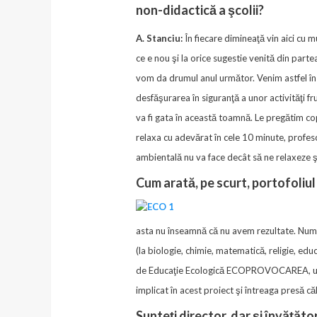
non-didactică a şcolii?
A. Stanciu:
În fiecare dimineaţă vin aici cu m
ce e nou şi la orice sugestie venită din parte
vom da drumul anul următor. Venim astfel în în
desfăşurarea în siguranţă a unor activităţi fr
va fi gata în această toamnă. Le pregătim copi
relaxa cu adevărat în cele 10 minute, profesori
ambientală nu va face decât să ne relaxeze şi
Cum arată, pe scurt, portofoliul 
asta nu înseamnă că nu avem rezultate. Numai î
(la biologie, chimie, matematică, religie, edu
de Educaţie Ecologică ECOPROVOCAREA, unde am
implicat în acest proiect şi întreaga presă că
Sunteţi director, dar şi învăţăto