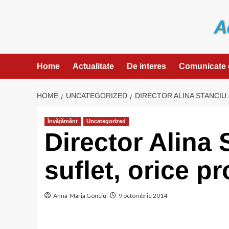
Skip
to
content
Home
Actualitate
De interes
Comunicate 
HOME
UNCATEGORIZED
DIRECTOR ALINA STANCIU:
Învăţământ
Uncategorized
Director Alina 
suflet, orice p
Anna-Maria Gonciu
9 octombrie 2014