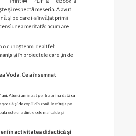
Print 🖨
PDF 📄
eBook 📱
eşte şi respectă meseria. A avut
ă şi pe care i-a învăţat primii
 ascensiunea meritată: acum are
um o cunoşteam, dealtfel:
nţa şi în proiectele care ţin de
ea Voda. Ce a însemnat
 ani. Atunci am intrat pentru prima dată cu
coală şi de copiii din zonă. Instituţia pe
ala este una dintre cele mai calde şi
veni în activitatea didactică şi