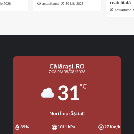
reabilitată
lie 2026
actualitatea
30 iulie 2026
actualitatea
Călăraşi, RO
7:06 PM
08/08/2026
31
°C
Nori Împrăștiați
39%
1011 hPa
27 Km/h