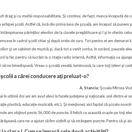
ult drag şi cu multă responsabilitate. Şi continui, de fapt, munca începută de cole
a echipei şcolii. Astfel că, încă din prima luna de şcoală, am început să punem p
tâmpinarea părinţilor elevilor de la clasele pregătitoare şi I şi le oferim celo
umoase în cadrul şcolii chiar şi după orele de curs. Tot pentru ei am demarat luc
ilor şi un cabinet de muzică şi, dacă tot a venit vorba, în curând, pauzele elevi
i la fel, pentru că lucrăm la o staţie radio internă. Astfel, informaţia va ajunge
 să ne binedispună. Vreau o şcoală veselă, luminoasă, la care toţi (elevi şi cad
şcolii a cărei conducere aţi preluat-o?
A. Stanciu:
Şcoala Mircea Vodă
n ultimii doi ani am avut elevi la fazele judeţene şi naţionale, unii dintre ei 
caţie plastică, educaţie muzicală, etc.). Şi menţionez aici faptul că şcoala noastr
 obţinut peste 36.000 de puncte. Îi felicit cu această ocazie pe toţi elevii,
lărăşeană care ne-a ajutat să fim vizibili şi să strângem puncte. Pentru că şi ai
r la clasa I. Cum se împacă cele două activităţi?