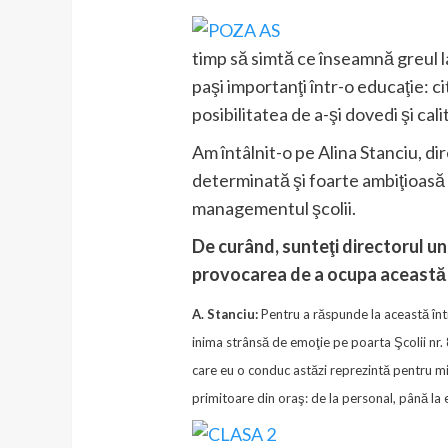
timp să simtă ce înseamnă greul la 
paşi importanţi într-o educaţie: c
posibilitatea de a-şi dovedi şi cal
Am întâlnit-o pe Alina Stanciu, d
determinată şi foarte ambiţioasă 
managementul şcolii.
De curând, sunteţi directorul un
provocarea de a ocupa această 
A. Stanciu:
Pentru a răspunde la această într
inima strânsă de emoţie pe poarta Şcolii nr. 
care eu o conduc astăzi reprezintă pentru min
primitoare din oraş: de la personal, până la e