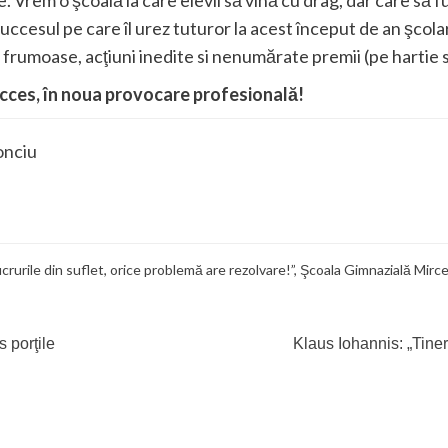
stre. Vrem o şcoală la care elevii să vină cu drag, dar care s
ccesul pe care îl urez tuturor la acest început de an şcola
rumoase, acţiuni inedite si nenumărate premii (pe hartie sa
cces, în noua provocare profesională!
onciu
crurile din suflet
,
orice problemă are rezolvare!”
,
Şcoala Gimnazială Mirc
s porţile
Klaus Iohannis: „Tineri