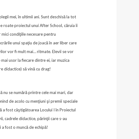
gii mei, în ultimii ani. Sunt deschisă la tot
e roate proiectul unui After School, căruia îi
r mici condiţiile necesare pentru
rările unui spaţiu de joacă în aer liber care
lor vor fi mult mai… ritmate. Elevii se vor
 mai usor la fiecare dintre ei, iar muzica
re didactice) să vină cu drag!
 nu se numără printre cele mai mari, dar
venind de acolo cu menţiuni şi premii speciale
ă a fost câştigătoarea Locului I în Proiectul
 cadrele didactice, părinţii care s-au
ci a fost o muncă de echipă!