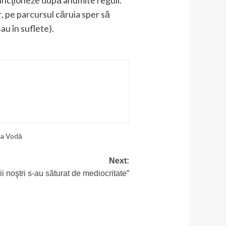
ă funcţioneze după anumite reguli.
r, pe parcursul căruia sper să
u în suflete).
ea Vodă
Next:
i noştri s-au săturat de mediocritate”