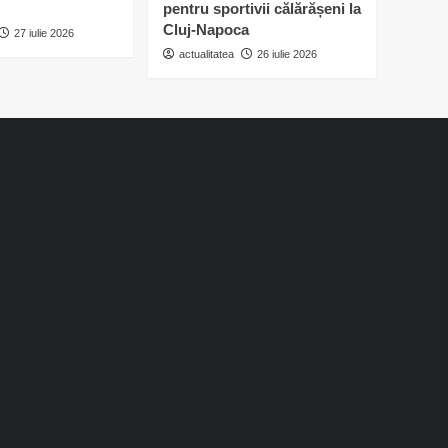
pentru sportivii călărășeni la
Cluj-Napoca
27 iulie 2026
actualitatea
26 iulie 2026