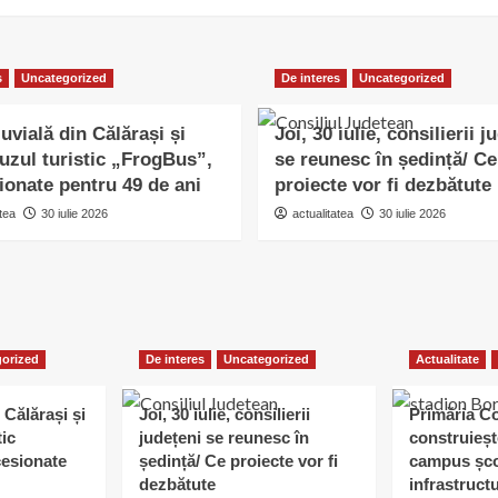
s
Uncategorized
De interes
Uncategorized
uvială din Călărași și
Joi, 30 iulie, consilierii j
uzul turistic „FrogBus”,
se reunesc în ședință/ Ce
ionate pentru 49 de ani
proiecte vor fi dezbătute
tea
30 iulie 2026
actualitatea
30 iulie 2026
orized
De interes
Uncategorized
Actualitate
 Călărași și
Joi, 30 iulie, consilierii
Primăria C
tic
județeni se reunesc în
construieșt
esionate
ședință/ Ce proiecte vor fi
campus șco
dezbătute
infrastruct