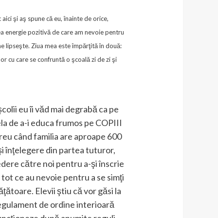
aici şi aş spune că eu, înainte de orice,
acea energie pozitivă de care am nevoie pentru
ine lipseşte. Ziua mea este împărţită în două:
or cu care se confruntă o şcoală zi de zi şi
 şcolii eu îi văd mai degrabă ca pe
ela de a-i educa frumos pe COPIII
greu când familia are aproape 600
 şi înţelegere din partea tuturor,
redere către noi pentru a-şi înscrie
u tot ce au nevoie pentru a se simţi
ătoare. Elevii ştiu că vor găsi la
 regulament de ordine interioară