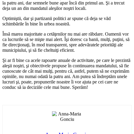
la patru ani, dar semnele bune apar încă din primul an. Şi a trecut
deja un an din mandatul aleşilor noştri locali.
Optimiştii, dar şi partizanii politici ar spune că deja se văd
schimbările în bine în urbea noastră.
Însă marea majoritate a cetăţenilor nu mai are răbdare. Oamenii vor
ca lucrurile să se mişte mai alert. Îşi doresc ca banii, mulţi, puţini, să
fie direcţionaţi, în mod transparent, spre adevăratele priorităţi ale
municipiului, şi să fie cheltuiţi eficient.
Şi ar fi bine ca acele rapoarte anuale de activitate, pe care le prezintă
aleşii noştri, şi obiectivele propuse în continuarea mandatului, să fie
cunoscute de cât mai mulţi, pentru că, astfel, putem să ne exprimăm
opiniile, nu numai odată la patru ani. Am putea să îndreptăm unele
lucruri şi, poate, propunerile noastre îi vor ajuta pe cei care ne
conduc să ia deciziile cele mai bune. Sperăm!