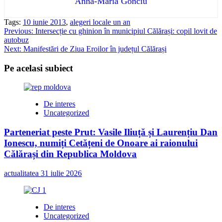
Anna-Maria Gonciu
Tags:
10 iunie 2013
,
alegeri locale un an
Post
Previous:
Intersecție cu ghinion în municipiul Călărași: copil lovit de
autobuz
navigation
Next:
Manifestări de Ziua Eroilor în județul Călărași
Pe acelasi subiect
De interes
Uncategorized
Parteneriat peste Prut: Vasile Iliuță și Laurențiu Dan
Ionescu, numiți Cetățeni de Onoare ai raionului
Călărași din Republica Moldova
actualitatea
31 iulie 2026
De interes
Uncategorized