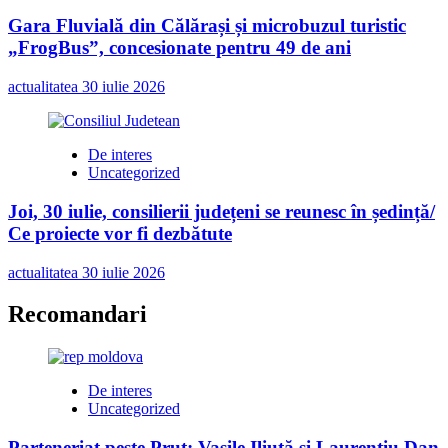
Gara Fluvială din Călărași și microbuzul turistic
„FrogBus”, concesionate pentru 49 de ani
actualitatea
30 iulie 2026
De interes
Uncategorized
Joi, 30 iulie, consilierii județeni se reunesc în ședință/
Ce proiecte vor fi dezbătute
actualitatea
30 iulie 2026
Recomandari
De interes
Uncategorized
Parteneriat peste Prut: Vasile Iliuță și Laurențiu Dan