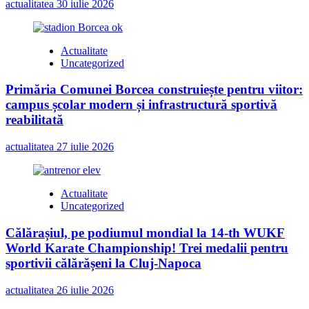
actualitatea
30 iulie 2026
Actualitate
Uncategorized
Primăria Comunei Borcea construiește pentru viitor:
campus școlar modern și infrastructură sportivă
reabilitată
actualitatea
27 iulie 2026
Actualitate
Uncategorized
Călărașiul, pe podiumul mondial la 14-th WUKF
World Karate Championship! Trei medalii pentru
sportivii călărășeni la Cluj-Napoca
actualitatea
26 iulie 2026