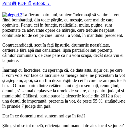
Print 🖨
PDF 📄
eBook 📱
La fiecare patru ani, suntem îndemnaţi să venim la vot,
fiind bombardaţi, din toate părţile, cu mesaje, care mai de care,
optimiste. Pentru cei în funcţie, realizările, multe, puţine, sunt
prezentate ca adevărate opere de măreţie, care trebuie neapărat
continuate tot de cel pe care lumea l-a votat, în mandatul precedent.
Contracandidaţii, scot în față lipsurile, drumurile neasfaltate,
cartierele fără apă sau canalizare, lipsa parcărilor sau prezenţa
câinilor comunitari, de care pare că nu vom scăpa, decât dacă vin ei
la putere.
Înarmaţi cu încredere, cu speranţa că, de data asta, sigur cei pe care
îi vom vota vor face ca lucrurile să meargă bine, ne prezentăm la vot
şi aşteptam, apoi, să nu fim dezamăgiţi de cei în care ne-am pus toată
baza. O mare parte dintre cetăţeni sunt deja resemnaţi, renunţând,
demult, să se mai deplaseze la urnele de votare, dar pentru judeţul şi
municipiul Călăraşi, participarea la alegerile locale din 2012 a fost
una destul de importantă, prezenta la vot, de peste 55 %, situându-ne
în primele 7 judeţe din ţară.
Dar în ce domeniu mai suntem noi aşa în faţă?
Ştim, şi ni se tot repetă, eficiența unui mandat de ales local se judecă