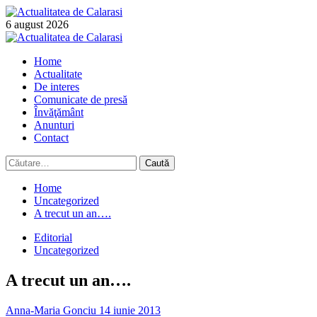
Skip
to
6 august 2026
content
Primary
Menu
Home
Actualitate
De interes
Comunicate de presă
Învăţământ
Anunturi
Contact
Caută
după:
Home
Uncategorized
A trecut un an….
Editorial
Uncategorized
A trecut un an….
Anna-Maria Gonciu
14 iunie 2013