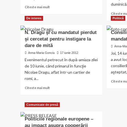
duminică..
Read
Citeste mai mult
more
Citeste ma
about
De interes
Politică
La
Curcani
N. Dragu şi cu mandatul pierdut
Consili
urmează
şi cercetat pentru instigare la
alegeri
mandat
cu
dare de mită
Anna-Mar
repetiţie
Joi, 14 iu
Anna-Maria Gonciu
17 iunie 2012
a avut l
Evenimentul petrecut în după-amiaza zilei
consilier
de 10 iunie, când primarul în funcţie
aşteptat, 
Nicolae Dragu, aflat într-un cartier de
romi, a...
Citeste ma
Read
Citeste mai mult
more
about
N.
Comunicate de presă
Dragu
şi
Politicile regionale europene –
cu
mandatul
au impact asupra cooperării