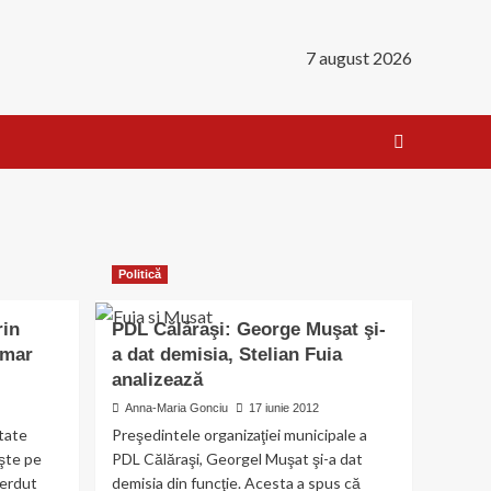
7 august 2026
Politică
rin
PDL Călăraşi: George Muşat şi-
imar
a dat demisia, Stelian Fuia
analizează
Anna-Maria Gonciu
17 iunie 2012
ltate
Preşedintele organizaţiei municipale a
eşte pe
PDL Călăraşi, Georgel Muşat şi-a dat
ierdut
demisia din funcţie. Acesta a spus că