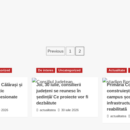
PDL
i-
a
scos
pe
oameni
la
vot
Paginație
2
Previous
1
articole
orized
De interes
Uncategorized
Actualitate
 Călărași și
Joi, 30 iulie, consilierii
Primăria C
tic
județeni se reunesc în
construieșt
esionate
ședință/ Ce proiecte vor fi
campus șco
dezbătute
infrastruct
reabilitată
ie 2026
actualitatea
30 iulie 2026
actualitatea