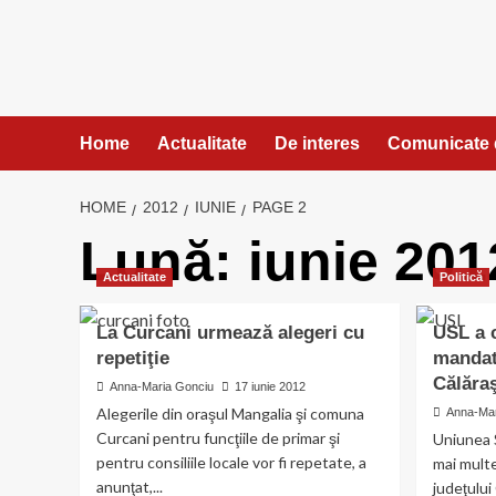
Skip
to
content
Home
Actualitate
De interes
Comunicate 
HOME
2012
IUNIE
PAGE 2
Lună:
iunie 201
Actualitate
Politică
La Curcani urmează alegeri cu
USL a c
repetiţie
mandate
Călăraş
Anna-Maria Gonciu
17 iunie 2012
Alegerile din oraşul Mangalia şi comuna
Anna-Mar
Curcani pentru funcţiile de primar şi
Uniunea S
pentru consiliile locale vor fi repetate, a
mai multe
anunţat,...
judeţului 