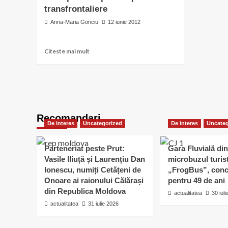
pierdut
transfrontaliere
şi
Anna-Maria Gonciu
12 iunie 2012
cercetat
pentru
instigare
Read
Citeste mai mult
la
more
dare
about
de
Politicile
mită
regionale
europene
–
Recomandari
au
De interes
Uncategorized
De interes
Uncateg
impact
asupra
cooperării
Parteneriat peste Prut:
Gara Fluvială din
transfrontaliere
Vasile Iliuță și Laurențiu Dan
microbuzul turis
Ionescu, numiți Cetățeni de
„FrogBus”, conc
Onoare ai raionului Călărași
pentru 49 de ani
din Republica Moldova
actualitatea
30 iul
actualitatea
31 iulie 2026