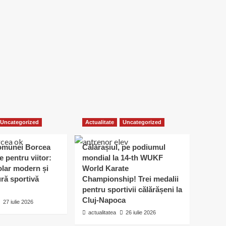
Uncategorized
Actualitate
Uncategorized
omunei Borcea
Călărașiul, pe podiumul
e pentru viitor:
mondial la 14-th WUKF
lar modern și
World Karate
ură sportivă
Championship! Trei medalii
pentru sportivii călărășeni la
Cluj-Napoca
27 iulie 2026
actualitatea
26 iulie 2026