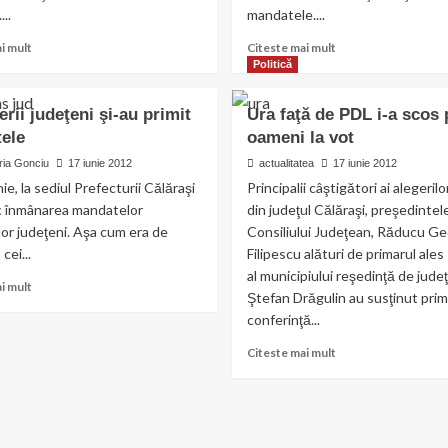
..
mandatele....
Read
Read
i mult
Citeste mai mult
more
more
Politică
about
about
USL
Surpriză
erii judeţeni şi-au primit
Ura faţă de PDL i-a scos 
a
la
ele
oameni la vot
câştigat
Borcea:
cele
Zăgărin
ia Gonciu
17 iunie 2012
actualitatea
17 iunie 2012
mai
bătut
nie, la sediul Prefecturii Călăraşi
Principalii câştigători ai alegerilo
multe
de
oc înmânarea mandatelor
din judeţul Călăraşi, preşedintel
mandate
cel
ilor judeţeni. Aşa cum era de
Consiliului Judeţean, Răducu G
de
mai
cei...
Filipescu alături de primarul ales
primar,
tânar
în
primar
al municipiului reşedinţă de judeţ
Read
i mult
judeţul
din
Ştefan Drăgulin au susţinut pri
more
Călăraşi
judeţ
conferinţă...
about
Consilierii
Read
Citeste mai mult
judeţeni
more
şi-
about
au
Ura
primit
faţă
mandatele
de