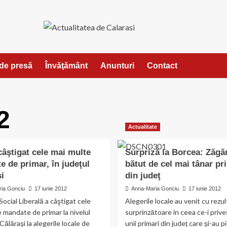
de presă
Învăţământ
Anunturi
Contact
2
Actualitate
âştigat cele mai multe
Surpriză la Borcea: Zăgă
 de primar, în judeţul
bătut de cel mai tânar pr
i
din judeţ
ia Gonciu
17 iunie 2012
Anna-Maria Gonciu
17 iunie 2012
ocial Liberală a câştigat cele
Alegerile locale au venit cu rezu
 mandate de primar la nivelul
surprinzătoare in ceea ce-i priv
Călăraşi la alegerile locale de
unii primari din judeţ care şi-au p