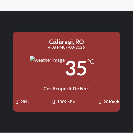
Călăraşi, RO
4:08 PM
07/08/2026
35
°C
Cer Acoperit De Nori
28%
1009 hPa
20 Km/h