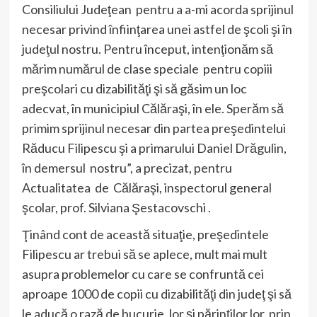
Consiliului Judeţean pentru a a-mi acorda sprijinul
necesar privind înfiinţarea unei astfel de şcoli şi în
judeţul nostru. Pentru început, intenţionăm să
mărim numărul de clase speciale pentru copiii
preşcolari cu dizabilităţi şi să găsim un loc
adecvat, în municipiul Călăraşi, în ele. Sperăm să
primim sprijinul necesar din partea preşedintelui
Răducu Filipescu şi a primarului Daniel Drăgulin,
în demersul nostru”, a precizat, pentru
Actualitatea de Călăraşi, inspectorul general
şcolar, prof. Silviana Şestacovschi .
Ţinând cont de această situaţie, preşedintele
Filipescu ar trebui să se aplece, mult mai mult
asupra problemelor cu care se confruntă cei
aproape 1000 de copii cu dizabilităţi din judeţ şi să
le aducă o rază de bucurie, lor şi părinţilor lor, prin