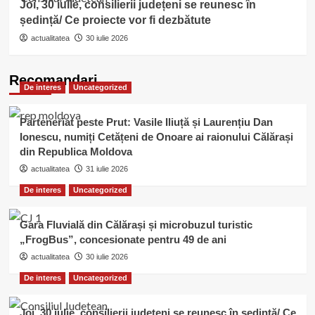
Joi, 30 iulie, consilierii județeni se reunesc în
ședință/ Ce proiecte vor fi dezbătute
actualitatea
30 iulie 2026
Recomandari
De interes
Uncategorized
Parteneriat peste Prut: Vasile Iliuță și Laurențiu Dan
Ionescu, numiți Cetățeni de Onoare ai raionului Călărași
din Republica Moldova
actualitatea
31 iulie 2026
De interes
Uncategorized
Gara Fluvială din Călărași și microbuzul turistic
„FrogBus”, concesionate pentru 49 de ani
actualitatea
30 iulie 2026
De interes
Uncategorized
Joi, 30 iulie, consilierii județeni se reunesc în ședință/ Ce