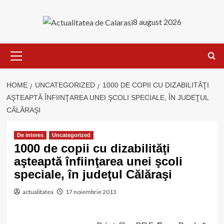
Skip
to
8 august 2026
content
Primary
Menu
HOME
UNCATEGORIZED
1000 DE COPII CU DIZABILITĂŢI
AŞTEAPTĂ ÎNFIINŢAREA UNEI ŞCOLI SPECIALE, ÎN JUDEŢUL
CĂLĂRAŞI
De interes
Uncategorized
1000 de copii cu dizabilităţi
aşteaptă înfiinţarea unei şcoli
speciale, în judeţul Călăraşi
actualitatea
17 noiembrie 2013