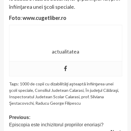
înfiinţarea unei şcoli speciale.
Foto: www.cugetliber.ro
actualitatea
Tags:
1000 de copii cu dizabilităţi aşteaptă înfiinţarea unei
şcoli speciale
,
Consiliul Judetean Calarasi
,
În judeţul Călăraşi
,
Inspectoratul Judetean Scolar Calarasi
,
prof. Silviana
Şestacovschi
,
Raducu George Filipescu
Post
Previous:
Episcopia este inchizitorul propriilor enoriași?
navigation