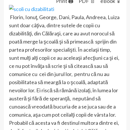
Print 🖨
PDF 📄
eBook 📱
Florin, Ionuţ, George, Dani, Paula, Andreea, Luiza
sunt doar câţiva, dintre sutele de copii cu
dizabilităţi, din Călăraşi, care au avut norocul să
poată merge la şcoală şi să primească sprijin din
partea profesorilor specialişti. În acelaşi timp,
sunt mulţi alţi copii ce au aceleaşi afecţiuni ca şi ei,
ce nu pot învăţa să scrie şi să citească sau să
comunice cu cei din jurul lor, pentru că nu au
posibilitatea să meargă la o şcoală, adaptată
nevoilor lor. Ei riscă să rămână izolaţi, în lumea lor
austeră şi fără de speranţă, neputând să
cunoască vreodată bucuria de a se juca sau de a
comunica, aşa cum pot ceilalţi copii de vârsta lor.
Probabil că acesta va fi destinul multora dintre ei,