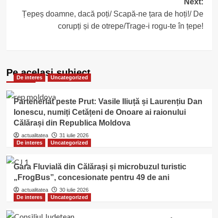
Next:
Țepeș doamne, dacă poți/ Scapă-ne țara de hoți!/ De
corupți și de otrepe/Trage-i rogu-te în țepe!
Pe acelasi subiect
De interes
Uncategorized
Parteneriat peste Prut: Vasile Iliuță și Laurențiu Dan
Ionescu, numiți Cetățeni de Onoare ai raionului
Călărași din Republica Moldova
actualitatea
31 iulie 2026
De interes
Uncategorized
Gara Fluvială din Călărași și microbuzul turistic
„FrogBus”, concesionate pentru 49 de ani
actualitatea
30 iulie 2026
De interes
Uncategorized