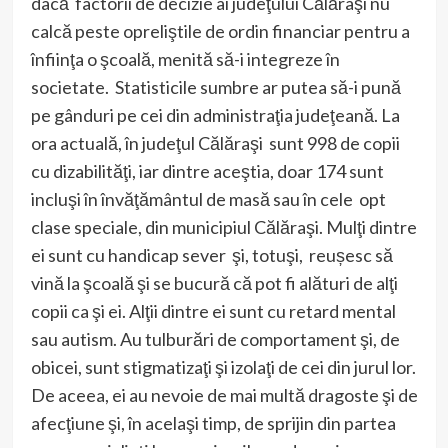
dacă factorii de decizie ai judeţului Călăraşi nu
calcă peste opreliştile de ordin financiar pentru a
înfiinţa o şcoală, menită să-i integreze în
societate. Statisticile sumbre ar putea să-i pună
pe gânduri pe cei din administraţia judeţeană. La
ora actuală, în judeţul Călăraşi sunt 998 de copii
cu dizabilităţi, iar dintre aceştia, doar 174 sunt
incluşi în învăţământul de masă sau în cele opt
clase speciale, din municipiul Călăraşi. Mulţi dintre
ei sunt cu handicap sever şi, totuşi, reușesc să
vină la şcoală şi se bucură că pot fi alături de alţi
copii ca şi ei. Alţii dintre ei sunt cu retard mental
sau autism. Au tulburări de comportament şi, de
obicei, sunt stigmatizaţi şi izolaţi de cei din jurul lor.
De aceea, ei au nevoie de mai multă dragoste şi de
afecţiune şi, în acelaşi timp, de sprijin din partea