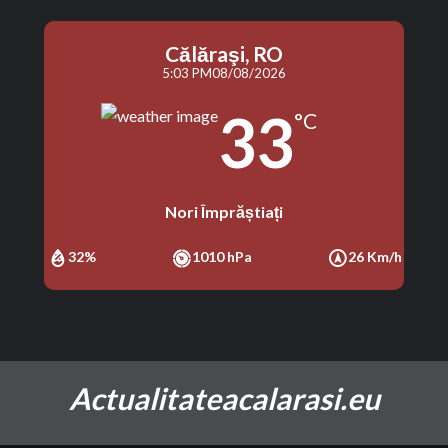
Călăraşi, RO
5:03 PM
08/08/2026
33
°C
Nori Împrăștiați
32%
1010 hPa
26 Km/h
Actualitateacalarasi.eu