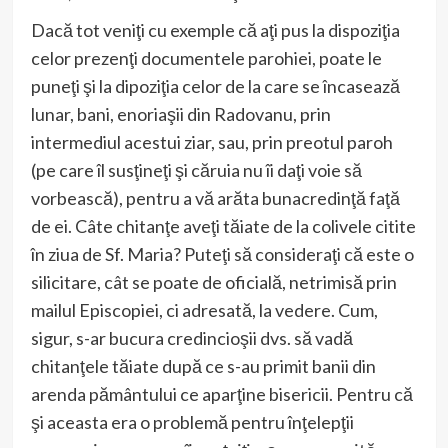
Dacă tot veniţi cu exemple că aţi pus la dispoziţia
celor prezenţi documentele parohiei, poate le
puneţi şi la dipoziţia celor de la care se încasează
lunar, bani, enoriaşii din Radovanu, prin
intermediul acestui ziar, sau, prin preotul paroh
(pe care îl susţineţi şi căruia nu îi daţi voie să
vorbească), pentru a vă arăta bunacredinţă faţă
de ei. Câte chitanţe aveţi tăiate de la colivele citite
în ziua de Sf. Maria? Puteţi să consideraţi că este o
silicitare, cât se poate de oficială, netrimisă prin
mailul Episcopiei, ci adresată, la vedere. Cum,
sigur, s-ar bucura credincioşii dvs. să vadă
chitanţele tăiate după ce s-au primit banii din
arenda pământului ce aparţine bisericii. Pentru că
şi aceasta era o problemă pentru înţelepţii