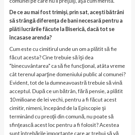
comunei pe care nu îi preţuiţi, aşa cum merită.
De ce au mai fost trimişi, prin sat, aceşti bătrâni
să strângă diferenţa de bani necesară pentru a
plăti lucrările făcute la Biserică, dacă tot se
încasase arenda?
Cum este cu cimitirul unde un om a plătit să fie
făcut acesta? Cine trebuie să îşi dea
“binecuvântarea” ca să fie funcţional, atâta vreme
cât terenul aparţine domeniului public al comunei?
Evident, tot de la dumneavoastră trebuie să vină
acceptul. După ce un bătrân, fără pensie, a plătit
10 milioane de lei vechi, pentru a fi făcut acest
cimitir, nimeni, începând de la Episcopie şi
terminând cu preoţii din comună, nu poate să
sfinţească acest loc pentru a fi folosit? Acestea
sunt întrebările importante care ar trebui să vă