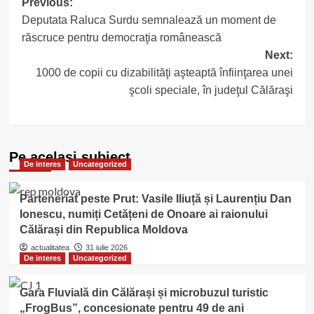
Post
Previous:
Deputata Raluca Surdu semnalează un moment de
navigation
răscruce pentru democraţia românească
Next:
1000 de copii cu dizabilităţi aşteaptă înfiinţarea unei
şcoli speciale, în judeţul Călăraşi
Pe acelasi subiect
De interes
Uncategorized
Parteneriat peste Prut: Vasile Iliuță și Laurențiu Dan
Ionescu, numiți Cetățeni de Onoare ai raionului
Călărași din Republica Moldova
actualitatea
31 iulie 2026
De interes
Uncategorized
Gara Fluvială din Călărași și microbuzul turistic
„FrogBus”, concesionate pentru 49 de ani