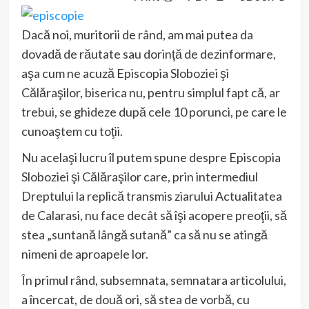
Dacă noi, muritorii de rând, am mai putea da
dovadă de răutate sau dorinţă de dezinformare,
aşa cum ne acuză Episcopia Sloboziei şi
Călăraşilor, biserica nu, pentru simplul fapt că, ar
trebui, se ghideze după cele 10 porunci, pe care le
cunoaştem cu toţii.
Nu acelaşi lucru îl putem spune despre Episcopia
Sloboziei şi Călăraşilor care, prin intermediul
Dreptului la replică transmis ziarului Actualitatea
de Calarasi, nu face decât să îşi acopere preoţii, să
stea „suntană lângă sutană” ca să nu se atingă
nimeni de aproapele lor.
În primul rând, subsemnata, semnatara articolului,
a încercat, de două ori, să stea de vorbă, cu