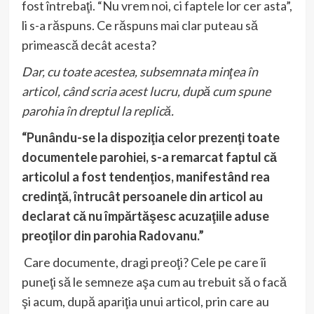
fost întrebaţi. “Nu vrem noi, ci faptele lor cer asta”,
li s-a răspuns. Ce răspuns mai clar puteau să
primească decât acesta?
Dar, cu toate acestea, subsemnata minţea în
articol, când scria acest lucru, după cum spune
parohia în dreptul la replică.
“Punându-se la dispoziţia celor prezenţi toate
documentele parohiei, s-a remarcat faptul că
articolul a fost tendenţios, manifestând rea
credinţă, întrucât persoanele din articol au
declarat că nu împărtăşesc acuzaţiile aduse
preoţilor din parohia Radovanu.”
Care documente, dragi preoţi? Cele pe care îi
puneţi să le semneze aşa cum au trebuit să o facă
şi acum, după apariţia unui articol, prin care au