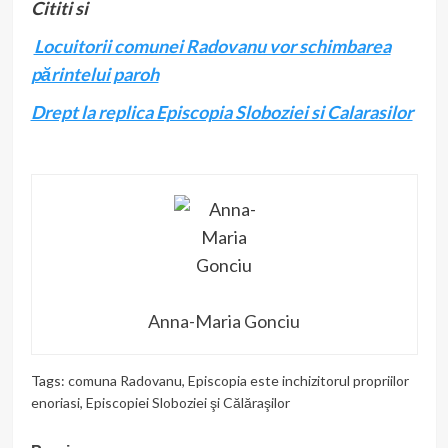
Cititi si
Locuitorii comunei Radovanu vor schimbarea
părintelui paroh
Drept la replica Episcopia Sloboziei si Calarasilor
Anna-Maria Gonciu
Tags:
comuna Radovanu
,
Episcopia este inchizitorul propriilor
enoriasi
,
Episcopiei Sloboziei şi Călăraşilor