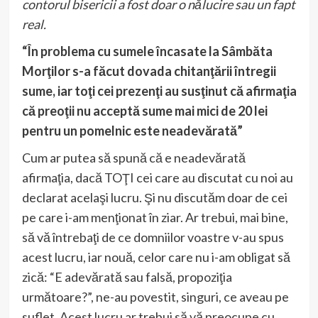
contorul bisericii a fost doar o nălucire sau un fapt
real.
“În problema cu sumele încasate la Sâmbăta
Morţilor s-a făcut dovada chitanţării întregii
sume, iar toţi cei prezenţi au susţinut că afirmaţia
că preoţii nu acceptă sume mai mici de 20 lei
pentru un pomelnic este neadevărată”
Cum ar putea să spună că e neadevărată
afirmaţia, dacă TOŢI cei care au discutat cu noi au
declarat acelaşi lucru. Şi nu discutăm doar de cei
pe care i-am menţionat în ziar. Ar trebui, mai bine,
să vă întrebaţi de ce domniilor voastre v-au spus
acest lucru, iar nouă, celor care nu i-am obligat să
zică: “E adevărată sau falsă, propoziţia
următoare?”, ne-au povestit, singuri, ce aveau pe
suflet. Acest lucru ar trebui să vă preocupe cu