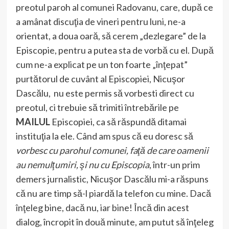
preotul paroh al comunei Radovanu, care, după ce
a amânat discuţia de vineri pentru luni, ne-a
orientat, a doua oară, să cerem „dezlegare” de la
Episcopie, pentru a putea sta de vorbă cu el. După
cum ne-a explicat pe un ton foarte „înţepat”
purtătorul de cuvânt al Episcopiei, Nicuşor
Dascălu, nu este permis să vorbesti direct cu
preotul, ci trebuie să trimiti întrebările pe
MAILUL
Episcopiei, ca să răspundă ditamai
instituţia la ele. Când am spus că eu doresc să
vorbesc cu parohul comunei, faţă de care oamenii
au nemulţumiri, şi nu cu
Episcopia
, într-un prim
demers jurnalistic, Nicuşor Dascălu mi-a răspuns
că nu are timp să-l piardă la telefon cu mine. Dacă
înţeleg bine, dacă nu, iar bine! Încă din acest
dialog, încropit în două minute, am putut să înţeleg