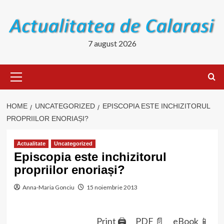
Skip
to
content
7 august 2026
Primary
Menu
HOME
UNCATEGORIZED
EPISCOPIA ESTE INCHIZITORUL
PROPRIILOR ENORIAȘI?
Actualitate
Uncategorized
Episcopia este inchizitorul
propriilor enoriași?
Anna-Maria Gonciu
15 noiembrie 2013
Print 🖨
PDF 📄
eBook 📱