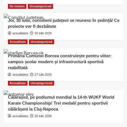
De interes
Uncategorized
Joi, 30 iulie, consilierii județeni se reunesc în ședință/ Ce
proiecte vor fi dezbătute
actualitatea
30 iulie 2026
Actualitate
Uncategorized
Primăria Comunei Borcea construiește pentru viitor:
campus școlar modern și infrastructură sportivă
reabilitată
actualitatea
27 iulie 2026
Actualitate
Uncategorized
Călărașiul, pe podiumul mondial la 14-th WUKF World
Karate Championship! Trei medalii pentru sportivii
călărășeni la Cluj-Napoca
actualitatea
26 iulie 2026