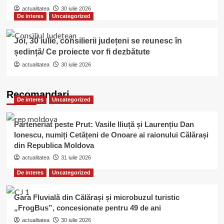
actualitatea
30 iulie 2026
De interes
Uncategorized
Joi, 30 iulie, consilierii județeni se reunesc în
ședință/ Ce proiecte vor fi dezbătute
actualitatea
30 iulie 2026
Recomandari
De interes
Uncategorized
Parteneriat peste Prut: Vasile Iliuță și Laurențiu Dan
Ionescu, numiți Cetățeni de Onoare ai raionului Călărași
din Republica Moldova
actualitatea
31 iulie 2026
De interes
Uncategorized
Gara Fluvială din Călărași și microbuzul turistic
„FrogBus”, concesionate pentru 49 de ani
actualitatea
30 iulie 2026