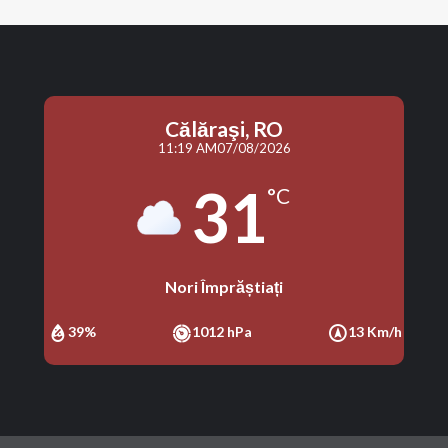
Călăraşi, RO
11:19 AM
07/08/2026
31
°C
Nori Împrăștiați
39%
1012 hPa
13 Km/h