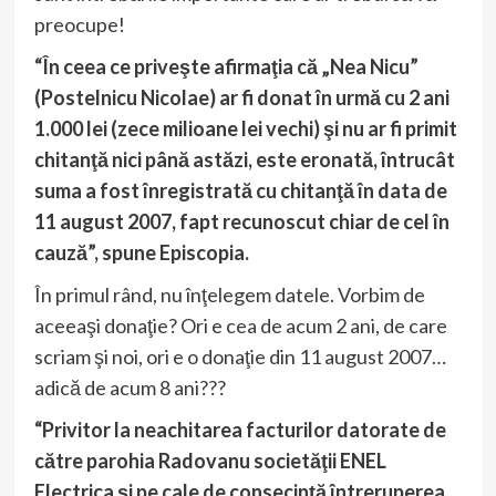
preocupe!
“În ceea ce priveşte afirmaţia că „Nea Nicu”
(Postelnicu Nicolae) ar fi donat în urmă cu 2 ani
1.000 lei (zece milioane lei vechi) şi nu ar fi primit
chitanţă nici până astăzi, este eronată, întrucât
suma a fost înregistrată cu chitanţă în data de
11 august 2007, fapt recunoscut chiar de cel în
cauză”, spune Episcopia.
În primul rând, nu înţelegem datele. Vorbim de
aceeaşi donaţie? Ori e cea de acum 2 ani, de care
scriam şi noi, ori e o donaţie din 11 august 2007…
adică de acum 8 ani???
“Privitor la neachitarea facturilor datorate de
către parohia Radovanu societăţii ENEL
Electrica şi pe cale de consecinţă întreruperea