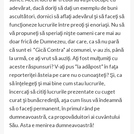
adevărat, dacă doriţi să daţi un exemplu de buni
ascultători, dornici să aflaţi adevărul şi să faceţi să
funcţioneze lucrurile între preoţi şi enoriaşi. Nu să
vă propuneţi să speriaţi nişte oameni care mai au
doar frică de Dumnezeu, dar care, ca să nu pară
că sunt ei “Gică Contra” al comunei, v-au zis, până
la urmă, ce aţi vrut să auziţi. Aţi fost mulţumiţi cu
aceste răspunsuri? V-aţi pus “la adăpost” în faţa
reporteriţei ăsteia pe care nu o cunoaşteţi? Şi, ca
să înţelegeţi şi mai bine cum stau lucrurile,
încercaţi să citiţi lucrurile prezentate cu cuget
curat şi bunăcredinţă, aşa cum Iisus vă îndeamnă
să o faceţi permanent, în primul rând pe
dumneavoastră, ca propovăduitori ai cuvântului
Său. Asta e menirea dumneavoastră!