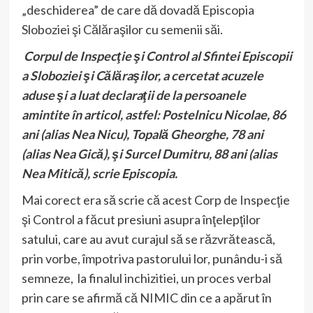
„deschiderea” de care dă dovadă Episcopia
Sloboziei şi Călăraşilor cu semenii săi.
Corpul de Inspecţie şi Control al Sfintei Episcopii
a Sloboziei şi Călăraşilor, a cercetat acuzele
aduse şi a luat declaraţii de la persoanele
amintite în articol, astfel: Postelnicu Nicolae, 86
ani (alias Nea Nicu), Topală Gheorghe, 78 ani
(alias Nea Gică), şi Surcel Dumitru, 88 ani (alias
Nea Mitică), scrie Episcopia.
Mai corect era să scrie că acest Corp de Inspecţie
şi Control a făcut presiuni asupra înţelepţilor
satului, care au avut curajul să se răzvrătească,
prin vorbe, împotriva pastorului lor, punându-i să
semneze, la finalul inchizitiei, un proces verbal
prin care se afirmă că NIMIC din ce a apărut în