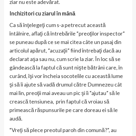
ziar nu este adevărat.
Inchizitori cu ziarul în mână
Ca să înţelegeţi cum s-a petrecut această
întâlnire, aflaţi că întrebările “preoţilor inspector”
se puneau după ce se mai citea câte un pasaj din
articolul apărut, “acuzaţii” fiind întrebaţi dacă au
declarat aşa sau nu, cum scrie la ziar. În loc să se
gândească la faptul că sunt nişte bătrâni care, în
curând, îşi vor încheia socotelile cu această lume
şi să îi ajute să vadă drumul către Dumnezeu cât
mai lin, preoţii mai aveau un pic şi îi “ajutau” să le
crească tensiunea, prin faptul că vroiau să
primească răspunsurile pe care doreau ei să le
audă.
“Vreţi să plece preotul paroh din comună?”, au