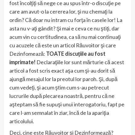
fost încolţiţi să nege ce au spus într-o discuţie pe
care am avut-o la cererea lor, şi nu chemaţi la
ordin? Că doar nu intram cu forţa în casele lor! La
asta nu v-aţi gândit? Şi mai e ceva ce nu ştiţi, dar
acum vin cu certitudinea, ca să nu mai continuaţi
cu acuzele că este un articol Răuvoitor şi care
Dezinfomează:
TOATE discuţiile au fost
imprimate!
Declaraţiile lor sunt mărturie că acest
articol a fost scris exact aşa cum şi-au dorit să
ajungă mesajul lor la preotul lor paroh. Şi, după
cum vedeţi, şi acum ştim cum s-au petrecut
lucrurile după plecarea noastră, pentru că ne
aşteptam să fie supuşi unui interogatoriu, fapt pe
care l-am semnalat în ziar, încă de la apariţia
articolului.
Deci, cine este Răuvoitor şi Dezinformează?