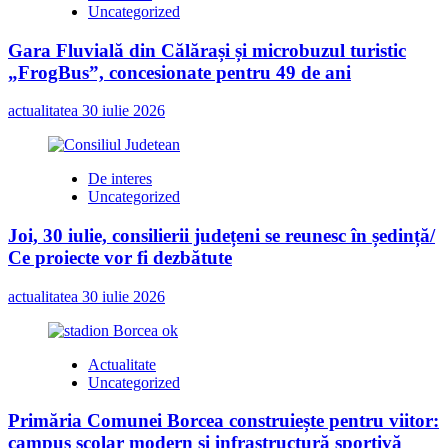
1,3
Uncategorized
milioane
de
Gara Fluvială din Călărași și microbuzul turistic
lei
„FrogBus”, concesionate pentru 49 de ani
actualitatea
30 iulie 2026
De interes
Uncategorized
Joi, 30 iulie, consilierii județeni se reunesc în ședință/
Ce proiecte vor fi dezbătute
actualitatea
30 iulie 2026
Actualitate
Uncategorized
Primăria Comunei Borcea construiește pentru viitor:
campus școlar modern și infrastructură sportivă