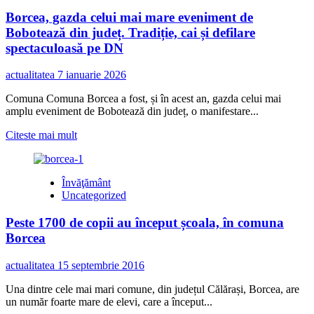
Borcea, gazda celui mai mare eveniment de
Bobotează din județ. Tradiție, cai și defilare
spectaculoasă pe DN
actualitatea
7 ianuarie 2026
Comuna Comuna Borcea a fost, și în acest an, gazda celui mai
amplu eveniment de Bobotează din județ, o manifestare...
Read
Citeste mai mult
more
about
Borcea,
Învăţământ
gazda
Uncategorized
celui
mai
Peste 1700 de copii au început școala, în comuna
mare
eveniment
Borcea
de
Bobotează
actualitatea
15 septembrie 2016
din
județ.
Una dintre cele mai mari comune, din județul Călărași, Borcea, are
Tradiție,
un număr foarte mare de elevi, care a început...
cai