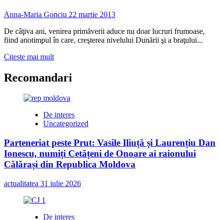
judeţul
Călăraşi,
Anna-Maria Gonciu
22 martie 2013
vor
beneficia
De câţiva ani, venirea primăverii aduce nu doar lucruri frumoase,
de
fiind anotimpul în care, creşterea nivelului Dunării şi a braţului...
microbuze
școlare
Read
Citeste mai mult
more
about
Recomandari
În
judeţul
Călăraşi,
pentru
De interes
a
Uncategorized
reduce
riscul
Parteneriat peste Prut: Vasile Iliuță și Laurențiu Dan
de
Ionescu, numiți Cetățeni de Onoare ai raionului
inundaţii
este
Călărași din Republica Moldova
nevoie
de
actualitatea
31 iulie 2026
investiţii
de
cel
puţin
De interes