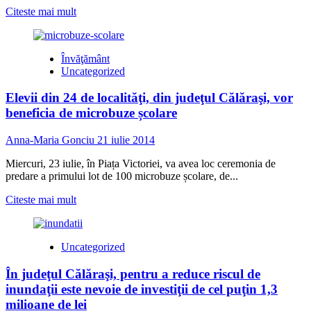
și
Read
Citeste mai mult
defilare
more
spectaculoasă
about
pe
Peste
Învăţământ
DN
1700
Uncategorized
de
copii
Elevii din 24 de localităţi, din judeţul Călăraşi, vor
au
început
beneficia de microbuze școlare
școala,
în
Anna-Maria Gonciu
21 iulie 2014
comuna
Borcea
Miercuri, 23 iulie, în Piața Victoriei, va avea loc ceremonia de
predare a primului lot de 100 microbuze școlare, de...
Read
Citeste mai mult
more
about
Elevii
Uncategorized
din
24
În judeţul Călăraşi, pentru a reduce riscul de
de
localităţi,
inundaţii este nevoie de investiţii de cel puţin 1,3
din
milioane de lei