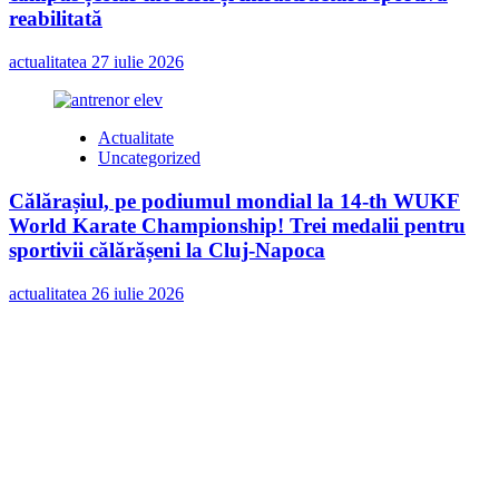
reabilitată
actualitatea
27 iulie 2026
Actualitate
Uncategorized
Călărașiul, pe podiumul mondial la 14-th WUKF
World Karate Championship! Trei medalii pentru
sportivii călărășeni la Cluj-Napoca
actualitatea
26 iulie 2026