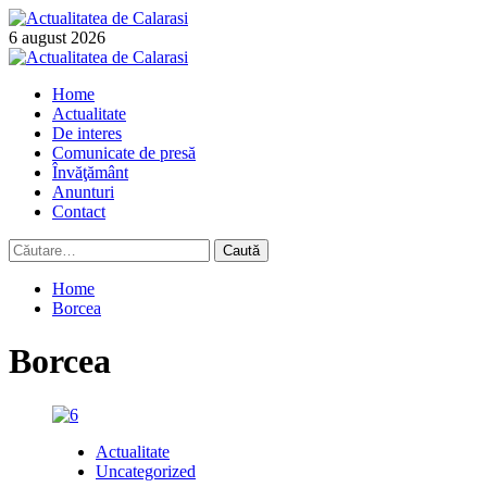
Skip
to
6 august 2026
content
Primary
Menu
Home
Actualitate
De interes
Comunicate de presă
Învăţământ
Anunturi
Contact
Caută
după:
Home
Borcea
Borcea
Actualitate
Uncategorized