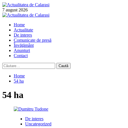
Skip
to
7 august 2026
content
Primary
Menu
Home
Actualitate
De interes
Comunicate de presă
Învăţământ
Anunturi
Contact
Caută
după:
Home
54 ha
54 ha
De interes
Uncategorized