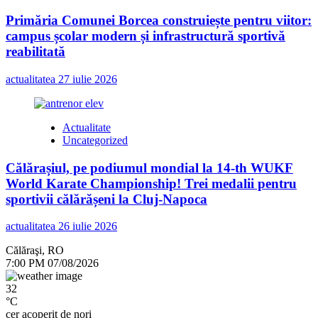
Primăria Comunei Borcea construiește pentru viitor:
campus școlar modern și infrastructură sportivă
reabilitată
actualitatea
27 iulie 2026
Actualitate
Uncategorized
Călărașiul, pe podiumul mondial la 14-th WUKF
World Karate Championship! Trei medalii pentru
sportivii călărășeni la Cluj-Napoca
actualitatea
26 iulie 2026
Călăraşi, RO
7:00 PM
07/08/2026
32
°C
cer acoperit de nori