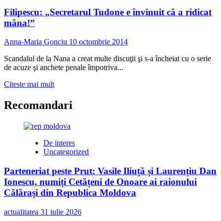
Filipescu: „Secretarul Tudone e învinuit că a ridicat
mâna!”
Anna-Maria Gonciu
10 octombrie 2014
Scandalul de la Nana a creat multe discuţii şi s-a încheiat cu o serie
de acuze şi anchete penale împotriva...
Read
Citeste mai mult
more
about
Recomandari
Filipescu:
„Secretarul
Tudone
e
De interes
învinuit
Uncategorized
că
a
Parteneriat peste Prut: Vasile Iliuță și Laurențiu Dan
ridicat
Ionescu, numiți Cetățeni de Onoare ai raionului
mâna!”
Călărași din Republica Moldova
actualitatea
31 iulie 2026