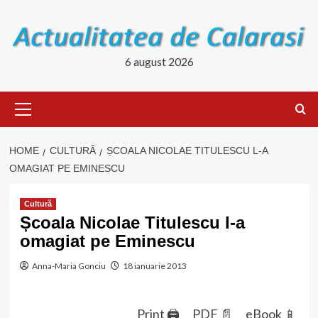
Skip
to
content
6 august 2026
Primary
Menu
HOME
CULTURĂ
ȘCOALA NICOLAE TITULESCU L-A
OMAGIAT PE EMINESCU
Cultură
Școala Nicolae Titulescu l-a
omagiat pe Eminescu
Anna-Maria Gonciu
18 ianuarie 2013
Print 🖨
PDF 📄
eBook 📱