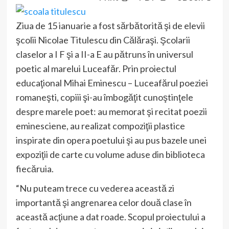
Ziua de 15 ianuarie a fost sărbătorită şi de elevii
şcolii Nicolae Titulescu din Călăraşi. Şcolarii
claselor a I F şi a II-a E au pătruns în universul
poetic al marelui Luceafăr. Prin proiectul
educaţional Mihai Eminescu – Luceafărul poeziei
romaneşti, copiii şi-au îmbogăţit cunoştinţele
despre marele poet: au memorat şi recitat poezii
eminesciene, au realizat compoziţii plastice
inspirate din opera poetului şi au pus bazele unei
expoziţii de carte cu volume aduse din biblioteca
fiecăruia.
“Nu puteam trece cu vederea această zi
importantă şi angrenarea celor două clase în
această acţiune a dat roade. Scopul proiectului a