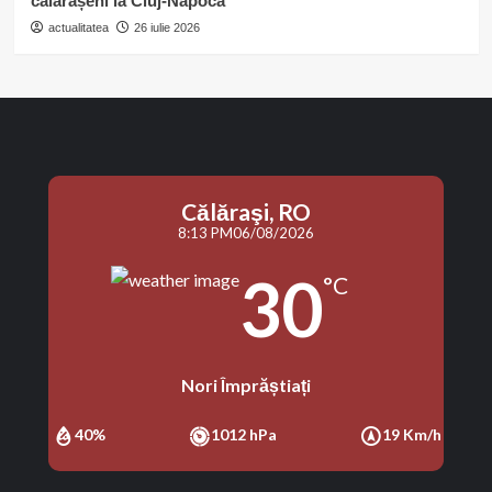
călărășeni la Cluj-Napoca
actualitatea
26 iulie 2026
Călăraşi, RO
8:13 PM
06/08/2026
30
°C
Nori Împrăștiați
40%
1012 hPa
19 Km/h