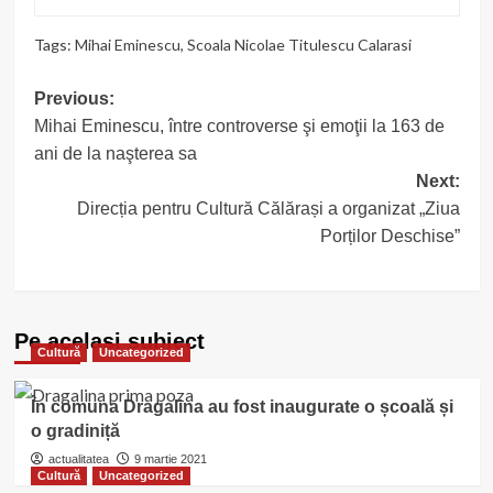
Tags:
Mihai Eminescu
,
Scoala Nicolae Titulescu Calarasi
Post
Previous:
Mihai Eminescu, între controverse şi emoţii la 163 de
navigation
ani de la naşterea sa
Next:
Direcția pentru Cultură Călărași a organizat „Ziua
Porților Deschise”
Pe acelasi subiect
Cultură
Uncategorized
În comuna Dragalina au fost inaugurate o școală și
o gradiniță
actualitatea
9 martie 2021
Cultură
Uncategorized