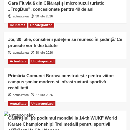
Gara Fluvială din Călărași și microbuzul turistic
„FrogBus”, concesionate pentru 49 de ani
actualitatea
30 iulie 2026
De interes
Uncategorized
Joi, 30 iulie, consilierii județeni se reunesc în ședință/ Ce
proiecte vor fi dezbătute
actualitatea
30 iulie 2026
Actualitate
Uncategorized
Primăria Comunei Borcea construiește pentru viitor:
campus școlar modern și infrastructură sportivă
reabilitată
actualitatea
27 iulie 2026
Actualitate
Uncategorized
Călărașiul, pe podiumul mondial la 14-th WUKF World
Karate Championship! Trei medalii pentru sportivii