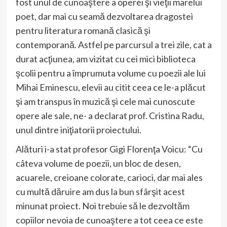
fost unul de cunoaştere a operei şi vieţii marelui
poet, dar mai cu seamă dezvoltarea dragostei
pentru literatura romană clasică şi
contemporană. Astfel pe parcursul a trei zile, cat a
durat acţiunea, am vizitat cu cei mici biblioteca
şcolii pentru a împrumuta volume cu poezii ale lui
Mihai Eminescu, elevii au citit ceea ce le-a plăcut
şi am transpus în muzică şi cele mai cunoscute
opere ale sale, ne- a declarat prof. Cristina Radu,
unul dintre iniţiatorii proiectului.
Alături i-a stat profesor Gigi Florenţa Voicu: “Cu
câteva volume de poezii, un bloc de desen,
acuarele, creioane colorate, carioci, dar mai ales
cu multă dăruire am dus la bun sfârşit acest
minunat proiect. Noi trebuie să le dezvoltăm
copiilor nevoia de cunoaştere a tot ceea ce este