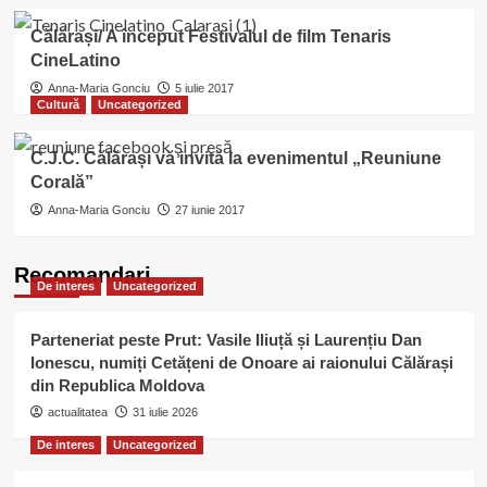
Călărași/ A început Festivalul de film Tenaris
CineLatino
Anna-Maria Gonciu
5 iulie 2017
Cultură
Uncategorized
C.J.C. Călărași vă invită la evenimentul „Reuniune
Corală”
Anna-Maria Gonciu
27 iunie 2017
Recomandari
De interes
Uncategorized
Parteneriat peste Prut: Vasile Iliuță și Laurențiu Dan
Ionescu, numiți Cetățeni de Onoare ai raionului Călărași
din Republica Moldova
actualitatea
31 iulie 2026
De interes
Uncategorized