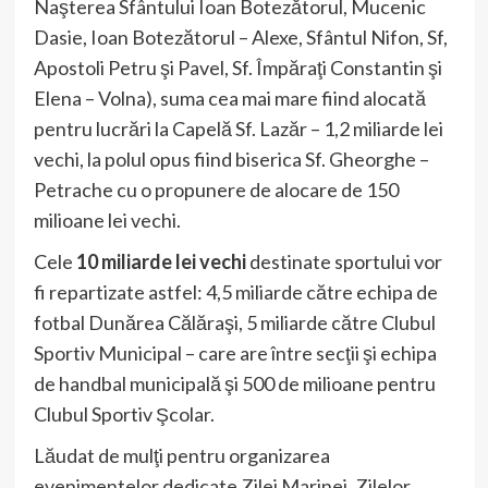
Naşterea Sfântului Ioan Botezătorul, Mucenic
Dasie, Ioan Botezătorul – Alexe, Sfântul Nifon, Sf,
Apostoli Petru şi Pavel, Sf. Împăraţi Constantin şi
Elena – Volna), suma cea mai mare fiind alocată
pentru lucrări la Capelă Sf. Lazăr – 1,2 miliarde lei
vechi, la polul opus fiind biserica Sf. Gheorghe –
Petrache cu o propunere de alocare de 150
milioane lei vechi.
Cele
10 miliarde lei vechi
destinate sportului vor
fi repartizate astfel: 4,5 miliarde către echipa de
fotbal Dunărea Călăraşi, 5 miliarde către Clubul
Sportiv Municipal – care are între secţii şi echipa
de handbal municipală şi 500 de milioane pentru
Clubul Sportiv Şcolar.
Lăudat de mulţi pentru organizarea
evenimentelor dedicate Zilei Marinei, Zilelor