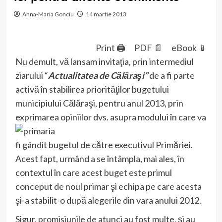
Anna-Maria Gonciu
14 martie 2013
Print 🖨
PDF 📄
eBook 📱
Nu demult, vă lansam invitaţia, prin intermediul
ziarului “
Actualitatea de Călăraşi”
de a fi parte
activă în stabilirea priorităţilor bugetului
municipiului Călăraşi, pentru anul 2013, prin
exprimarea op
iniilor dvs. asupra modului în care va
fi gândit bugetul de către executivul Primăriei.
Acest fapt, urmând a se întâmpla, mai ales, în
contextul în care acest buget este primul
conceput de noul primar şi echipa pe care acesta
şi-a stabilit-o după alegerile din vara anului 2012.
Sigur, promisiunile de atunci au fost multe, şi au