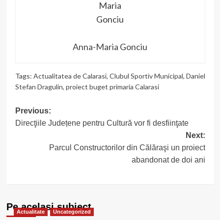
Anna-Maria Gonciu
Tags:
Actualitatea de Calarasi
,
Clubul Sportiv Municipal
,
Daniel
Stefan Dragulin
,
proiect buget primaria Calarasi
Post
Previous:
Direcţiile Județene pentru Cultură vor fi desfiinţate
navigation
Next:
Parcul Constructorilor din Călăraşi un proiect
abandonat de doi ani
Pe acelasi subiect
Actualitate
Uncategorized