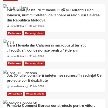
Parteneriat peste Prut: Vasile Iliuță și Laurențiu Dan
Ionescu, numiți Cetățeni de Onoare ai raionului Călărași
din Republica Moldova
actualitatea
31 iulie 2026
De interes
Uncategorized
Gara Fluvială din Călărași și microbuzul turistic
„FrogBus”, concesionate pentru 49 de ani
actualitatea
30 iulie 2026
De interes
Uncategorized
Joi, 30 iulie, consilierii județeni se reunesc în ședință/ Ce
proiecte vor fi dezbătute
actualitatea
30 iulie 2026
Actualitate
Uncategorized
Primăria Comunei Borcea construiește pentru viitor: