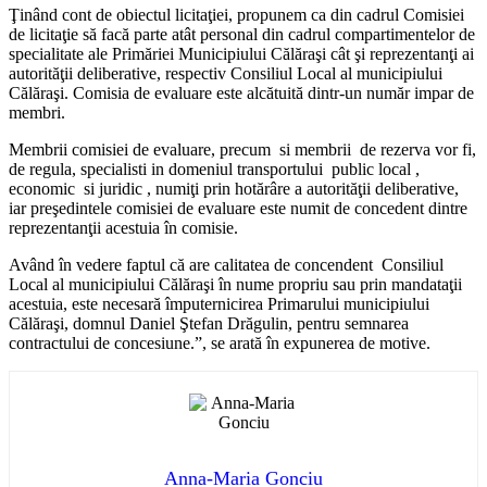
Ţinând cont de obiectul licitaţiei, propunem ca din cadrul Comisiei
de licitaţie să facă parte atât personal din cadrul compartimentelor de
specialitate ale Primăriei Municipiului Călăraşi cât şi reprezentanţi ai
autorităţii deliberative, respectiv Consiliul Local al municipiului
Călăraşi. Comisia de evaluare este alcătuită dintr-un număr impar de
membri.
Membrii comisiei de evaluare, precum si membrii de rezerva vor fi,
de regula, specialisti in domeniul transportului public local ,
economic si juridic , numiţi prin hotărâre a autorităţii deliberative,
iar preşedintele comisiei de evaluare este numit de concedent dintre
reprezentanţii acestuia în comisie.
Având în vedere faptul că are calitatea de concendent Consiliul
Local al municipiului Călăraşi în nume propriu sau prin mandataţii
acestuia, este necesară împuternicirea Primarului municipiului
Călăraşi, domnul Daniel Ştefan Drăgulin, pentru semnarea
contractului de concesiune.”, se arată în expunerea de motive.
Anna-Maria Gonciu