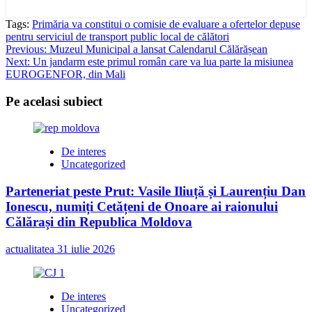
Tags:
Primăria va constitui o comisie de evaluare a ofertelor depuse
pentru serviciul de transport public local de călători
Post
Previous:
Muzeul Municipal a lansat Calendarul Călărășean
Next:
Un jandarm este primul român care va lua parte la misiunea
navigation
EUROGENFOR, din Mali
Pe acelasi subiect
De interes
Uncategorized
Parteneriat peste Prut: Vasile Iliuță și Laurențiu Dan
Ionescu, numiți Cetățeni de Onoare ai raionului
Călărași din Republica Moldova
actualitatea
31 iulie 2026
De interes
Uncategorized