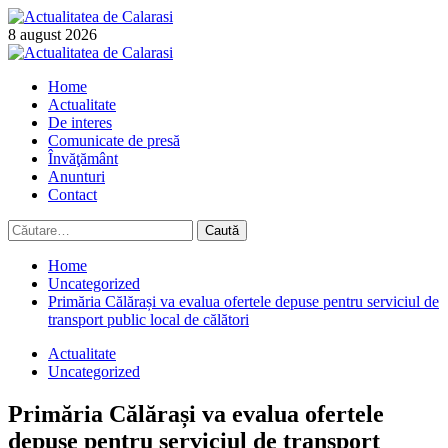
Skip
to
8 august 2026
content
Primary
Menu
Home
Actualitate
De interes
Comunicate de presă
Învăţământ
Anunturi
Contact
Caută
după:
Home
Uncategorized
Primăria Călărași va evalua ofertele depuse pentru serviciul de
transport public local de călători
Actualitate
Uncategorized
Primăria Călărași va evalua ofertele
depuse pentru serviciul de transport