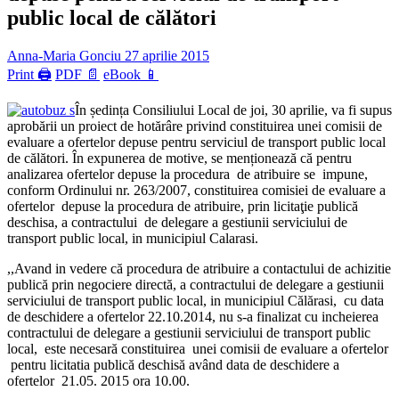
public local de călători
Anna-Maria Gonciu
27 aprilie 2015
Print 🖨
PDF 📄
eBook 📱
În ședința Consiliului Local de joi, 30 aprilie, va fi supus
aprobării un proiect de hotărâre privind constituirea unei comisii de
evaluare a ofertelor depuse pentru serviciul de transport public local
de călători. În expunerea de motive, se menționează că pentru
analizarea ofertelor depuse la procedura de atribuire se impune,
conform Ordinului nr. 263/2007, constituirea comisiei de evaluare a
ofertelor depuse la procedura de atribuire, prin licitaţie publică
deschisa, a contractului de delegare a gestiunii serviciului de
transport public local, in municipiul Calarasi.
,,Avand in vedere că procedura de atribuire a contactului de achizitie
publică prin negociere directă, a contractului de delegare a gestiunii
serviciului de transport public local, in municipiul Călărasi, cu data
de deschidere a ofertelor 22.10.2014, nu s-a finalizat cu incheierea
contractului de delegare a gestiunii serviciului de transport public
local, este necesară constituirea unei comisii de evaluare a ofertelor
pentru licitatia publică deschisă având data de deschidere a
ofertelor 21.05. 2015 ora 10.00.