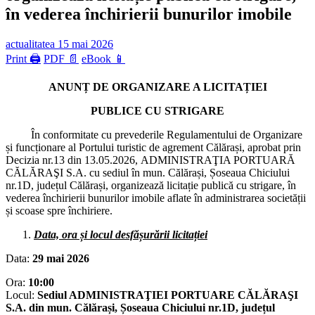
în vederea închirierii bunurilor imobile
actualitatea
15 mai 2026
Print 🖨
PDF 📄
eBook 📱
ANUNȚ DE ORGANIZARE A LICITAȚIEI
PUBLICE CU STRIGARE
În conformitate cu prevederile Regulamentului de Organizare
și funcționare al Portului turistic de agrement Călărași, aprobat prin
Decizia nr.13 din 13.05.2026, ADMINISTRAŢIA PORTUARĂ
CĂLĂRAŞI S.A. cu sediul în mun. Călărași, Șoseaua Chiciului
nr.1D, județul Călărași, organizează licitație publică cu strigare, în
vederea închirierii bunurilor imobile aflate în administrarea societății
și scoase spre închiriere.
Data, ora și locul desfășurării licitației
Data:
29 mai 2026
Ora:
10:00
Locul:
Sediul ADMINISTRAŢIEI PORTUARE CĂLĂRAŞI
S.A. din mun. Călărași, Șoseaua Chiciului nr.1D, județul