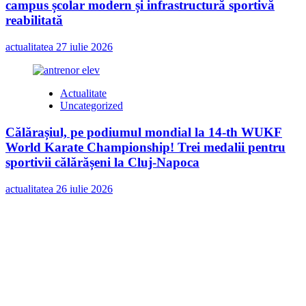
campus școlar modern și infrastructură sportivă
reabilitată
actualitatea
27 iulie 2026
Actualitate
Uncategorized
Călărașiul, pe podiumul mondial la 14-th WUKF
World Karate Championship! Trei medalii pentru
sportivii călărășeni la Cluj-Napoca
actualitatea
26 iulie 2026