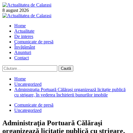
Skip
to
8 august 2026
content
Primary
Menu
Home
Actualitate
De interes
Comunicate de presă
Învăţământ
Anunturi
Contact
Caută
după:
Home
Uncategorized
Administraţia Portuară Călăraşi organizează licitație publică
cu strigare, în vederea închirierii bunurilor imobile
Comunicate de presă
Uncategorized
Administraţia Portuară Călăraşi
organizează licitație publică cu strigare,