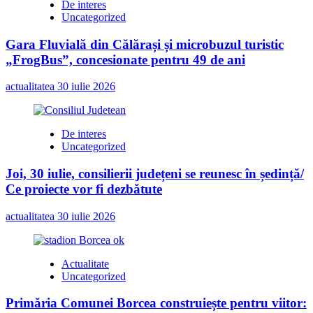
De interes
Uncategorized
Gara Fluvială din Călărași și microbuzul turistic
„FrogBus”, concesionate pentru 49 de ani
actualitatea
30 iulie 2026
De interes
Uncategorized
Joi, 30 iulie, consilierii județeni se reunesc în ședință/
Ce proiecte vor fi dezbătute
actualitatea
30 iulie 2026
Actualitate
Uncategorized
Primăria Comunei Borcea construiește pentru viitor: