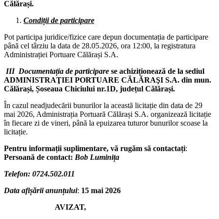
Călărași.
Condiții de participare
Pot participa juridice/fizice care depun documentația de participare
până cel târziu la data de 28.05.2026, ora 12:00, la registratura
Administrației Portuare Călărași S.A.
III
Documentația de participare
se achiziționează de la sediul
ADMINISTRAŢIEI PORTUARE CĂLĂRAŞI S.A. din mun.
Călărași, Șoseaua Chiciului nr.1D, județul Călărași.
În cazul neadjudecării bunurilor la această licitație din data de 29
mai 2026, Administrația Portuară Călărași S.A. organizează licitație
în fiecare zi de vineri, până la epuizarea tuturor bunurilor scoase la
licitație.
Pentru informații suplimentare, vă rugăm să contactați
:
Persoană de contact:
Bob Luminița
Telefon: 0724.502.011
Data afișării anunțului
:
15 mai 2026
AVIZAT,