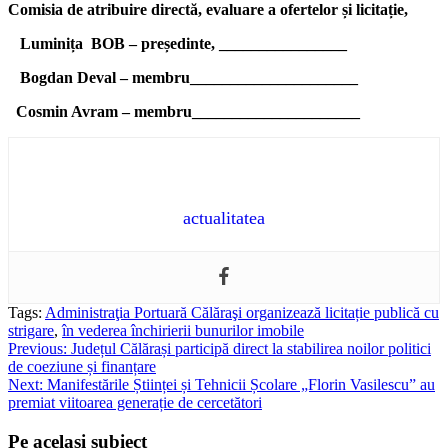
Comisia de atribuire directă, evaluare a ofertelor și licitație,
Luminița BOB – președinte, ________________
Bogdan Deval – membru_____________________
Cosmin Avram – membru_____________________
actualitatea
Tags:
Administraţia Portuară Călăraşi organizează licitație publică cu
strigare
,
în vederea închirierii bunurilor imobile
Post
Previous:
Județul Călărași participă direct la stabilirea noilor politici
de coeziune și finanțare
navigation
Next:
Manifestările Științei și Tehnicii Școlare „Florin Vasilescu” au
premiat viitoarea generație de cercetători
Pe acelasi subiect