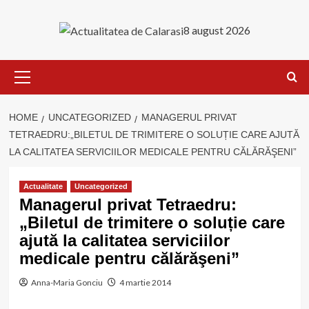
Skip
to
8 august 2026
content
Primary
Menu
HOME
UNCATEGORIZED
MANAGERUL PRIVAT
TETRAEDRU:„BILETUL DE TRIMITERE O SOLUȚIE CARE AJUTĂ
LA CALITATEA SERVICIILOR MEDICALE PENTRU CĂLĂRĂŞENI”
Actualitate
Uncategorized
Managerul privat Tetraedru:
„Biletul de trimitere o soluție care
ajută la calitatea serviciilor
medicale pentru călărăşeni”
Anna-Maria Gonciu
4 martie 2014