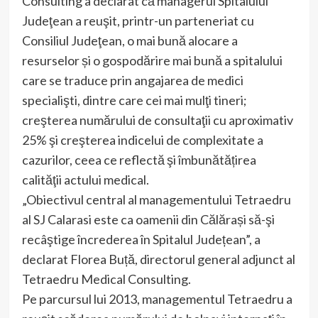
Consulting a declarat că managerul Spitalului
Judeţean a reuşit, printr-un parteneriat cu
Consiliul Judeţean, o mai bună alocare a
resurselor și o gospodărire mai bună a spitalului
care se traduce prin angajarea de medici
specialişti, dintre care cei mai mulţi tineri;
creşterea numărului de consultaţii cu aproximativ
25% şi creşterea indicelui de complexitate a
cazurilor, ceea ce reflectă şi îmbunătățirea
calităţii actului medical.
„Obiectivul central al managementului Tetraedru
al SJ Calarasi este ca oamenii din Călărași să-şi
recâştige încrederea în Spitalul Județean”, a
declarat Florea Buță, directorul general adjunct al
Tetraedru Medical Consulting.
Pe parcursul lui 2013, managementul Tetraedru a