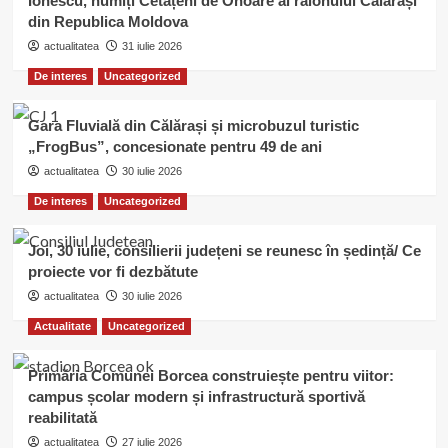
Ionescu, numiți Cetățeni de Onoare ai raionului Călărași
din Republica Moldova
actualitatea
31 iulie 2026
De interes
Uncategorized
Gara Fluvială din Călărași și microbuzul turistic
„FrogBus”, concesionate pentru 49 de ani
actualitatea
30 iulie 2026
De interes
Uncategorized
Joi, 30 iulie, consilierii județeni se reunesc în ședință/ Ce
proiecte vor fi dezbătute
actualitatea
30 iulie 2026
Actualitate
Uncategorized
Primăria Comunei Borcea construiește pentru viitor:
campus școlar modern și infrastructură sportivă
reabilitată
actualitatea
27 iulie 2026