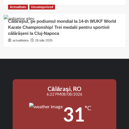
Actualitate
Uncategorized
Călărașiul, pe podiumul mondial la 14-th WUKF World
Karate Championship! Trei medalii pentru sportivii
călărășeni la Cluj-Napoca
actualitatea
26 iulie 2026
Călăraşi, RO
6:22 PM
08/08/2026
31
°C