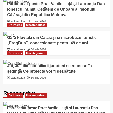
Parteneriat peste Prut: Vasile Iliuță și Laurențiu Dan
Ionescu, numiți Cetățeni de Onoare ai raionului
Călărași din Republica Moldova
actualitatea
31 iulie 2026
De interes
Uncategorized
Gara Fluvială din Călărași și microbuzul turistic
„FrogBus”, concesionate pentru 49 de ani
actualitatea
30 iulie 2026
De interes
Uncategorized
Joi, 30 iulie, consilierii județeni se reunesc în
ședință/ Ce proiecte vor fi dezbătute
actualitatea
30 iulie 2026
Recomandari
De interes
Uncategorized
Parteneriat peste Prut: Vasile Iliuță și Laurențiu Dan