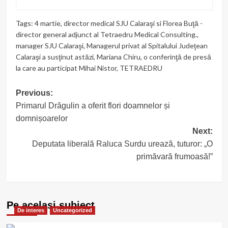
Tags:
4 martie
,
director medical SJU Calaraşi si Florea Buţă -
director general adjunct al Tetraedru Medical Consulting.
,
manager SJU Calaraşi
,
Managerul privat al Spitalului Judeţean
Calaraşi a susţinut astăzi
,
Mariana Chiru
,
o conferinţă de presă
la care au participat Mihai Nistor
,
TETRAEDRU
Post
Previous:
Primarul Drăgulin a oferit flori doamnelor și
navigation
domnișoarelor
Next:
Deputata liberală Raluca Surdu urează, tuturor: „O
primăvară frumoasă!”
Pe acelasi subiect
De interes
Uncategorized