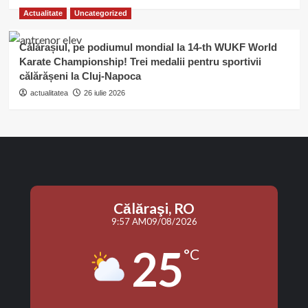
Actualitate
Uncategorized
Călărașiul, pe podiumul mondial la 14-th WUKF World
Karate Championship! Trei medalii pentru sportivii
călărășeni la Cluj-Napoca
actualitatea
26 iulie 2026
Călăraşi, RO
9:57 AM
09/08/2026
25
°C