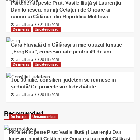
Parteneriat peste Prut: Vasile Iliuță și Laurențiu
Dan Ionescu, numiți Cetățeni de Onoare ai
raionului Călărași din Republica Moldova
actualitatea
31 iulie 2026
De interes
Uncategorized
Gara Fluvială din Călărași și microbuzul turistic
„FrogBus”, concesionate pentru 49 de ani
actualitatea
30 iulie 2026
De interes
Uncategorized
Joi, 30 iulie, consilierii județeni se reunesc în
ședință/ Ce proiecte vor fi dezbătute
actualitatea
30 iulie 2026
Recomandari
De interes
Uncategorized
Parteneriat peste Prut: Vasile Iliuță și Laurențiu Dan
Ionescu, numiți Cetățeni de Onoare ai raionului Călărași