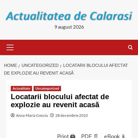
Skip
to
content
9 august 2026
Primary
Menu
HOME
UNCATEGORIZED
LOCATARII BLOCULUI AFECTAT
DE EXPLOZIE AU REVENIT ACASĂ
Actualitate
Uncategorized
Locatarii blocului afectat de
explozie au revenit acasă
Anna-Maria Gonciu
28 decembrie 2013
Print 🖨
PDF 📄
eBook 📱