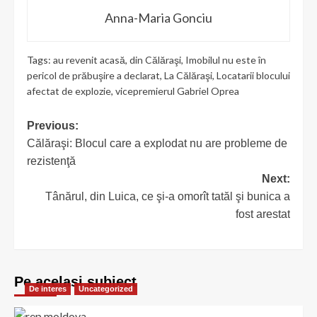
Anna-Maria Gonciu
Tags:
au revenit acasă
,
din Călăraşi
,
Imobilul nu este în
pericol de prăbuşire a declarat
,
La Călăraşi
,
Locatarii blocului
afectat de explozie
,
vicepremierul Gabriel Oprea
Post
Previous:
Călăraşi: Blocul care a explodat nu are probleme de
navigation
rezistenţă
Next:
Tânărul, din Luica, ce şi-a omorît tatăl şi bunica a
fost arestat
Pe acelasi subiect
De interes
Uncategorized