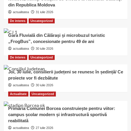
din Republica Moldova
actualitatea
31 iulie 2026
De interes
Uncategorized
Gara Fluvială din Călărași și microbuzul turistic
„FrogBus”, concesionate pentru 49 de ani
actualitatea
30 iulie 2026
De interes
Uncategorized
Joi, 30 iulie, consilierii județeni se reunesc în ședință/ Ce
proiecte vor fi dezbătute
actualitatea
30 iulie 2026
Actualitate
Uncategorized
Primăria Comunei Borcea construiește pentru viitor:
campus școlar modern și infrastructură sportivă
reabilitată
actualitatea
27 iulie 2026