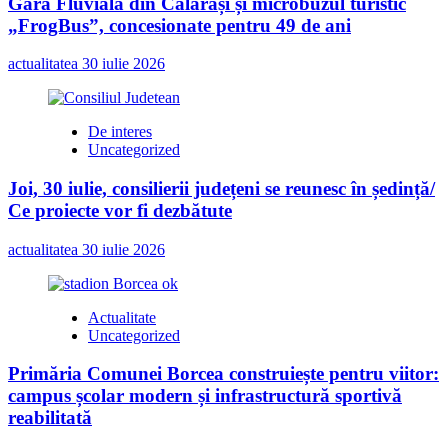
Gara Fluvială din Călărași și microbuzul turistic
„FrogBus”, concesionate pentru 49 de ani
actualitatea
30 iulie 2026
De interes
Uncategorized
Joi, 30 iulie, consilierii județeni se reunesc în ședință/
Ce proiecte vor fi dezbătute
actualitatea
30 iulie 2026
Actualitate
Uncategorized
Primăria Comunei Borcea construiește pentru viitor:
campus școlar modern și infrastructură sportivă
reabilitată