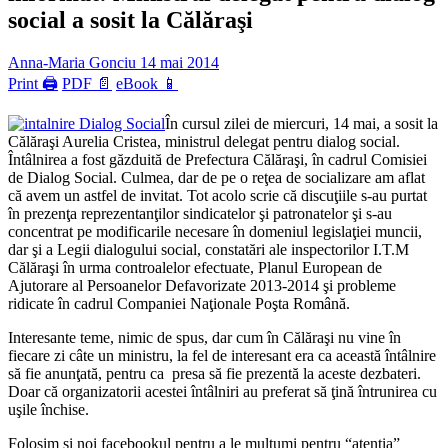
social a sosit la Călăraşi
Anna-Maria Gonciu
14 mai 2014
Print 🖨
PDF 📄
eBook 📱
În cursul zilei de miercuri, 14 mai, a sosit la
Călăraşi Aurelia Cristea, ministrul delegat pentru dialog social.
Întâlnirea a fost găzduită de Prefectura Călăraşi, în cadrul Comisiei
de Dialog Social. Culmea, dar de pe o reţea de socializare am aflat
că avem un astfel de invitat. Tot acolo scrie că discuţiile s-au purtat
în prezenţa reprezentanţilor sindicatelor şi patronatelor şi s-au
concentrat pe modificarile necesare în domeniul legislaţiei muncii,
dar şi a Legii dialogului social, constatări ale inspectorilor I.T.M
Călăraşi în urma controalelor efectuate, Planul European de
Ajutorare al Persoanelor Defavorizate 2013-2014 şi probleme
ridicate în cadrul Companiei Naţionale Poşta Română.
Interesante teme, nimic de spus, dar cum în Călăraşi nu vine în
fiecare zi câte un ministru, la fel de interesant era ca această întâlnire
să fie anunţată, pentru ca presa să fie prezentă la aceste dezbateri.
Doar că organizatorii acestei întâlniri au preferat să ţină întrunirea cu
uşile închise.
Folosim şi noi facebookul pentru a le mulţumi pentru “atenţia”