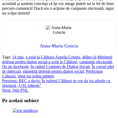
acordată şi suntem convinşi că îşi vor atinge ţintele tot la fel de bine,
precum comunică! Dacă era o acţiune de campanie electorală, sigur
nu scăpa nimeni!
Anna-Maria Gonciu
Tags:
14 mai
,
a sosit la Călăraşi Aurelia Cristea
,
aflăm că Ministrul
delegat pentru dialog social a sosit la Călăraşi
,
campanie electorală
,
De pe facebook
,
în cadrul Comisiei de Dialog Social
,
În cursul zilei
de miercuri
,
ministrul delegat pentru dialog social
,
Prefectura
Calarasi
,
sigur nu scăpa nimeni
Post
Previous:
BEC a decis: În județul Călărași se vor da jos afişele cu
sloganul „USL trăieşte”
navigation
Next:
Știri PNL
Pe acelasi subiect