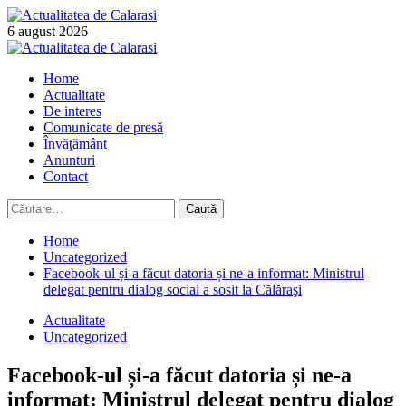
Skip
to
6 august 2026
content
Primary
Menu
Home
Actualitate
De interes
Comunicate de presă
Învăţământ
Anunturi
Contact
Caută
după:
Home
Uncategorized
Facebook-ul și-a făcut datoria și ne-a informat: Ministrul
delegat pentru dialog social a sosit la Călăraşi
Actualitate
Uncategorized
Facebook-ul și-a făcut datoria și ne-a
informat: Ministrul delegat pentru dialog