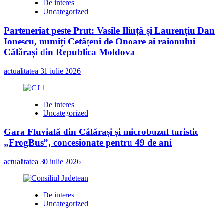
De interes
Uncategorized
Parteneriat peste Prut: Vasile Iliuță și Laurențiu Dan
Ionescu, numiți Cetățeni de Onoare ai raionului
Călărași din Republica Moldova
actualitatea
31 iulie 2026
De interes
Uncategorized
Gara Fluvială din Călărași și microbuzul turistic
„FrogBus”, concesionate pentru 49 de ani
actualitatea
30 iulie 2026
De interes
Uncategorized