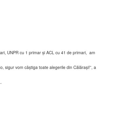
imari, UNPR cu 1 primar şi ACL cu 41 de primari, am
, sigur vom câştiga toate alegerile din Călăraşi!”, a
.