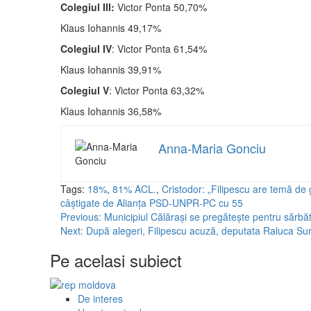
Colegiul III:
Victor Ponta 50,70%
Klaus Iohannis 49,17%
Colegiul IV
: Victor Ponta 61,54%
Klaus Iohannis 39,91%
Colegiul V
: Victor Ponta 63,32%
Klaus Iohannis 36,58%
Anna-Maria Gonciu
Tags:
18%
,
81% ACL.
,
Cristodor: „Filipescu are temă de 
câştigate de Alianţa PSD-UNPR-PC cu 55
Post
Previous:
Municipiul Călărași se pregătește pentru sărbăt
Next:
După alegeri, Filipescu acuză, deputata Raluca S
navigation
Pe acelasi subiect
De interes