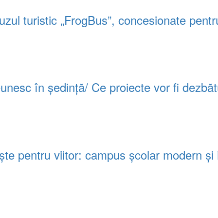
uzul turistic „FrogBus”, concesionate pentr
 reunesc în ședință/ Ce proiecte vor fi dezbă
e pentru viitor: campus școlar modern și in