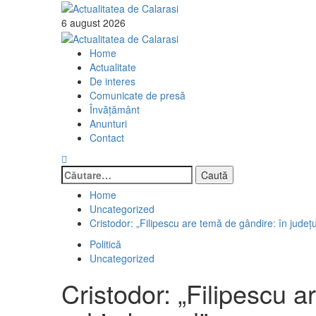
Skip
to
6 august 2026
content
Primary
Menu
Home
Actualitate
De interes
Comunicate de presă
Învăţământ
Anunturi
Contact
Caută
după:
Home
Uncategorized
Cristodor: „Filipescu are temă de gândire: în județ
Politică
Uncategorized
Cristodor: „Filipescu a