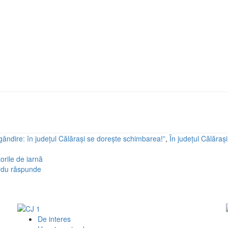
gândire: în județul Călărași se dorește schimbarea!”
,
În judeţul Călăraşi
orile de iarnă
urdu răspunde
De interes