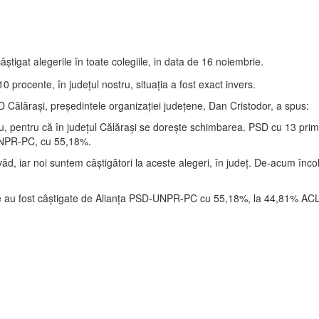
tigat alegerile în toate colegiile, in data de 16 noiembrie.
0 procente, în judeţul nostru, situaţia a fost exact invers.
SD Călăraşi, preşedintele organizaţiei judeţene, Dan Cristodor, a spus:
scu, pentru că în județul Călărași se dorește schimbarea. PSD cu 13 pr
-UNPR-PC, cu 55,18%.
d, iar noi suntem câştigători la aceste alegeri, în judeţ. De-acum încolo
iile au fost câştigate de Alianţa PSD-UNPR-PC cu 55,18%, la 44,81% ACL