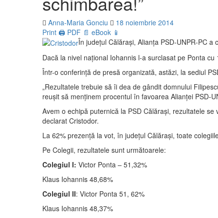
schimbarea!”
Anna-Maria Gonciu
18 noiembrie 2014
Print 🖨
PDF 📄
eBook 📱
În județul Călărași, Alianța PSD-UNPR-PC a câș
Dacă la nivel naţional Iohannis l-a surclasat pe Ponta cu 1
Într-o conferinţă de presă organizată, astăzi, la sediul P
„Rezultatele trebuie să îi dea de gândit domnului Filipe
reuşit să menţinem procentul în favoarea Alianţei PSD
Avem o echipă puternică la PSD Călăraşi, rezultatele se vă
declarat Cristodor.
La 62% prezenţă la vot, în judeţul Călăraşi, toate coleg
Pe Colegii, rezultatele sunt următoarele:
Colegiul I:
Victor Ponta – 51,32%
Klaus Iohannis 48,68%
Colegiul II
: Victor Ponta 51, 62%
Klaus Iohannis 48,37%