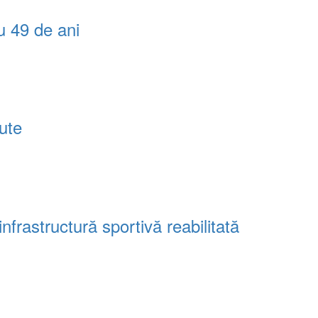
u 49 de ani
tute
frastructură sportivă reabilitată