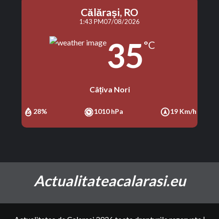
Călăraşi, RO
1:43 PM
07/08/2026
35
°C
Câțiva Nori
28%
1010 hPa
19 Km/h
Actualitateacalarasi.eu