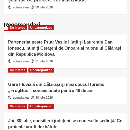
actualitatea
30 iulie 2026
Recomandari
De interes
Uncategorized
Parteneriat peste Prut: Vasile Iliuță și Laurențiu Dan
Ionescu, numiți Cetățeni de Onoare ai raionului Călărași
din Republica Moldova
actualitatea
31 iulie 2026
De interes
Uncategorized
Gara Fluvială din Călărași și microbuzul turistic
„FrogBus”, concesionate pentru 49 de ani
actualitatea
30 iulie 2026
De interes
Uncategorized
Joi, 30 iulie, consilierii județeni se reunesc în ședință/ Ce
proiecte vor fi dezbătute