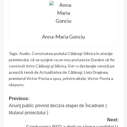
Anna-Maria Gonciu
Tags:
Audio: Construirea podului Călăraşi-Silistra în atenţia
premierului
,
că va susţine ca un nou pod peste Dunăre să fie
construit între Călăraşi şi Silistra
,
Într-o declaraţie cerută pe
această temă de Actualitatea de Călăraşi
,
Liviu Dragnea
,
premierul Victor Ponta a spus
,
printre altele
,
Victor Ponta a
răspuns:
Post
Previous:
Anunţ public privind decizia etapei de încadrare (
navigation
titularul proiectului )
Next:
Conducerea PSD a dorit un singur candidat la