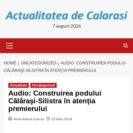
Skip
to
content
7 august 2026
Primary
Menu
HOME
UNCATEGORIZED
AUDIO: CONSTRUIREA PODULUI
CĂLĂRAŞI-SILISTRA ÎN ATENŢIA PREMIERULUI
Actualitate
Uncategorized
Audio: Construirea podului
Călăraşi-Silistra în atenţia
premierului
Anna-Maria Gonciu
25 iulie 2014