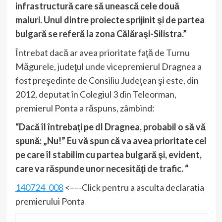
infrastructură care să unească cele două
maluri. Unul dintre proiecte sprijinit şi de partea
bulgară se referă la zona Călăraşi-Silistra.”
Întrebat dacă ar avea prioritate faţă de Turnu
Măgurele, judeţul unde vicepremierul Dragnea a
fost preşedinte de Consiliu Judeţean şi este, din
2012, deputat în Colegiul 3 din Teleorman,
premierul Ponta a răspuns, zâmbind:
“Dacă îl întrebaţi pe dl Dragnea, probabil o să vă
spună: „Nu!” Eu vă spun că va avea prioritate cel
pe care îl stabilim cu partea bulgară şi, evident,
care va răspunde unor necesităţi de trafic. “
140724_008
<––-Click pentru a asculta declaratia
premierului Ponta