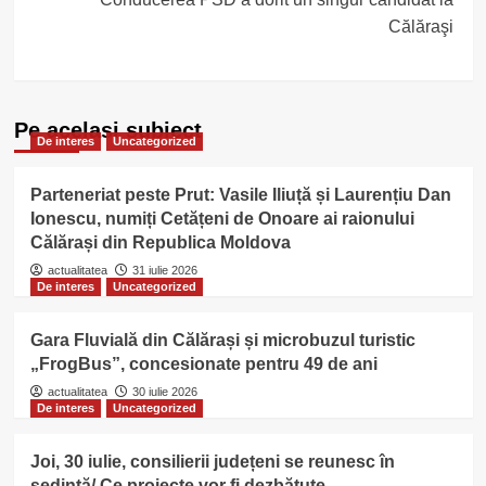
Călăraşi
Pe acelasi subiect
De interes
Uncategorized
Parteneriat peste Prut: Vasile Iliuță și Laurențiu Dan
Ionescu, numiți Cetățeni de Onoare ai raionului
Călărași din Republica Moldova
actualitatea
31 iulie 2026
De interes
Uncategorized
Gara Fluvială din Călărași și microbuzul turistic
„FrogBus”, concesionate pentru 49 de ani
actualitatea
30 iulie 2026
De interes
Uncategorized
Joi, 30 iulie, consilierii județeni se reunesc în
ședință/ Ce proiecte vor fi dezbătute