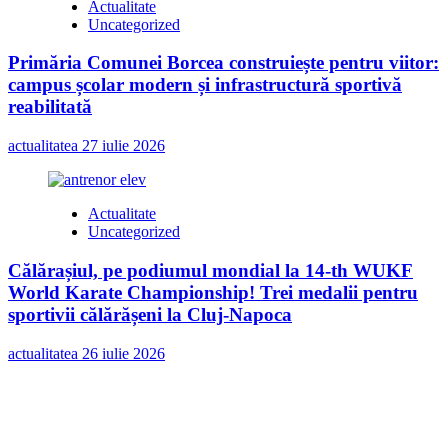
Actualitate
Uncategorized
Primăria Comunei Borcea construiește pentru viitor:
campus școlar modern și infrastructură sportivă
reabilitată
actualitatea
27 iulie 2026
Actualitate
Uncategorized
Călărașiul, pe podiumul mondial la 14-th WUKF
World Karate Championship! Trei medalii pentru
sportivii călărășeni la Cluj-Napoca
actualitatea
26 iulie 2026