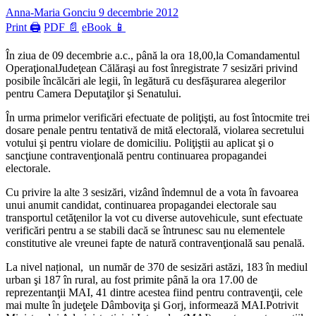
Anna-Maria Gonciu
9 decembrie 2012
Print 🖨
PDF 📄
eBook 📱
În ziua de 09 decembrie a.c., până la ora 18,00,la Comandamentul
OperaţionalJudeţean Călăraşi au fost înregistrate 7 sesizări privind
posibile încălcări ale legii, în legătură cu desfăşurarea alegerilor
pentru Camera Deputaţilor şi Senatului.
În urma primelor verificări efectuate de poliţişti, au fost întocmite trei
dosare penale pentru tentativă de mită electorală, violarea secretului
votului şi pentru violare de domiciliu. Poliţiştii au aplicat şi o
sancţiune contravenţională pentru continuarea propagandei
electorale.
Cu privire la alte 3 sesizări, vizând îndemnul de a vota în favoarea
unui anumit candidat, continuarea propagandei electorale sau
transportul cetăţenilor la vot cu diverse autovehicule, sunt efectuate
verificări pentru a se stabili dacă se întrunesc sau nu elementele
constitutive ale vreunei fapte de natură contravenţională sau penală.
La nivel național, un număr de 370 de sesizări astăzi, 183 în mediul
urban şi 187 în rural, au fost primite până la ora 17.00 de
reprezentanţii MAI, 41 dintre acestea fiind pentru contravenţii, cele
mai multe în judeţele Dâmboviţa şi Gorj, informează MAI.Potrivit