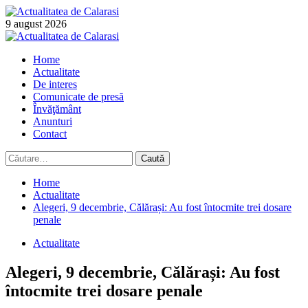
Skip
to
9 august 2026
content
Primary
Menu
Home
Actualitate
De interes
Comunicate de presă
Învăţământ
Anunturi
Contact
Caută
după:
Home
Actualitate
Alegeri, 9 decembrie, Călărași: Au fost întocmite trei dosare
penale
Actualitate
Alegeri, 9 decembrie, Călărași: Au fost
întocmite trei dosare penale