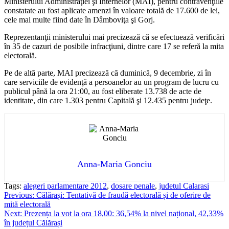
Ministerului Administraţiei şi Internelor (MAI), pentru contravenţiile
constatate au fost aplicate amenzi în valoare totală de 17.600 de lei,
cele mai multe fiind date în Dâmboviţa şi Gorj.
Reprezentanţii ministerului mai precizează că se efectuează verificări
în 35 de cazuri de posibile infracţiuni, dintre care 17 se referă la mita
electorală.
Pe de altă parte, MAI precizează că duminică, 9 decembrie, zi în
care serviciile de evidenţă a persoanelor au un program de lucru cu
publicul până la ora 21:00, au fost eliberate 13.738 de acte de
identitate, din care 1.303 pentru Capitală şi 12.435 pentru judeţe.
Anna-Maria Gonciu
Tags:
alegeri parlamentare 2012
,
dosare penale
,
judetul Calarasi
Post
Previous:
Călărași: Tentativă de fraudă electorală și de oferire de
mită electorală
navigation
Next:
Prezența la vot la ora 18,00: 36,54% la nivel național, 42,33%
în județul Călărași