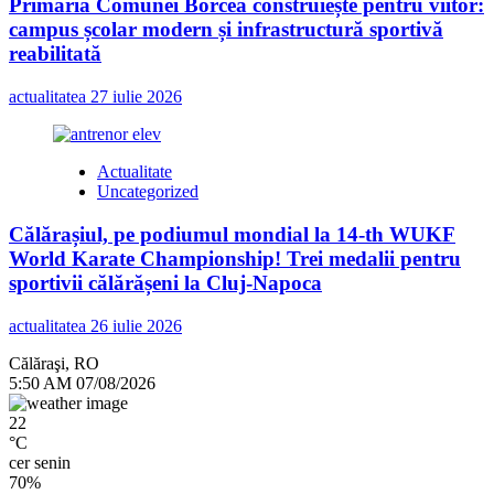
Primăria Comunei Borcea construiește pentru viitor:
campus școlar modern și infrastructură sportivă
reabilitată
actualitatea
27 iulie 2026
Actualitate
Uncategorized
Călărașiul, pe podiumul mondial la 14-th WUKF
World Karate Championship! Trei medalii pentru
sportivii călărășeni la Cluj-Napoca
actualitatea
26 iulie 2026
Călăraşi, RO
5:50 AM
07/08/2026
22
°C
cer senin
70%