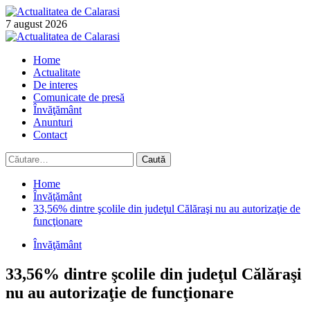
Skip
to
7 august 2026
content
Primary
Menu
Home
Actualitate
De interes
Comunicate de presă
Învăţământ
Anunturi
Contact
Caută
după:
Home
Învăţământ
33,56% dintre şcolile din judeţul Călăraşi nu au autorizaţie de
funcţionare
Învăţământ
33,56% dintre şcolile din judeţul Călăraşi
nu au autorizaţie de funcţionare