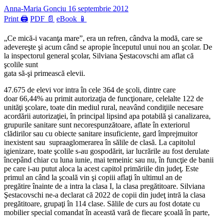
Anna-Maria Gonciu
16 septembrie 2012
Print 🖨
PDF 📄
eBook 📱
„Ce mică-i vacanţa mare”, era un refren, cândva la modă, care se
adevereşte şi acum când se apropie începutul unui nou an şcolar. De
la inspectorul general şcolar, Silviana Şestacovschi am aflat că
şcolile sunt
gata să-şi primească elevii.
47.675 de elevi vor intra în cele 364 de şcoli, dintre care
doar 66,44% au primit autorizaţia de funcţionare, celelalte 122 de
unităţi şcolare, toate din mediul rural, neavând condiţiile necesare
acordării autorizaţiei, în principal lipsind apa potabilă şi canalizarea,
grupurile sanitare sunt necorespunzătoare, aflate în exteriorul
clădirilor sau cu obiecte sanitare insuficiente, gard împrejmuitor
inexistent sau supraaglomerarea în sălile de clasă. La capitolul
igienizare, toate şcolile s-au gospodărit, iar lucrările au fost derulate
începând chiar cu luna iunie, mai temeinic sau nu, în funcţie de banii
pe care i-au putut aloca la acest capitol primăriile din judeţ. Este
primul an când la şcoală vin şi copiii aflaţi în ultimul an de
pregătire înainte de a intra la clasa I, la clasa pregătitoare. Silviana
Şestacovschi ne-a declarat că 2022 de copii din judeţ intră la clasa
pregătitoare, grupaţi în 114 clase. Sălile de curs au fost dotate cu
mobilier special comandat în această vară de fiecare şcoală în parte,