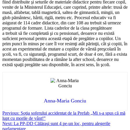
fiind distribuite şi seturile de materiale didactice pentru fiecare copil,
venite de la Ministerul Educaţiei, care cuprind, printre altele: trusă de
masă, alfabetar, tablă magnetică, saltea de gimnastică, mingii, un
glob pământesc, hârtii, riglă, metru etc. Procesul educativ va fi
asigurat de 114 cadre didactice, din care 108 au trebuit să urmeze
programul de formare. Lista cadrelor de la clasa pregătitoare
a trebuit să fie completată şi cu pensionari, deoarece nu există
suficient personal pentru această etapă de pregătire a copiilor. Un
prim punct în minus pe care îl vor resimţi atât părinţii, cât şi copiii, în
acest an experimental de mutare a copiilor de vârstă preşcolară în
şcoli, va fi, cu siguranţă, programul scurt, de doar 4 ore, fără a exista
momentan posibilitatea de a rămâne la after school, deoarece nu
există spaţii pregătite sau disponibile, în acest sens, în şcoli.
Anna-Maria Gonciu
Post
Previous:
Soţia şoferului accidentat de la Prefab „Mi s-a spus că mă
lupt cu morile de vânt!”
navigation
Next:
La PP-DD Călăraşi sunt 4 pe-un loc, pentru alegerile
parlamentare