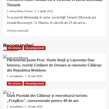
Autoturisme
Tenaris
avariate
grav,
Anna-Maria Gonciu
1 aprilie 2013
în
În această dimineaţă, în zona societăţii Tenaris Silcotub, pe
urma
strada Bucureşti, G. Marius, în vârstă de 25 de ani a...
unui
accident
Read
Citeste mai mult
rutier,
more
pe
about
strada
Accident
Recomandari
București
De interes
Uncategorized
rutier
soldat
cu
Parteneriat peste Prut: Vasile Iliuță și Laurențiu Dan
o
Ionescu, numiți Cetățeni de Onoare ai raionului Călărași
victimă,
din Republica Moldova
în
zona
actualitatea
31 iulie 2026
societăţii
De interes
Uncategorized
Tenaris
Gara Fluvială din Călărași și microbuzul turistic
„FrogBus”, concesionate pentru 49 de ani
actualitatea
30 iulie 2026