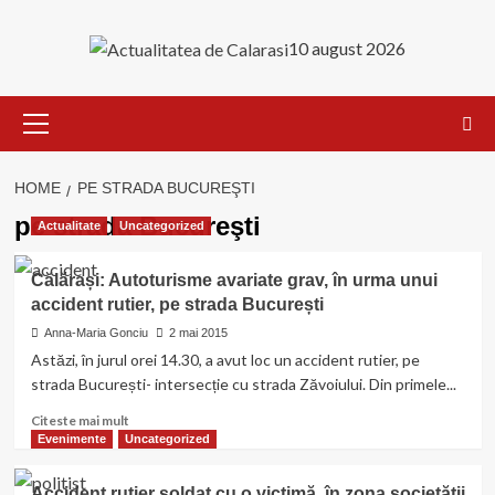
Skip
to
10 august 2026
content
Primary
Menu
HOME
PE STRADA BUCUREŞTI
pe strada Bucureşti
Actualitate
Uncategorized
Călărași: Autoturisme avariate grav, în urma unui
accident rutier, pe strada București
Anna-Maria Gonciu
2 mai 2015
Astăzi, în jurul orei 14.30, a avut loc un accident rutier, pe
strada București- intersecție cu strada Zăvoiului. Din primele...
Read
Citeste mai mult
more
Evenimente
Uncategorized
about
Călărași:
Accident rutier soldat cu o victimă, în zona societăţii