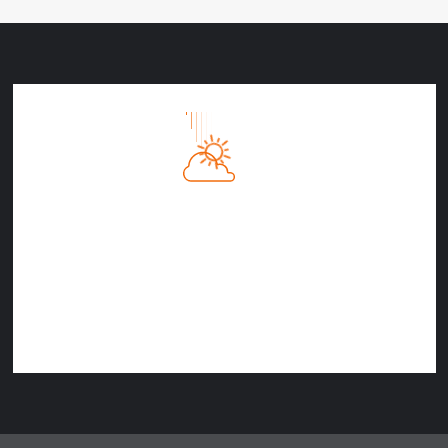
Călăraşi, RO
1:05 PM
10/08/2026
30
°C
Cer Senin
29%
1017 hPa
15 Km/h