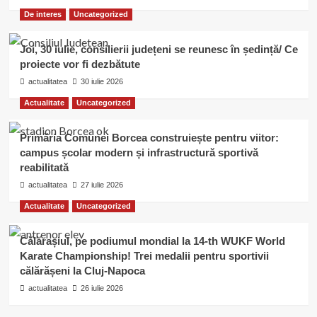
De interes
Uncategorized
Joi, 30 iulie, consilierii județeni se reunesc în ședință/ Ce
proiecte vor fi dezbătute
actualitatea
30 iulie 2026
Actualitate
Uncategorized
Primăria Comunei Borcea construiește pentru viitor:
campus școlar modern și infrastructură sportivă
reabilitată
actualitatea
27 iulie 2026
Actualitate
Uncategorized
Călărașiul, pe podiumul mondial la 14-th WUKF World
Karate Championship! Trei medalii pentru sportivii
călărășeni la Cluj-Napoca
actualitatea
26 iulie 2026