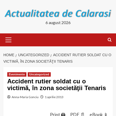
Skip
to
content
6 august 2026
Primary
Menu
HOME
UNCATEGORIZED
ACCIDENT RUTIER SOLDAT CU O
VICTIMĂ, ÎN ZONA SOCIETĂŢII TENARIS
Evenimente
Uncategorized
Accident rutier soldat cu o
victimă, în zona societăţii Tenaris
Anna-Maria Gonciu
1 aprilie 2013
Print 🖨
PDF 📄
eBook 📱