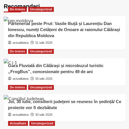
Recomandari
De interes
Uncategorized
Parteneriat peste Prut: Vasile Iliuță și Laurențiu Dan
Ionescu, numiți Cetățeni de Onoare ai raionului Călărași
din Republica Moldova
actualitatea
31 iulie 2026
De interes
Uncategorized
Gara Fluvială din Călărași și microbuzul turistic
„FrogBus”, concesionate pentru 49 de ani
actualitatea
30 iulie 2026
De interes
Uncategorized
Joi, 30 iulie, consilierii județeni se reunesc în ședință/ Ce
proiecte vor fi dezbătute
actualitatea
30 iulie 2026
Actualitate
Uncategorized