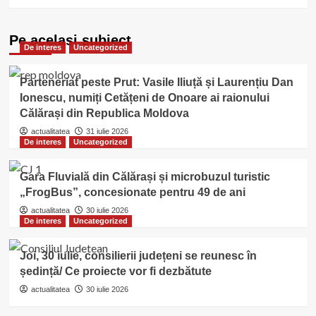
Pe acelasi subiect
De interes
Uncategorized
Parteneriat peste Prut: Vasile Iliuță și Laurențiu Dan
Ionescu, numiți Cetățeni de Onoare ai raionului
Călărași din Republica Moldova
actualitatea
31 iulie 2026
De interes
Uncategorized
Gara Fluvială din Călărași și microbuzul turistic
„FrogBus”, concesionate pentru 49 de ani
actualitatea
30 iulie 2026
De interes
Uncategorized
Joi, 30 iulie, consilierii județeni se reunesc în
ședință/ Ce proiecte vor fi dezbătute
actualitatea
30 iulie 2026