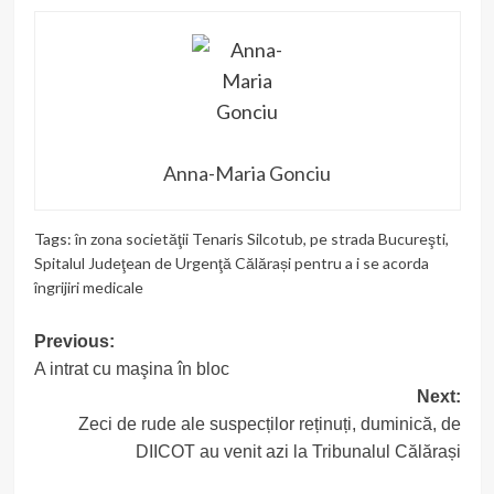
Anna-Maria Gonciu
Tags:
în zona societăţii Tenaris Silcotub
,
pe strada Bucureşti
,
Spitalul Judeţean de Urgenţă Călărași pentru a i se acorda
îngrijiri medicale
Post
Previous:
A intrat cu maşina în bloc
navigation
Next:
Zeci de rude ale suspecților reținuți, duminică, de
DIICOT au venit azi la Tribunalul Călărași