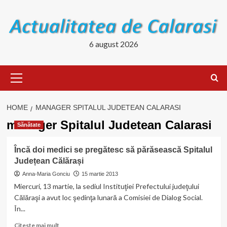
Skip
to
content
6 august 2026
Primary
Menu
HOME
MANAGER SPITALUL JUDETEAN CALARASI
manager Spitalul Judetean Calarasi
Sănătate
Încă doi medici se pregătesc să părăsească Spitalul
Județean Călărași
Anna-Maria Gonciu
15 martie 2013
Miercuri, 13 martie, la sediul Instituţiei Prefectului judeţului
Călăraşi a avut loc şedinţa lunară a Comisiei de Dialog Social.
În...
Read
Citeste mai mult