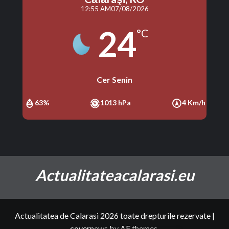
12:55 AM
07/08/2026
24
°C
Cer Senin
63%
1013 hPa
4 Km/h
Actualitateacalarasi.eu
Actualitatea de Calarasi 2026 toate drepturile rezervate
|
covernews
by AF themes.