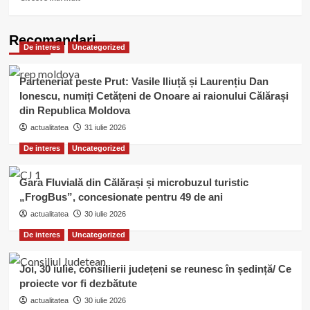
more
about
Încă
Recomandari
De interes
Uncategorized
doi
medici
se
Parteneriat peste Prut: Vasile Iliuță și Laurențiu Dan
pregătesc
Ionescu, numiți Cetățeni de Onoare ai raionului Călărași
să
din Republica Moldova
părăsească
Spitalul
actualitatea
31 iulie 2026
Județean
De interes
Uncategorized
Călărași
Gara Fluvială din Călărași și microbuzul turistic
„FrogBus”, concesionate pentru 49 de ani
actualitatea
30 iulie 2026
De interes
Uncategorized
Joi, 30 iulie, consilierii județeni se reunesc în ședință/ Ce
proiecte vor fi dezbătute
actualitatea
30 iulie 2026