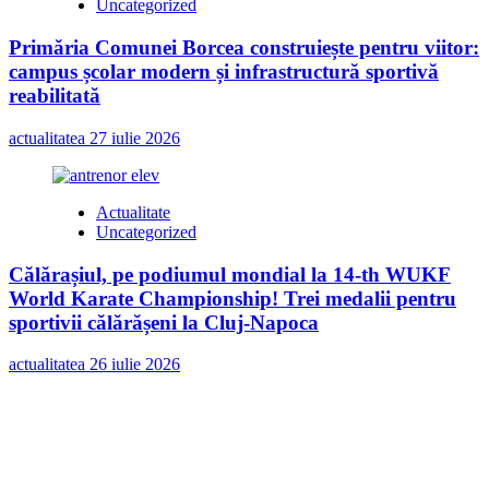
Uncategorized
Primăria Comunei Borcea construiește pentru viitor:
campus școlar modern și infrastructură sportivă
reabilitată
actualitatea
27 iulie 2026
Actualitate
Uncategorized
Călărașiul, pe podiumul mondial la 14-th WUKF
World Karate Championship! Trei medalii pentru
sportivii călărășeni la Cluj-Napoca
actualitatea
26 iulie 2026