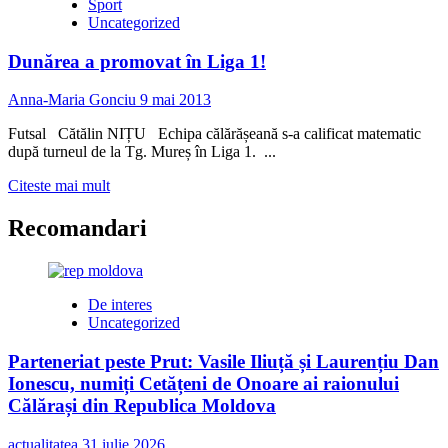
Sport
Uncategorized
Dunărea a promovat în Liga 1!
Anna-Maria Gonciu
9 mai 2013
Futsal Cătălin NIȚU Echipa călărășeană s-a calificat matematic
după turneul de la Tg. Mureș în Liga 1. ...
Read
Citeste mai mult
more
about
Recomandari
Dunărea
a
promovat
în
De interes
Liga
Uncategorized
1!
Parteneriat peste Prut: Vasile Iliuță și Laurențiu Dan
Ionescu, numiți Cetățeni de Onoare ai raionului
Călărași din Republica Moldova
actualitatea
31 iulie 2026