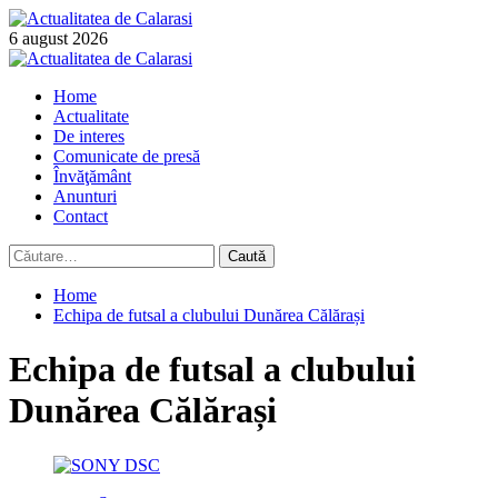
Skip
to
6 august 2026
content
Primary
Menu
Home
Actualitate
De interes
Comunicate de presă
Învăţământ
Anunturi
Contact
Caută
după:
Home
Echipa de futsal a clubului Dunărea Călărași
Echipa de futsal a clubului
Dunărea Călărași