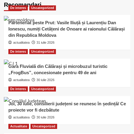
Doar
Recomandari
De interes
Uncategorized
10%
din
bugetul
Parteneriat peste Prut: Vasile Iliuță și Laurențiu Dan
județului
Ionescu, numiți Cetățeni de Onoare ai raionului Călărași
este
din Republica Moldova
alocat,
în
actualitatea
31 iulie 2026
acest
De interes
Uncategorized
an,
pentru
investiții
Gara Fluvială din Călărași și microbuzul turistic
„FrogBus”, concesionate pentru 49 de ani
actualitatea
30 iulie 2026
De interes
Uncategorized
Joi, 30 iulie, consilierii județeni se reunesc în ședință/ Ce
proiecte vor fi dezbătute
actualitatea
30 iulie 2026
Actualitate
Uncategorized