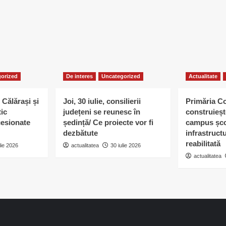
orized
De interes
Uncategorized
Actualitate
 Călărași și
Joi, 30 iulie, consilierii
Primăria C
tic
județeni se reunesc în
construieșt
esionate
ședință/ Ce proiecte vor fi
campus șco
dezbătute
infrastruct
reabilitată
lie 2026
actualitatea
30 iulie 2026
actualitatea