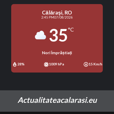
Călăraşi, RO
2:45 PM
07/08/2026
35
°C
Nori Împrăștiați
28%
1009 hPa
15 Km/h
Actualitateacalarasi.eu