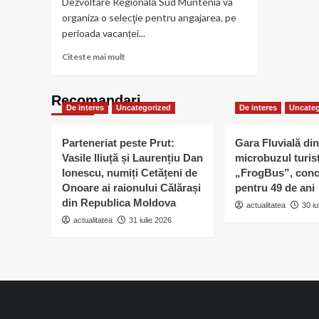
Dezvoltare Regională Sud Muntenia va
organiza o selecţie pentru angajarea, pe
perioada vacanței...
Read
Citeste mai mult
more
about
ADR
Recomandari
De interes
Uncategorized
Sud
De interes
Uncateg
Muntenia
relansează
Parteneriat peste Prut:
Gara Fluvială din
programul
Vasile Iliuță și Laurențiu Dan
microbuzul turis
destinat
Ionescu, numiți Cetățeni de
„FrogBus”, conc
studenților
Onoare ai raionului Călărași
pentru 49 de ani
din Republica Moldova
actualitatea
30 iu
actualitatea
31 iulie 2026