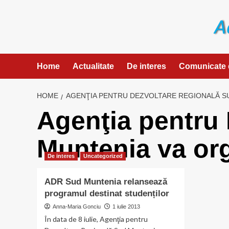
Skip
to
content
Home
Actualitate
De interes
Comunicate 
HOME
AGENŢIA PENTRU DEZVOLTARE REGIONALĂ S
Agenţia pentru
Muntenia va org
De interes
Uncategorized
ADR Sud Muntenia relansează
programul destinat studenților
Anna-Maria Gonciu
1 iulie 2013
În data de 8 iulie, Agenţia pentru