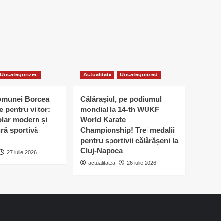
Uncategorized
Actualitate
Uncategorized
omunei Borcea
Călărașiul, pe podiumul
e pentru viitor:
mondial la 14-th WUKF
lar modern și
World Karate
ură sportivă
Championship! Trei medalii
pentru sportivii călărășeni la
Cluj-Napoca
27 iulie 2026
actualitatea
26 iulie 2026