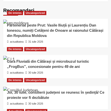
about
Actualitatea
Recomandari
De interes
Uncategorized
de
Călărași
lansează
Parteneriat peste Prut: Vasile Iliuță și Laurențiu Dan
campania
Ionescu, numiți Cetățeni de Onoare ai raionului Călărași
,,Stop
din Republica Moldova
accidentelor
în
actualitatea
31 iulie 2026
cele
De interes
Uncategorized
mai
periculoase
intersecții”
Gara Fluvială din Călărași și microbuzul turistic
„FrogBus”, concesionate pentru 49 de ani
actualitatea
30 iulie 2026
De interes
Uncategorized
Joi, 30 iulie, consilierii județeni se reunesc în ședință/ Ce
proiecte vor fi dezbătute
actualitatea
30 iulie 2026