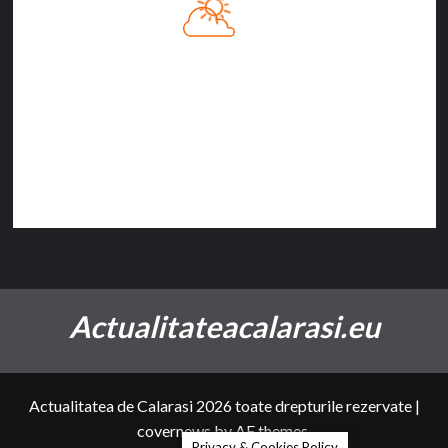
7:34 AM
09/08/2026
22
°C
Cer Senin
57%
1018 hPa
28 Km/h
Actualitateacalarasi.eu
Actualitatea de Calarasi 2026 toate drepturile rezervate
|
covernews
by AF themes.
Privacy & Cookies Policy