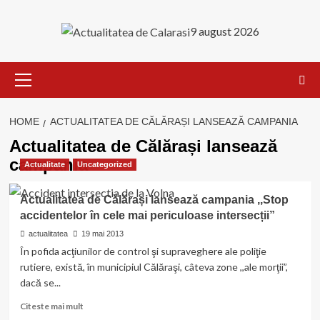
Skip
to
9 august 2026
content
Primary
Menu
HOME
ACTUALITATEA DE CĂLĂRAȘI LANSEAZĂ CAMPANIA
Actualitatea de Călărași lansează
campania
Actualitate
Uncategorized
Actualitatea de Călărași lansează campania ,,Stop
accidentelor în cele mai periculoase intersecții”
actualitatea
19 mai 2013
În pofida acţiunilor de control şi supraveghere ale poliţie
rutiere, există, în municipiul Călăraşi, câteva zone ,,ale morţii”,
dacă se...
Read
Citeste mai mult
more