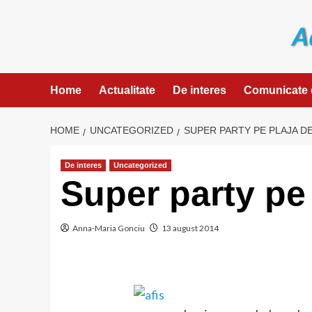
Skip
to
content
Home
Actualitate
De interes
Comunicate 
HOME
UNCATEGORIZED
SUPER PARTY PE PLAJA DE
De interes
Uncategorized
Super party pe
Anna-Maria Gonciu
13 august 2014