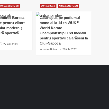
Uncategorized
Actualitate
Uncategorized
omunei Borcea
Călărașiul, pe podiumul
e pentru viitor:
mondial la 14-th WUKF
lar modern și
World Karate
ură sportivă
Championship! Trei medalii
pentru sportivii călărășeni la
Cluj-Napoca
27 iulie 2026
actualitatea
26 iulie 2026