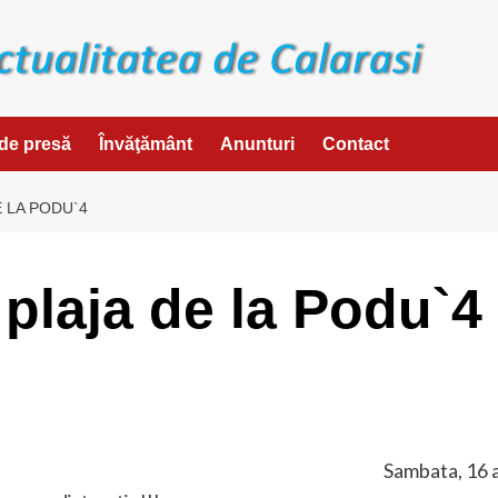
de presă
Învăţământ
Anunturi
Contact
 LA PODU`4
 plaja de la Podu`4
Sambata, 16 a