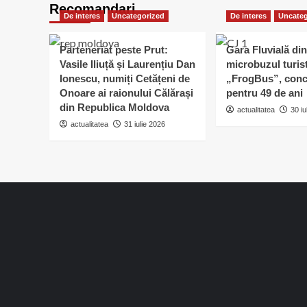
Recomandari
De interes
Uncategorized
De interes
Uncateg
Parteneriat peste Prut:
Gara Fluvială din
Vasile Iliuță și Laurențiu Dan
microbuzul turis
Ionescu, numiți Cetățeni de
„FrogBus”, conc
Onoare ai raionului Călărași
pentru 49 de ani
din Republica Moldova
actualitatea
30 iu
actualitatea
31 iulie 2026