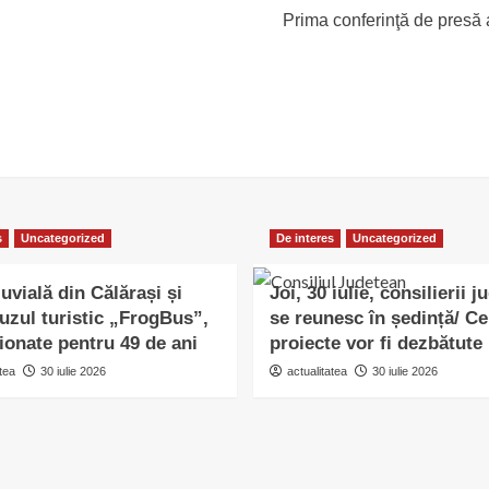
Prima conferinţă de presă 
s
Uncategorized
De interes
Uncategorized
uvială din Călărași și
Joi, 30 iulie, consilierii j
uzul turistic „FrogBus”,
se reunesc în ședință/ Ce
ionate pentru 49 de ani
proiecte vor fi dezbătute
tea
30 iulie 2026
actualitatea
30 iulie 2026