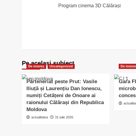
Program cinema 3D Călărași
navigation
Pe acelasi subiect
De interes
Uncategorized
De intere
Parteneriat peste Prut: Vasile
Gara Fl
Iliuță și Laurențiu Dan Ionescu,
microb
numiți Cetățeni de Onoare ai
conces
raionului Călărași din Republica
actualita
Moldova
actualitatea
31 iulie 2026