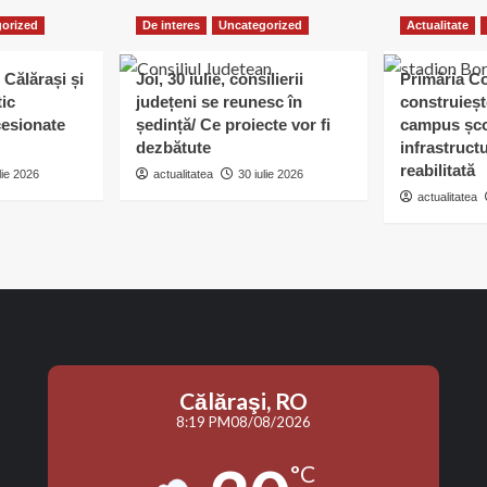
orized
De interes
Uncategorized
Actualitate
 Călărași și
Joi, 30 iulie, consilierii
Primăria C
tic
județeni se reunesc în
construieșt
esionate
ședință/ Ce proiecte vor fi
campus șco
dezbătute
infrastruct
reabilitată
lie 2026
actualitatea
30 iulie 2026
actualitatea
Călăraşi, RO
8:19 PM
08/08/2026
°C