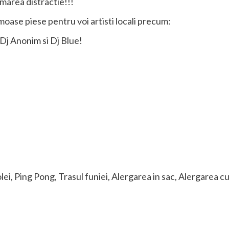
marea distractie!!!
moase piese pentru voi artisti locali precum:
Dj Anonim si Dj Blue!
ei, Ping Pong, Trasul funiei, Alergarea in sac, Alergarea cu o
!