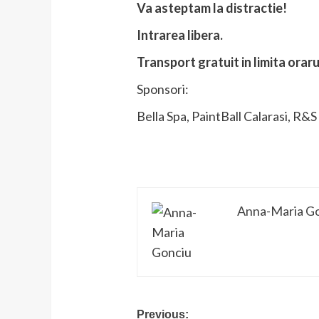
Va asteptam la distractie!
Intrarea libera.
Transport gratuit in limita oraru
Sponsori:
Bella Spa, PaintBall Calarasi, R&
Anna-Maria G
Post
Previous: