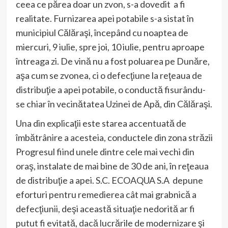
ceea ce părea doar un zvon, s-a dovedit a fi
realitate. Furnizarea apei potabile s-a sistat în
municipiul Călăraşi, începând cu noaptea de
miercuri, 9 iulie, spre joi, 10 iulie, pentru aproape
întreaga zi. De vină nu a fost poluarea pe Dunăre,
aşa cum se zvonea, ci o defecţiune la reţeaua de
distribuţie a apei potabile, o conductă fisurându-
se chiar în vecinătatea Uzinei de Apă, din Călăraşi.
Una din explicaţii este starea accentuată de
îmbătrânire a acesteia, conductele din zona străzii
Progresul fiind unele dintre cele mai vechi din
oraş, instalate de mai bine de 30 de ani, în reţeaua
de distribuţie a apei. S.C. ECOAQUA S.A depune
eforturi pentru remedierea cât mai grabnică a
defecţiunii, deşi această situaţie nedorită ar fi
putut fi evitată, dacă lucrările de modernizare şi