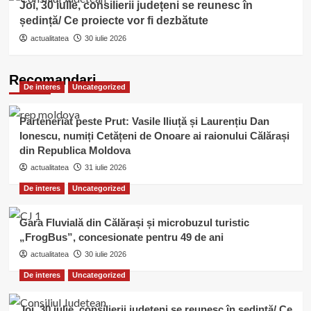
Joi, 30 iulie, consilierii județeni se reunesc în
ședință/ Ce proiecte vor fi dezbătute
actualitatea
30 iulie 2026
Recomandari
De interes
Uncategorized
Parteneriat peste Prut: Vasile Iliuță și Laurențiu Dan
Ionescu, numiți Cetățeni de Onoare ai raionului Călărași
din Republica Moldova
actualitatea
31 iulie 2026
De interes
Uncategorized
Gara Fluvială din Călărași și microbuzul turistic
„FrogBus”, concesionate pentru 49 de ani
actualitatea
30 iulie 2026
De interes
Uncategorized
Joi, 30 iulie, consilierii județeni se reunesc în ședință/ Ce