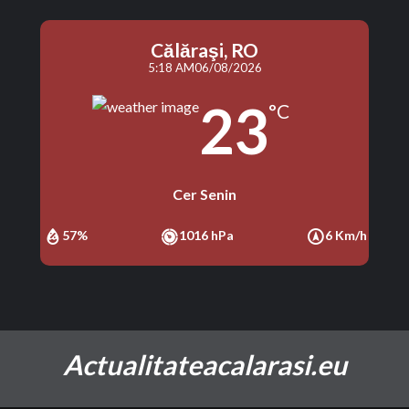
Călăraşi, RO
5:18 AM
06/08/2026
23
°C
Cer Senin
57%
1016 hPa
6 Km/h
Actualitateacalarasi.eu