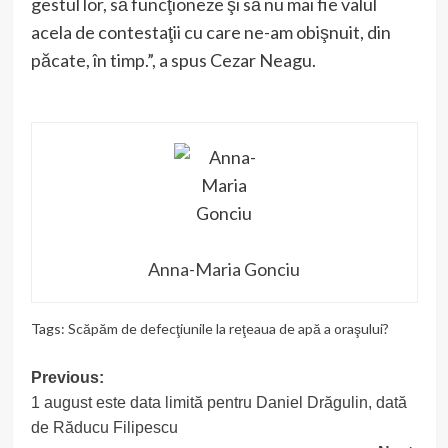
gestul lor, să funcţioneze şi să nu mai fie valul
acela de contestaţii cu care ne-am obişnuit, din
păcate, în timp.”, a spus Cezar Neagu.
Anna-Maria Gonciu
Tags:
Scăpăm de defecţiunile la reţeaua de apă a oraşului?
Post
Previous:
1 august este data limită pentru Daniel Drăgulin, dată
navigation
de Răducu Filipescu