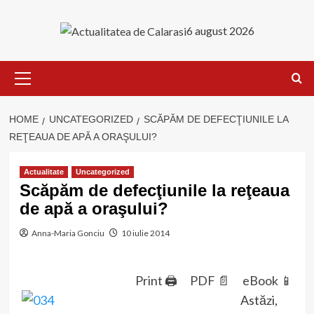
Skip
to
6 august 2026
content
Primary
Menu
HOME
UNCATEGORIZED
SCĂPĂM DE DEFECŢIUNILE LA
REŢEAUA DE APĂ A ORAŞULUI?
Actualitate
Uncategorized
Scăpăm de defecţiunile la reţeaua
de apă a oraşului?
Anna-Maria Gonciu
10 iulie 2014
Print 🖨
PDF 📄
eBook 📱
Astăzi,