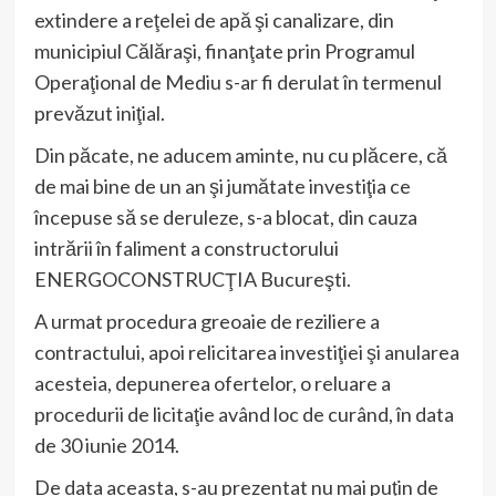
extindere a reţelei de apă şi canalizare, din
municipiul Călăraşi, finanţate prin Programul
Operaţional de Mediu s-ar fi derulat în termenul
prevăzut iniţial.
Din păcate, ne aducem aminte, nu cu plăcere, că
de mai bine de un an şi jumătate investiţia ce
începuse să se deruleze, s-a blocat, din cauza
intrării în faliment a constructorului
ENERGOCONSTRUCŢIA Bucureşti.
A urmat procedura greoaie de reziliere a
contractului, apoi relicitarea investiţiei şi anularea
acesteia, depunerea ofertelor, o reluare a
procedurii de licitaţie având loc de curând, în data
de 30 iunie 2014.
De data aceasta, s-au prezentat nu mai puţin de