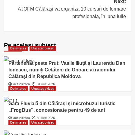
Next:
AJOFM Călăraşi va organiza 10 cursuri de formare
profesională, în luna iulie
Pe acelasi subiect
De interes
Uncategorized
Parteneriat peste Prut: Vasile Iliuță și Laurențiu Dan
Ionescu, numiți Cetățeni de Onoare ai raionului
Călărași din Republica Moldova
actualitatea
31 iulie 2026
De interes
Uncategorized
Gara Fluvială din Călărași și microbuzul turistic
„FrogBus”, concesionate pentru 49 de ani
actualitatea
30 iulie 2026
De interes
Uncategorized