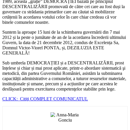
1989, aceasta „grație” DEMOCRAȚIEI bazată pe principiul
DESCENTRALIZĂRII promovată de către cei care au fost duși la
guvernare cu strădania primarilor care au căutat să mobilizeze
cetățenii în acordarea votului celor în care chiar credeau că vor
binele comunelor noastre.
Suntem la aproape 15 luni de la schimbarea guvernării din 7 mai
2012 și la peste o jumătate de an de la acordarea încrederii ultimului
Guvern, la data de 21 decembrie 2012, condus de Excelența Sa,
Domnul Victor-Viorel PONTA, și, DEZILUZIA ESTE
GENERALĂ!
Sub umbrela DEMOCRAȚIEI și a DESCENTRALIZĂRII, prost
înțelese și chiar și mai prost aplicate, printr-o abordare sistematică şi
metodică, din partea Guvernului României, asistăm la subminarea
capacității administrative a comunelor, a tuturor resurselor materiale,
instituționale și umane, precum și a acțiunilor pe care acestea le
desfășoară pentru exercitarea competenţelor stabilite prin lege.
CLICK: Citiţi COMPLET COMUNICATUL