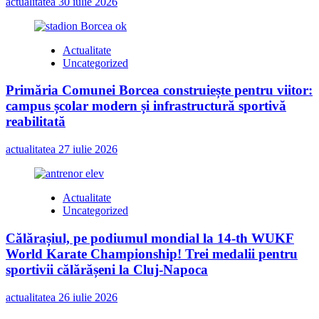
actualitatea
30 iulie 2026
Actualitate
Uncategorized
Primăria Comunei Borcea construiește pentru viitor:
campus școlar modern și infrastructură sportivă
reabilitată
actualitatea
27 iulie 2026
Actualitate
Uncategorized
Călărașiul, pe podiumul mondial la 14-th WUKF
World Karate Championship! Trei medalii pentru
sportivii călărășeni la Cluj-Napoca
actualitatea
26 iulie 2026