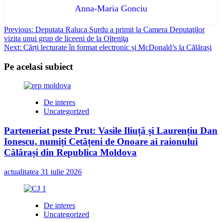
Anna-Maria Gonciu
Post
Previous:
Deputata Raluca Surdu a primit la Camera Deputaţilor
vizita unui grup de liceeni de la Olteniţa
navigation
Next:
Cărți lecturate în format electronic și McDonald’s la Călărași
Pe acelasi subiect
De interes
Uncategorized
Parteneriat peste Prut: Vasile Iliuță și Laurențiu Dan
Ionescu, numiți Cetățeni de Onoare ai raionului
Călărași din Republica Moldova
actualitatea
31 iulie 2026
De interes
Uncategorized