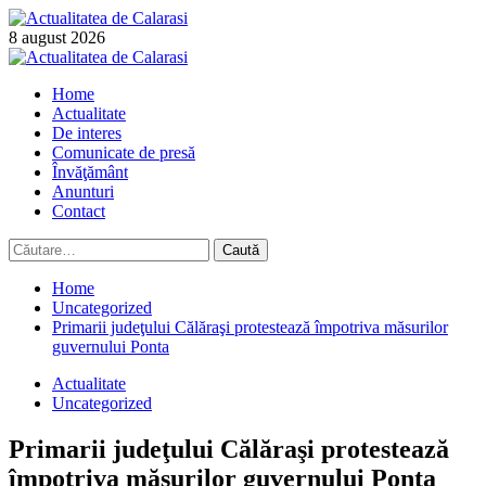
Skip
to
8 august 2026
content
Primary
Menu
Home
Actualitate
De interes
Comunicate de presă
Învăţământ
Anunturi
Contact
Caută
după:
Home
Uncategorized
Primarii judeţului Călăraşi protestează împotriva măsurilor
guvernului Ponta
Actualitate
Uncategorized
Primarii judeţului Călăraşi protestează
împotriva măsurilor guvernului Ponta