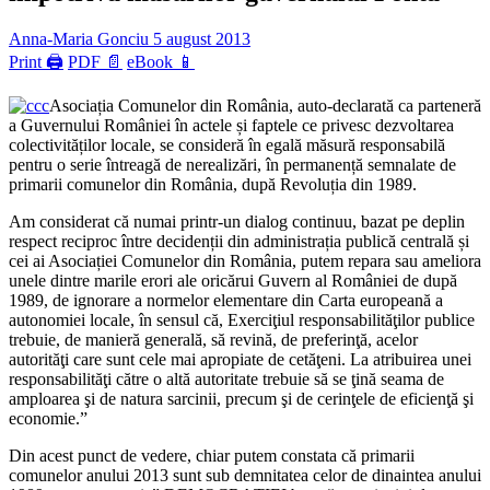
Anna-Maria Gonciu
5 august 2013
Print 🖨
PDF 📄
eBook 📱
Asociația Comunelor din România, auto-declarată ca parteneră
a Guvernului României în actele și faptele ce privesc dezvoltarea
colectivităților locale, se consideră în egală măsură responsabilă
pentru o serie întreagă de nerealizări, în permanență semnalate de
primarii comunelor din România, după Revoluția din 1989.
Am considerat că numai printr-un dialog continuu, bazat pe deplin
respect reciproc între decidenții din administrația publică centrală și
cei ai Asociației Comunelor din România, putem repara sau ameliora
unele dintre marile erori ale oricărui Guvern al României de după
1989, de ignorare a normelor elementare din Carta europeană a
autonomiei locale, în sensul că, Exerciţiul responsabilităţilor publice
trebuie, de manieră generală, să revină, de preferinţă, acelor
autorităţi care sunt cele mai apropiate de cetăţeni. La atribuirea unei
responsabilităţi către o altă autoritate trebuie să se ţină seama de
amploarea şi de natura sarcinii, precum şi de cerinţele de eficienţă şi
economie.”
Din acest punct de vedere, chiar putem constata că primarii
comunelor anului 2013 sunt sub demnitatea celor de dinaintea anului