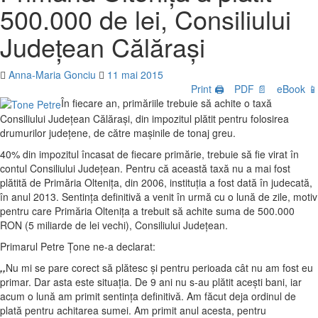
500.000 de lei, Consiliului
Județean Călărași
Anna-Maria Gonciu
11 mai 2015
Print 🖨
PDF 📄
eBook 📱
În fiecare an, primăriile trebuie să achite o taxă
Consiliului Județean Călărași, din impozitul plătit pentru folosirea
drumurilor județene, de către mașinile de tonaj greu.
40% din impozitul încasat de fiecare primărie, trebuie să fie virat în
contul Consiliului Județean. Pentru că această taxă nu a mai fost
plătită de Primăria Oltenița, din 2006, instituția a fost dată în judecată,
în anul 2013. Sentința definitivă a venit în urmă cu o lună de zile, motiv
pentru care Primăria Oltenița a trebuit să achite suma de 500.000
RON (5 miliarde de lei vechi), Consiliului Județean.
Primarul Petre Țone ne-a declarat:
,,
Nu mi se pare corect să plătesc și pentru perioada cât nu am fost eu
primar. Dar asta este situația. De 9 ani nu s-au plătit acești bani, iar
acum o lună am primit sentința definitivă. Am făcut deja ordinul de
plată pentru achitarea sumei. Am primit anul acesta, pentru