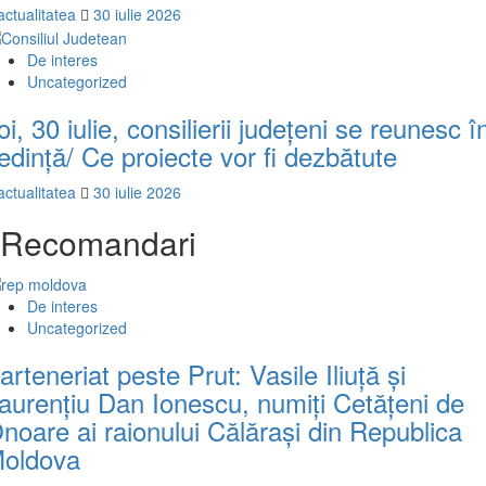
actualitatea
30 iulie 2026
De interes
Uncategorized
oi, 30 iulie, consilierii județeni se reunesc î
edință/ Ce proiecte vor fi dezbătute
actualitatea
30 iulie 2026
Recomandari
De interes
Uncategorized
arteneriat peste Prut: Vasile Iliuță și
aurențiu Dan Ionescu, numiți Cetățeni de
noare ai raionului Călărași din Republica
oldova