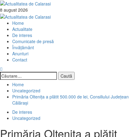
Skip
to
8 august 2026
content
Primary
Menu
Home
Actualitate
De interes
Comunicate de presă
Învăţământ
Anunturi
Contact
Caută
după:
Home
Uncategorized
Primăria Oltenița a plătit 500.000 de lei, Consiliului Județean
Călărași
De interes
Uncategorized
Primăria Oltenița a plătit