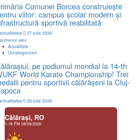
rimăria Comunei Borcea construiește
entru viitor: campus școlar modern și
nfrastructură sportivă reabilitată
actualitatea
27 iulie 2026
Actualitate
Uncategorized
ălărașiul, pe podiumul mondial la 14-th
UKF World Karate Championship! Trei
edalii pentru sportivii călărășeni la Cluj-
apoca
actualitatea
26 iulie 2026
Călăraşi, RO
1:18 PM
08/08/2026