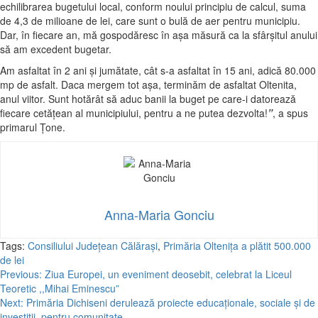
echilibrarea bugetului local, conform noului principiu de calcul, suma
de 4,3 de milioane de lei, care sunt o bulă de aer pentru municipiu.
Dar, în fiecare an, mă gospodăresc în așa măsură ca la sfârșitul anului
să am excedent bugetar.
Am asfaltat în 2 ani și jumătate, cât s-a asfaltat în 15 ani, adică 80.000
mp de asfalt. Daca mergem tot așa, terminăm de asfaltat Oltenita,
anul viitor. Sunt hotărât să aduc banii la buget pe care-i datorează
fiecare cetățean al municipiului, pentru a ne putea dezvolta!
”
, a spus
primarul Țone.
Anna-Maria Gonciu
Tags:
Consiliului Județean Călărași
,
Primăria Oltenița a plătit 500.000
de lei
Post
Previous:
Ziua Europei, un eveniment deosebit, celebrat la Liceul
Teoretic ,,Mihai Eminescu”
navigation
Next:
Primăria Dichiseni derulează proiecte educaționale, sociale și de
investiții, pentru comunitate