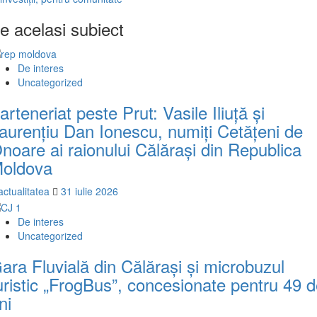
e acelasi subiect
De interes
Uncategorized
arteneriat peste Prut: Vasile Iliuță și
aurențiu Dan Ionescu, numiți Cetățeni de
noare ai raionului Călărași din Republica
oldova
actualitatea
31 iulie 2026
De interes
Uncategorized
ara Fluvială din Călărași și microbuzul
uristic „FrogBus”, concesionate pentru 49 
ni