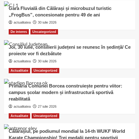
Gara Fluvială din Călărași și microbuzul turistic
„FrogBus”, concesionate pentru 49 de ani
actualitatea
30 iulie 2026
De interes
Uncategorized
Joi, 30 iulie, consilierii județeni se reunesc în ședință/ Ce
proiecte vor fi dezbătute
actualitatea
30 iulie 2026
Actualitate
Uncategorized
Primăria Comunei Borcea construiește pentru viitor:
campus școlar modern și infrastructură sportivă
reabilitată
actualitatea
27 iulie 2026
Actualitate
Uncategorized
Călărașiul, pe podiumul mondial la 14-th WUKF World
Karate Championship! Trei medalii pentru sportivii