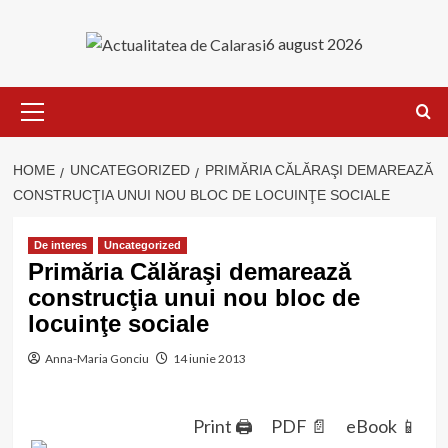
Skip
to
6 august 2026
content
Primary
Menu
HOME
UNCATEGORIZED
PRIMĂRIA CĂLĂRAŞI DEMAREAZĂ
CONSTRUCŢIA UNUI NOU BLOC DE LOCUINŢE SOCIALE
De interes
Uncategorized
Primăria Călăraşi demarează
construcţia unui nou bloc de
locuinţe sociale
Anna-Maria Gonciu
14 iunie 2013
Print 🖨
PDF 📄
eBook 📱