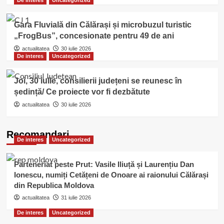
De interes
Uncategorized
Gara Fluvială din Călărași și microbuzul turistic
„FrogBus”, concesionate pentru 49 de ani
actualitatea
30 iulie 2026
De interes
Uncategorized
Joi, 30 iulie, consilierii județeni se reunesc în
ședință/ Ce proiecte vor fi dezbătute
actualitatea
30 iulie 2026
Recomandari
De interes
Uncategorized
Parteneriat peste Prut: Vasile Iliuță și Laurențiu Dan
Ionescu, numiți Cetățeni de Onoare ai raionului Călărași
din Republica Moldova
actualitatea
31 iulie 2026
De interes
Uncategorized