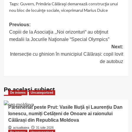
Tags:
Guvern
,
Primăria Călăraşi demarează construcţia unui
nou bloc de locuinţe sociale
,
viceprimarul Marius Dulce
Post
Previous:
Copiii de la Asociaţia ,,Noi orizonturi“ au obţinut
navigation
medalii la Jocurile Naţionale “Special Olympics”
Next:
Intersecție cu ghinion în municipiul Călărași: copil lovit
de autobuz
Pe acelasi subiect
De interes
Uncategorized
Parteneriat peste Prut: Vasile Iliuță și Laurențiu Dan
Ionescu, numiți Cetățeni de Onoare ai raionului
Călărași din Republica Moldova
actualitatea
31 iulie 2026