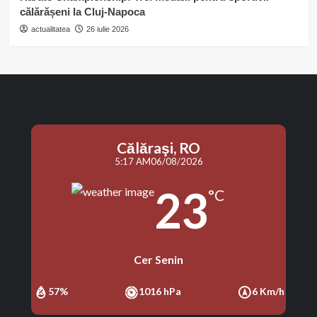
călărășeni la Cluj-Napoca
actualitatea
26 iulie 2026
Călăraşi, RO
5:17 AM
06/08/2026
23
°C
Cer Senin
57%
1016 hPa
6 Km/h