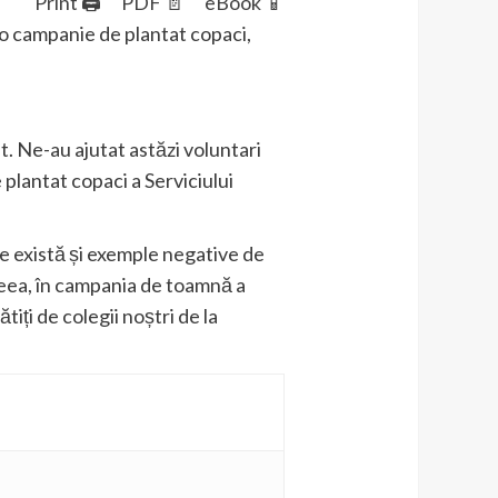
Print 🖨
PDF 📄
eBook 📱
t o campanie de plantat copaci,
t. Ne-au ajutat astăzi voluntari
plantat copaci a Serviciului
te există și exemple negative de
 aceea, în campania de toamnă a
tiți de colegii noștri de la