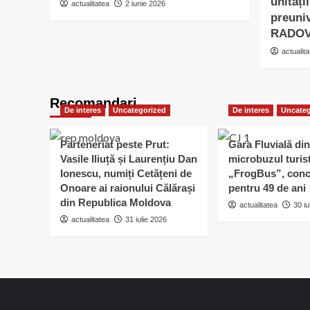
unități
actualitatea
2 iunie 2026
preuniv
RADO
actualita
Recomandari
De interes
Uncategorized
De interes
Uncateg
Parteneriat peste Prut:
Gara Fluvială din
Vasile Iliuță și Laurențiu Dan
microbuzul turis
Ionescu, numiți Cetățeni de
„FrogBus”, conc
Onoare ai raionului Călărași
pentru 49 de ani
din Republica Moldova
actualitatea
30 iu
actualitatea
31 iulie 2026