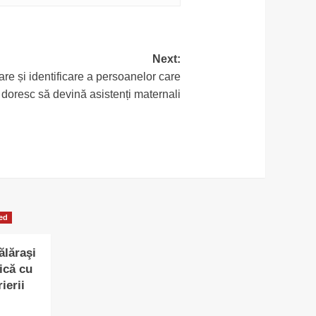
Next:
e și identificare a persoanelor care
doresc să devină asistenți maternali
ed
ălăraşi
ică cu
ierii