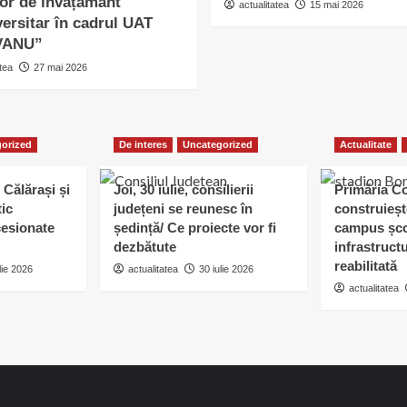
lor de învățământ
actualitatea
15 mai 2026
ersitar în cadrul UAT
VANU”
tea
27 mai 2026
orized
De interes
Uncategorized
Actualitate
 Călărași și
Joi, 30 iulie, consilierii
Primăria C
tic
județeni se reunesc în
construieșt
esionate
ședință/ Ce proiecte vor fi
campus șco
dezbătute
infrastruct
reabilitată
lie 2026
actualitatea
30 iulie 2026
actualitatea