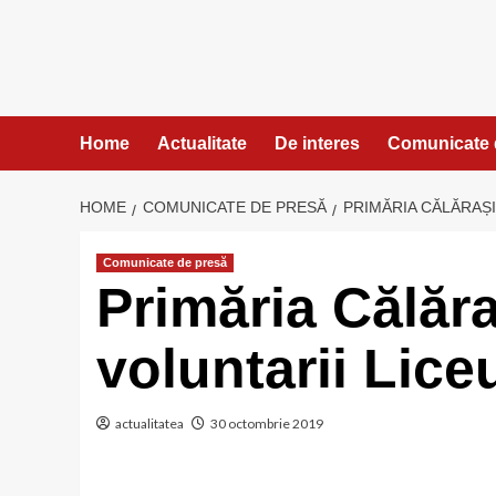
Skip
to
content
Home
Actualitate
De interes
Comunicate 
HOME
COMUNICATE DE PRESĂ
PRIMĂRIA CĂLĂRAȘI
Comunicate de presă
Primăria Călăra
voluntarii Lic
actualitatea
30 octombrie 2019