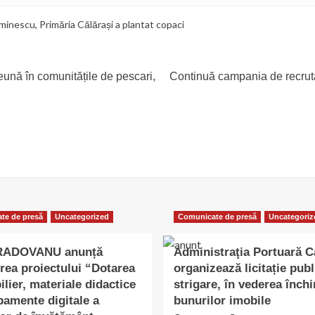
 Eminescu
,
Primăria Călărași a plantat copaci
eună în comunitățile de pescari,
Continuă campania de recrutar
te de presă
Uncategorized
Comunicate de presă
Uncategoriz
 RADOVANU anunță
Administraţia Portuară C
rea proiectului “Dotarea
organizează licitație publ
lier, materiale didactice
strigare, în vederea închir
pamente digitale a
bunurilor imobile