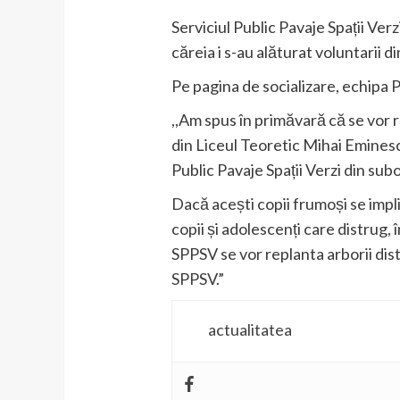
Serviciul Public Pavaje Spații Ver
căreia i s-au alăturat voluntarii 
Pe pagina de socializare, echipa P
,,Am spus în primăvară că se vor 
din Liceul Teoretic Mihai Eminesc
Public Pavaje Spații Verzi din sub
Dacă acești copii frumoși se impl
copii și adolescenți care distrug, 
SPPSV se vor replanta arborii distru
SPPSV.”
actualitatea