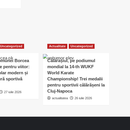
Uncategorized
Actualitate
Uncategorized
omunei Borcea
Călărașiul, pe podiumul
e pentru viitor:
mondial la 14-th WUKF
lar modern și
World Karate
ură sportivă
Championship! Trei medalii
pentru sportivii călărășeni la
Cluj-Napoca
27 iulie 2026
actualitatea
26 iulie 2026