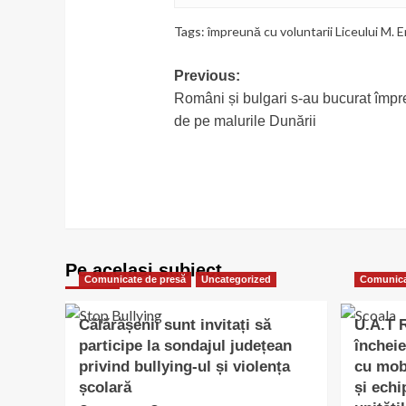
Tags:
împreună cu voluntarii Liceului M.
Post
Previous:
Români și bulgari s-au bucurat împr
navigation
de pe malurile Dunării
Pe acelasi subiect
Comunicate de presă
Uncategorized
Comunica
Călărășenii sunt invitați să
U.A.T
participe la sondajul județean
încheie
privind bullying-ul și violența
cu mobi
școlară
și echi