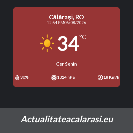
Călăraşi, RO
12:54 PM
06/08/2026
34
°C
Cer Senin
30%
1014 hPa
18 Km/h
Actualitateacalarasi.eu