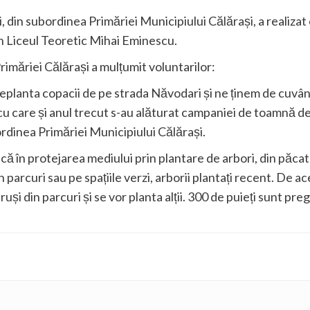
zi, din subordinea Primăriei Municipiului Călărași, a realiza
din Liceul Teoretic Mihai Eminescu.
rimăriei Călărași a mulțumit voluntarilor:
replanta copacii de pe strada Năvodari și ne ținem de cuvân
u care și anul trecut s-au alăturat campaniei de toamnă de 
ordinea Primăriei Municipiului Călărași.
ică în protejarea mediului prin plantare de arbori, din păca
în parcuri sau pe spațiile verzi, arborii plantați recent. De
și din parcuri și se vor planta alții. 300 de puieți sunt pregă