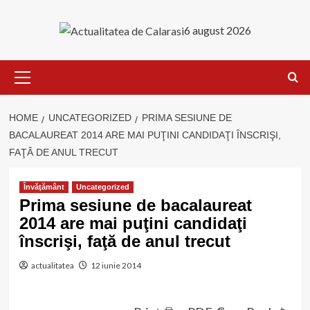
Skip
to
6 august 2026
content
Primary
Menu
HOME
UNCATEGORIZED
PRIMA SESIUNE DE
BACALAUREAT 2014 ARE MAI PUŢINI CANDIDAŢI ÎNSCRIŞI,
FAŢĂ DE ANUL TRECUT
Învăţământ
Uncategorized
Prima sesiune de bacalaureat
2014 are mai puţini candidaţi
înscrişi, faţă de anul trecut
actualitatea
12 iunie 2014