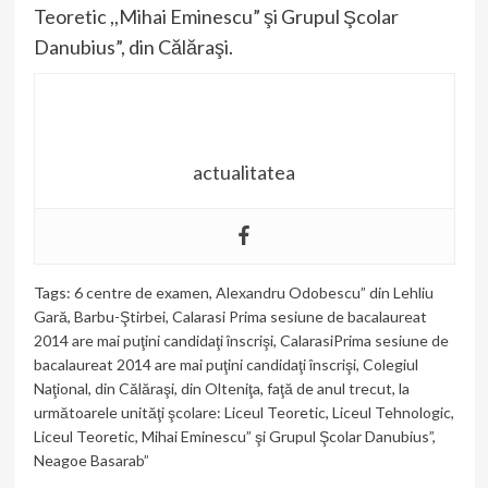
Teoretic ,,Mihai Eminescu” şi Grupul Şcolar
Danubius”, din Călăraşi.
actualitatea
Tags:
6 centre de examen
,
Alexandru Odobescu” din Lehliu
Gară
,
Barbu-Ştirbei
,
Calarasi Prima sesiune de bacalaureat
2014 are mai puţini candidaţi înscrişi
,
CalarasiPrima sesiune de
bacalaureat 2014 are mai puţini candidaţi înscrişi
,
Colegiul
Naţional
,
din Călăraşi
,
din Olteniţa
,
faţă de anul trecut
,
la
următoarele unităţi şcolare: Liceul Teoretic
,
Liceul Tehnologic
,
Liceul Teoretic
,
Mihai Eminescu” şi Grupul Şcolar Danubius”
,
Neagoe Basarab”