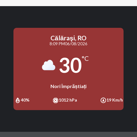
Călăraşi, RO
8:09 PM
06/08/2026
30
°C
Nori Împrăștiați
40%
1012 hPa
19 Km/h