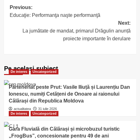
Post
Previous:
Educaţie: Performanţa naşte performanţă
navigation
Next:
La jumătate de mandat, primarul Drăgulin anunță
proiecte importante în derulare
Pe acelasi subiect
De interes
Uncategorized
Parteneriat peste Prut: Vasile Iliuță și Laurențiu Dan
Ionescu, numiți Cetățeni de Onoare ai raionului
Călărași din Republica Moldova
actualitatea
31 iulie 2026
De interes
Uncategorized
Gara Fluvială din Călărași și microbuzul turistic
„FrogBus”, concesionate pentru 49 de ani