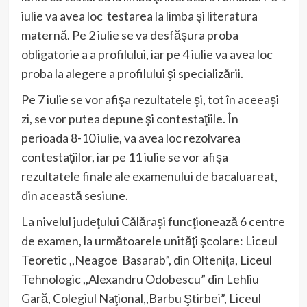
iulie va avea loc testarea la limba şi literatura
maternă. Pe 2 iulie se va desfăşura proba
obligatorie a a profilului, iar pe 4 iulie va avea loc
proba la alegere a profilului şi specializării.
Pe 7 iulie se vor afişa rezultatele şi, tot în aceeaşi
zi, se vor putea depune şi contestaţiile. În
perioada 8-10 iulie, va avea loc rezolvarea
contestaţiilor, iar pe 11 iulie se vor afişa
rezultatele finale ale examenului de bacaluareat,
din această sesiune.
La nivelul judeţului Călăraşi funcţionează 6 centre
de examen, la următoarele unităţi şcolare: Liceul
Teoretic ,,Neagoe Basarab”, din Olteniţa, Liceul
Tehnologic ,,Alexandru Odobescu” din Lehliu
Gară, Colegiul Naţional,,Barbu Ştirbei”, Liceul