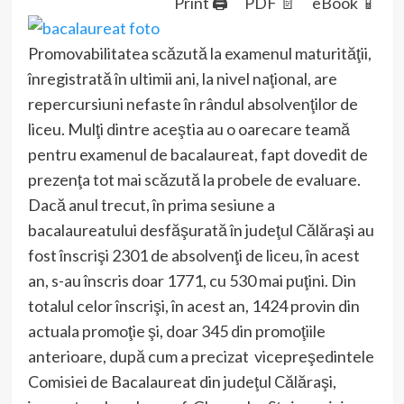
Print 🖨
PDF 📄
eBook 📱
Promovabilitatea scăzută la examenul maturităţii,
înregistrată în ultimii ani, la nivel naţional, are
repercursiuni nefaste în rândul absolvenţilor de
liceu. Mulţi dintre aceştia au o oarecare teamă
pentru examenul de bacalaureat, fapt dovedit de
prezenţa tot mai scăzută la probele de evaluare.
Dacă anul trecut, în prima sesiune a
bacalaureatului desfăşurată în judeţul Călăraşi au
fost înscrişi 2301 de absolvenţi de liceu, în acest
an, s-au înscris doar 1771, cu 530 mai puţini. Din
totalul celor înscrişi, în acest an, 1424 provin din
actuala promoţie şi, doar 345 din promoţiile
anterioare, după cum a precizat vicepreşedintele
Comisiei de Bacalaureat din judeţul Călăraşi,