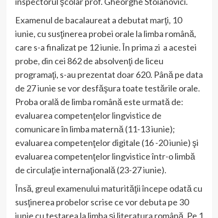
inspectorul şcolar prof. Gheorghe Stoianovici.
Examenul de bacalaureat a debutat marţi, 10
iunie, cu susţinerea probei orale la limba română,
care s-a finalizat pe 12 iunie. În prima zi a acestei
probe, din cei 862 de absolvenţi de liceu
programaţi, s-au prezentat doar 620. Până pe data
de 27 iunie se vor desfăşura toate testările orale.
Proba orală de limba română este urmată de:
evaluarea competenţelor lingvistice de
comunicare în limba maternă (11-13 iunie);
evaluarea competenţelor digitale (16 -20 iunie) şi
evaluarea competenţelor lingvistice într-o limbă
de circulaţie internaţională (23-27 iunie).
Însă, greul examenului maturităţii începe odată cu
susţinerea probelor scrise ce vor debuta pe 30
iunie cu testarea la limba şi literatura română. Pe 1