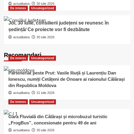
actualitatea
30 iulie 2026
De interes
Uncategorized
Joi, 30 iulie, consilierii județeni se reunesc în
ședință/ Ce proiecte vor fi dezbătute
actualitatea
30 iulie 2026
Recomandari
De interes
Uncategorized
Parteneriat peste Prut: Vasile Iliuță și Laurențiu Dan
Ionescu, numiți Cetățeni de Onoare ai raionului Călărași
din Republica Moldova
actualitatea
31 iulie 2026
De interes
Uncategorized
Gara Fluvială din Călărași și microbuzul turistic
„FrogBus”, concesionate pentru 49 de ani
actualitatea
30 iulie 2026