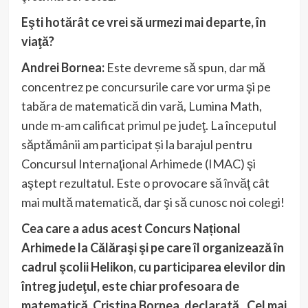
Eşti hotărât ce vrei să urmezi mai departe, în
viaţă?
Andrei Bornea:
Este devreme să spun, dar mă
concentrez pe concursurile care vor urma şi pe
tabăra de matematică din vară, Lumina Math,
unde m-am calificat primul pe judeţ. La începutul
săptămânii am participat și la barajul pentru
Concursul Internaţional Arhimede (IMAC) şi
aştept rezultatul. Este o provocare să învăţ cât
mai multă matematică, dar şi să cunosc noi colegi!
Cea care a adus acest Concurs Național
Arhimede la Călăraşi şi pe care îl organizează în
cadrul şcolii Helikon, cu participarea elevilor din
întreg judeţul, este chiar profesoara de
matematică, Cristina Bornea, declarată „Cel mai