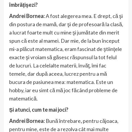
îmbrăţişezi?
Andrei Bornea:
A fost alegerea mea. E drept, că şi
din postura de mamă, dar şi de profesoară la clasă,
a lucrat foarte mult cu mine şi jumătate din merit
spun că este al mamei. Dar mie, de la bun început
mi-a plăcut matematica, eram fascinat de ştiinţele
exacte şi vroiam să găsesc răspunsul la tot felul
de lucruri. La celelalte materii, învăţ, îmi fac
temele, dar după aceea, lucrez pentru a mă
bucura de pasiunea mea: matematica. Este un
hobby, iar eu simt că mă joc făcând probleme de
matematică.
Și atunci, cum te mai joci?
Andrei Bornea:
Bună întrebare
,
pentru căjoaca,
pentru mine, este de a rezolva cât mai multe