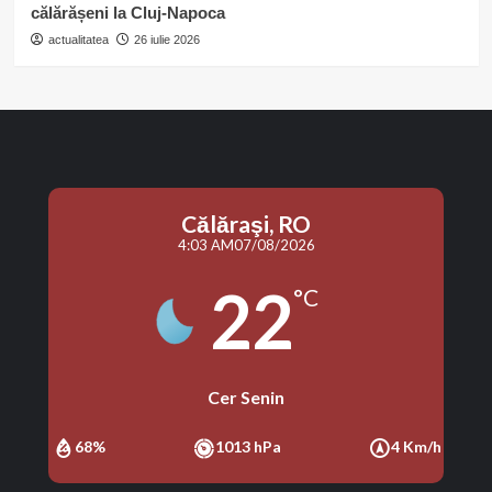
călărășeni la Cluj-Napoca
actualitatea
26 iulie 2026
Călăraşi, RO
4:03 AM
07/08/2026
22
°C
Cer Senin
68%
1013 hPa
4 Km/h