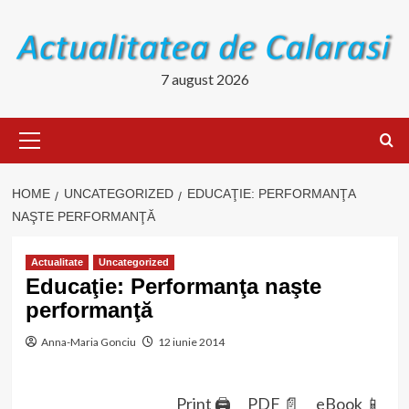
Skip
to
content
7 august 2026
Primary
Menu
HOME
UNCATEGORIZED
EDUCAŢIE: PERFORMANŢA
NAŞTE PERFORMANŢĂ
Actualitate
Uncategorized
Educaţie: Performanţa naşte
performanţă
Anna-Maria Gonciu
12 iunie 2014
Print 🖨
PDF 📄
eBook 📱