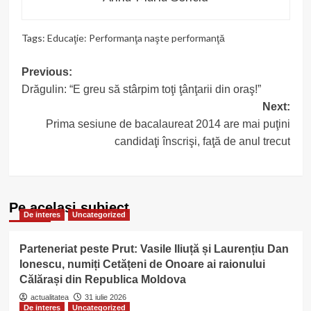
Tags:
Educaţie: Performanţa naşte performanţă
Post
Previous:
Drăgulin: “E greu să stârpim toţi ţânţarii din oraş!”
navigation
Next:
Prima sesiune de bacalaureat 2014 are mai puţini
candidaţi înscrişi, faţă de anul trecut
Pe acelasi subiect
De interes
Uncategorized
Parteneriat peste Prut: Vasile Iliuță și Laurențiu Dan
Ionescu, numiți Cetățeni de Onoare ai raionului
Călărași din Republica Moldova
actualitatea
31 iulie 2026
De interes
Uncategorized