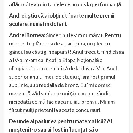
aflăm câteva din tainele ce au dus la performanţă.
Andrei, ştiu că ai obţinut foarte multe premii
şcolare, numai în doi ani.
Andrei Bornea:
Sincer, nu le-am numărat. Pentru
mine este plăcerea de a participa, nu plec cu
gândul să câştig, neapărat! Anul trecut, fiind clasa
a IV-a, m-am calificat la Etapa Naţională a
olimpiadei de matematică de la clasa a V-a. Anul
superior anului meu de studiu şi am fost primul
sub linie, sub medalia de bronz. Eu îmi doresc
mereu să văd subiecte noi şi nu m-am gândit
niciodată ce mă fac dacă nu iau premiu. Mi-am
făcut mulţi prieteni la aceste concursuri.
De unde ai pasiunea pentru matematică? Ai
moştenit-o sau ai fost influenţat să o