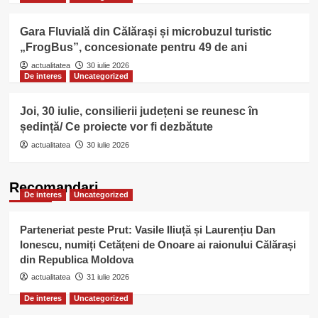
Gara Fluvială din Călărași și microbuzul turistic
„FrogBus”, concesionate pentru 49 de ani
actualitatea
30 iulie 2026
De interes
Uncategorized
Joi, 30 iulie, consilierii județeni se reunesc în
ședință/ Ce proiecte vor fi dezbătute
actualitatea
30 iulie 2026
Recomandari
De interes
Uncategorized
Parteneriat peste Prut: Vasile Iliuță și Laurențiu Dan
Ionescu, numiți Cetățeni de Onoare ai raionului Călărași
din Republica Moldova
actualitatea
31 iulie 2026
De interes
Uncategorized