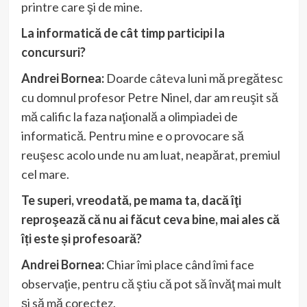
printre care şi de mine.
La informatică de cât timp participi la
concursuri?
Andrei Bornea:
Doarde câteva luni mă pregătesc
cu domnul profesor Petre Ninel, dar am reuşit să
mă calific la faza naţională a olimpiadei de
informatică. Pentru mine e o provocare să
reuşesc acolo unde nu am luat, neapărat, premiul
cel mare.
Te superi, vreodată, pe mama ta, dacă îţi
reproşează că nu ai făcut ceva bine, mai ales că
îți este și profesoară?
Andrei Bornea:
Chiar îmi place când îmi face
observaţie, pentru că ştiu că pot să învăţ mai mult
şi să mă corectez.