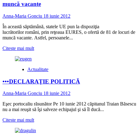
noul
muncă vacante
primar?
Poliţiştii
Anna-Maria Gonciu
18 iunie 2012
se
iau
În această săptămână, statele UE pun la dispoziţia
de
lucrătorilor români, prin reţeaua EURES, o ofertă de 81 de locuri de
nunţile
muncă vacante. Astfel, persoanele...
organizate
în
Read
Citeste mai mult
stradă
more
de
about
rromi
Statele
Actualitate
UE
oferă
•••DECLARAŢIE POLITICĂ
lucrătorilor
români
81
Anna-Maria Gonciu
18 iunie 2012
de
locuri
Eşec portocaliu răsunător Pe 10 iunie 2012 căpitanul Traian Băsescu
de
nu a mai reuşit să îşi salveze echipajul şi să îl ducă...
muncă
Read
Citeste mai mult
vacante
more
about
•••DECLARAŢIE