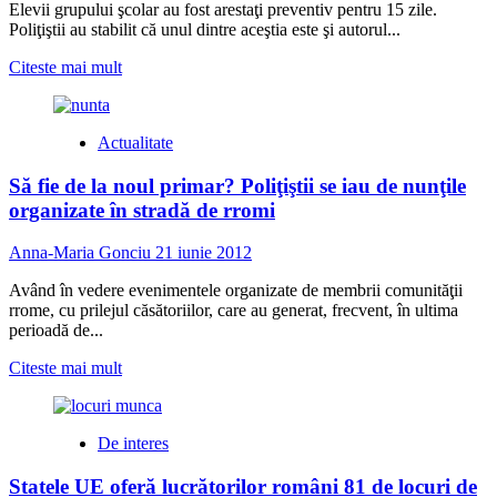
Ştefan
Elevii grupului şcolar au fost arestaţi preventiv pentru 15 zile.
Bănulescu
Poliţiştii au stabilit că unul dintre aceştia este şi autorul...
din
Călăraşi
Read
Citeste mai mult
elevii
more
sunt
about
lăsaţi
Elevii
Actualitate
să
care
întreţină
au
Să fie de la noul primar? Poliţiştii se iau de nunţile
raporturi
violat-
sexuale
o
organizate în stradă de rromi
în
pe
internat
eleva
Anna-Maria Gonciu
21 iunie 2012
de
la
Având în vedere evenimentele organizate de membrii comunităţii
grupul
rrome, cu prilejul căsătoriilor, care au generat, frecvent, în ultima
şcolar
perioadă de...
Şt.
Bănulescu
Read
Citeste mai mult
au
more
fost
about
arestaţi
Să
De interes
fie
de
Statele UE oferă lucrătorilor români 81 de locuri de
la