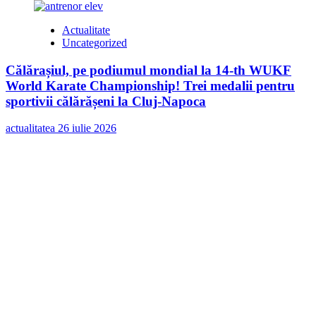
Actualitate
Uncategorized
Călărașiul, pe podiumul mondial la 14-th WUKF
World Karate Championship! Trei medalii pentru
sportivii călărășeni la Cluj-Napoca
actualitatea
26 iulie 2026