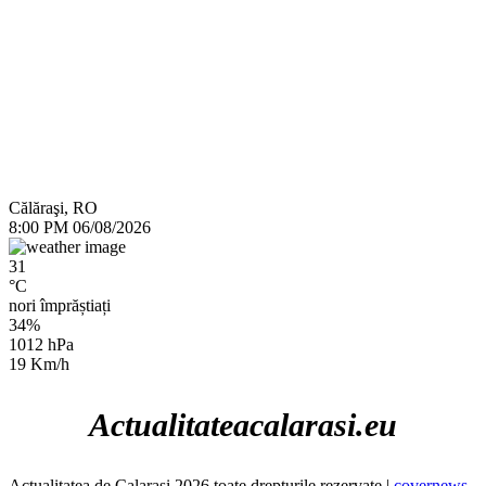
Călăraşi, RO
8:00 PM
06/08/2026
31
°C
nori împrăștiați
34%
1012 hPa
19 Km/h
Actualitateacalarasi.eu
Actualitatea de Calarasi 2026 toate drepturile rezervate
|
covernews