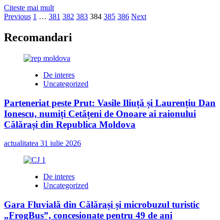
Read
Citeste mai mult
Paginație
more
Previous
1
…
381
382
383
384
385
386
Next
about
articole
Milescu
Recomandari
a
crezut
până
în
De interes
ultima
Uncategorized
clipă,
că
Parteneriat peste Prut: Vasile Iliuță și Laurențiu Dan
va
Ionescu, numiți Cetățeni de Onoare ai raionului
fi
câştigător
Călărași din Republica Moldova
actualitatea
31 iulie 2026
De interes
Uncategorized
Gara Fluvială din Călărași și microbuzul turistic
„FrogBus”, concesionate pentru 49 de ani