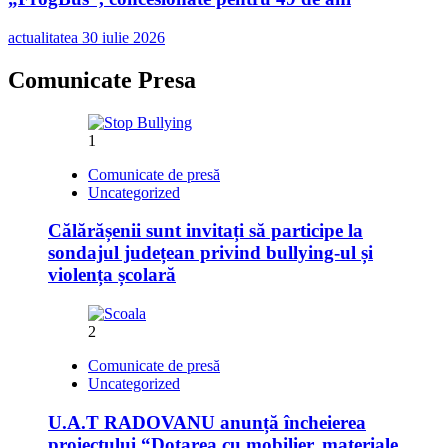
actualitatea
30 iulie 2026
Comunicate Presa
1
Comunicate de presă
Uncategorized
Călărășenii sunt invitați să participe la
sondajul județean privind bullying-ul și
violența școlară
2
Comunicate de presă
Uncategorized
U.A.T RADOVANU anunță încheierea
proiectului “Dotarea cu mobilier, materiale