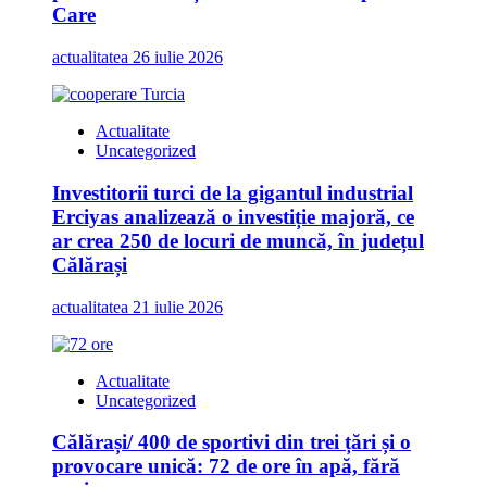
Care
actualitatea
26 iulie 2026
Actualitate
Uncategorized
Investitorii turci de la gigantul industrial
Erciyas analizează o investiție majoră, ce
ar crea 250 de locuri de muncă, în județul
Călărași
actualitatea
21 iulie 2026
Actualitate
Uncategorized
Călărași/ 400 de sportivi din trei țări și o
provocare unică: 72 de ore în apă, fără