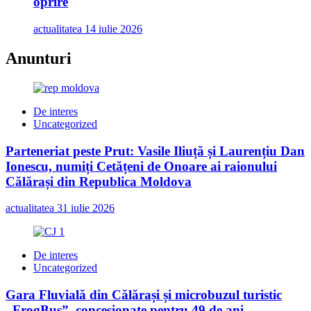
oprire
actualitatea
14 iulie 2026
Anunturi
De interes
Uncategorized
Parteneriat peste Prut: Vasile Iliuță și Laurențiu Dan
Ionescu, numiți Cetățeni de Onoare ai raionului
Călărași din Republica Moldova
actualitatea
31 iulie 2026
De interes
Uncategorized
Gara Fluvială din Călărași și microbuzul turistic
„FrogBus”, concesionate pentru 49 de ani