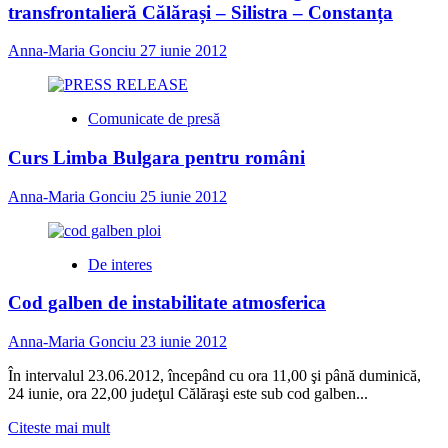
atac
transfrontalieră Călărași – Silistra – Constanța
în
prima
Anna-Maria Gonciu
27 iunie 2012
sa
apariţie,
de
după
Comunicate de presă
alegeri
Curs Limba Bulgara pentru români
Anna-Maria Gonciu
25 iunie 2012
De interes
Cod galben de instabilitate atmosferica
Anna-Maria Gonciu
23 iunie 2012
În intervalul 23.06.2012, începând cu ora 11,00 şi până duminică,
24 iunie, ora 22,00 judeţul Călăraşi este sub cod galben...
Read
Citeste mai mult
more