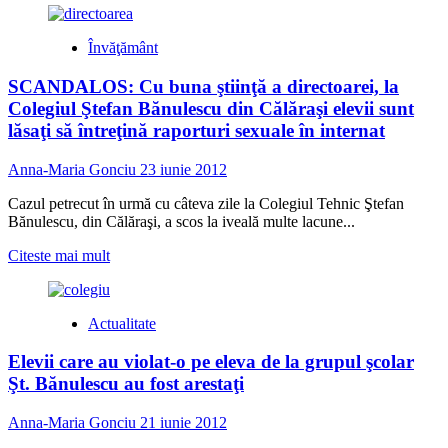
about
Cod
Învăţământ
galben
de
SCANDALOS: Cu buna ştiinţă a directoarei, la
instabilitate
atmosferica
Colegiul Ştefan Bănulescu din Călăraşi elevii sunt
lăsaţi să întreţină raporturi sexuale în internat
Anna-Maria Gonciu
23 iunie 2012
Cazul petrecut în urmă cu câteva zile la Colegiul Tehnic Ştefan
Bănulescu, din Călăraşi, a scos la iveală multe lacune...
Read
Citeste mai mult
more
about
SCANDALOS:
Actualitate
Cu
buna
Elevii care au violat-o pe eleva de la grupul şcolar
ştiinţă
a
Şt. Bănulescu au fost arestaţi
directoarei,
la
Anna-Maria Gonciu
21 iunie 2012
Colegiul