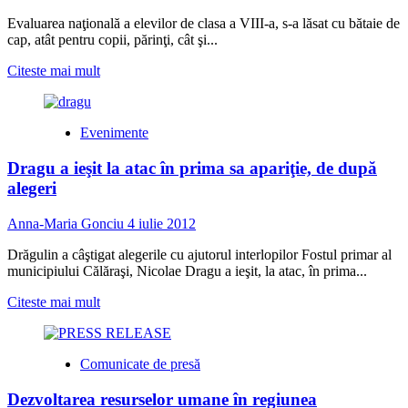
Evaluarea naţională a elevilor de clasa a VIII-a, s-a lăsat cu bătaie de
cap, atât pentru copii, părinţi, cât şi...
Read
Citeste mai mult
more
about
Evaluarea
Evenimente
„subiectivă”
a
Dragu a ieşit la atac în prima sa apariţie, de după
elevilor,
cu
alegeri
repetiţie
Anna-Maria Gonciu
4 iulie 2012
Drăgulin a câştigat alegerile cu ajutorul interlopilor Fostul primar al
municipiului Călăraşi, Nicolae Dragu a ieşit, la atac, în prima...
Read
Citeste mai mult
more
about
Dragu
Comunicate de presă
a
ieşit
Dezvoltarea resurselor umane în regiunea
la