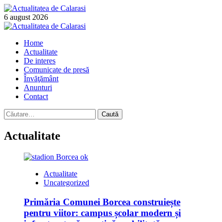
Skip
to
6 august 2026
content
Primary
Menu
Home
Actualitate
De interes
Comunicate de presă
Învăţământ
Anunturi
Contact
Caută
după:
Actualitate
Actualitate
Uncategorized
Primăria Comunei Borcea construiește
pentru viitor: campus școlar modern și