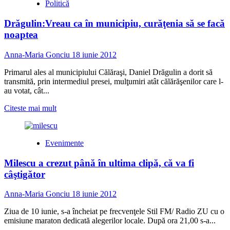
Politică
POLITICĂ
Drăgulin:Vreau ca în municipiu, curăţenia să se facă
noaptea
Anna-Maria Gonciu
18 iunie 2012
Primarul ales al municipiului Călăraşi, Daniel Drăgulin a dorit să
transmită, prin intermediul presei, mulţumiri atât călărăşenilor care l-
au votat, cât...
Read
Citeste mai mult
more
about
Drăgulin:Vreau
Evenimente
ca
în
Milescu a crezut până în ultima clipă, că va fi
municipiu,
curăţenia
câştigător
să
se
Anna-Maria Gonciu
18 iunie 2012
facă
noaptea
Ziua de 10 iunie, s-a încheiat pe frecvenţele Stil FM/ Radio ZU cu o
emisiune maraton dedicată alegerilor locale. După ora 21,00 s-a...