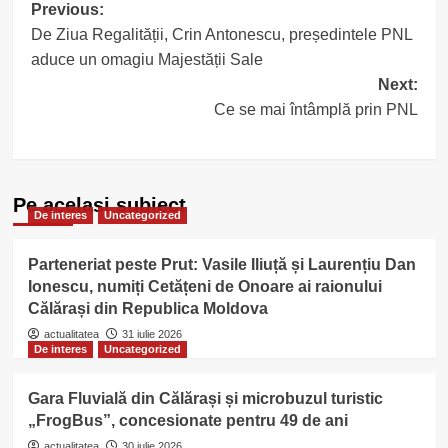
Post
Previous:
De Ziua Regalității, Crin Antonescu, președintele PNL
navigation
aduce un omagiu Majestății Sale
Next:
Ce se mai întâmplă prin PNL
Pe acelasi subiect
De interes
Uncategorized
Parteneriat peste Prut: Vasile Iliuță și Laurențiu Dan
Ionescu, numiți Cetățeni de Onoare ai raionului
Călărași din Republica Moldova
actualitatea
31 iulie 2026
De interes
Uncategorized
Gara Fluvială din Călărași și microbuzul turistic
„FrogBus”, concesionate pentru 49 de ani
actualitatea
30 iulie 2026