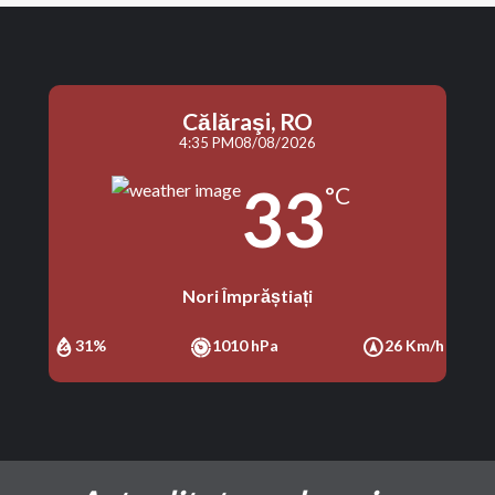
Călăraşi, RO
4:35 PM
08/08/2026
33
°C
Nori Împrăștiați
31%
1010 hPa
26 Km/h