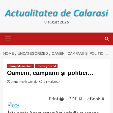
Skip
to
content
8 august 2026
Primary
Menu
HOME
UNCATEGORIZED
OAMENI, CAMPANII ȘI POLITICI…
Europarlamentare
Uncategorized
Oameni, campanii și politici…
Anna-Maria Gonciu
11 mai 2014
Print 🖨
PDF 📄
eBook 📱
Într-o totală convergență cu valorile europene,